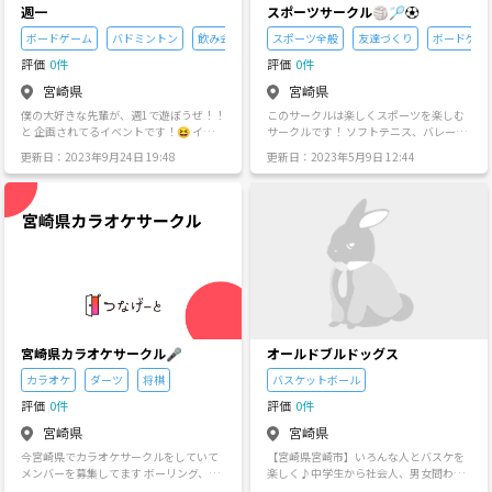
いない方などは、是非お声をかけてくだ
週一
スポーツサークル🏐🏸⚽️
さい☺️
ボードゲーム
バドミントン
飲み会
スポーツ全般
友達づくり
ボードゲー
評価
0件
評価
0件
宮崎県
宮崎県
僕の大好きな先輩が、週1で遊ぼうぜ！！
このサークルは楽しくスポーツを楽しむ
と 企画されてるイベントです！😆 イベン
サークルです！ ソフトテニス、バレー、
ト内容は色々でバドミントンやドッジボ
バドミントン、フットサルなどなど♪ ス
更新日：2023年9月24日 19:48
更新日：2023年5月9日 12:44
ール、ボードゲームや飲み会といったイ
ポーツ経験ないけど、 何か始めてみたい
ベント様々なことをやっています！ 興味
方などなど、ゆるーく楽しく運動したい
ある方は、お気軽にお問合せください😊
方、募集します！(^^) ･運動不足を解消
したい方 ▪︎体を動かしたい方 ▪︎スポーツ
好きな方 ▪︎スポーツ経験ないけど何か始
めたい方 ▪︎筋肉トレーニングをやってみ
たい方 etc... 男女問わず、未経験の方も楽
しめます！ 月に1〜2回、宮崎市内の体育
館等で、20時〜22時色んなスポーツやっ
ています✨ 参加費は500円で、 運動出来
る服装で来てもらえればOKです⭐️ 見学
だけでも大歓迎✨ 少しでも気になった方
宮崎県カラオケサークル🎤
オールドブルドッグス
はご連絡ください😊
カラオケ
ダーツ
将棋
バスケットボール
評価
0件
評価
0件
宮崎県
宮崎県
今宮崎県でカラオケサークルをしていて
【宮崎県宮崎市】いろんな人とバスケを
メンバーを募集してます ボーリング、ダ
楽しく♪中学生から社会人、男女問わず
ーツ、色んな企画をしています 管理人3
活動しています！ 転勤や進学でメンバー