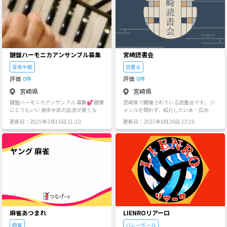
月、火、水、木、金の夜7時から1時間程
ケ上手じゃないです笑🤣 うまくはないで
度。週5回の練習をしますが来れる日だけ
すがバスケはやりたいです笑 しかもバス
来て頂いて構いません)
ケは一人ではできないのです！！ なの
で、バスケの上手下手なんて関係なく、
ゆるくバスケを楽しんでいくサークルを
つくりました！ 本気でバスケをするとい
うよりも、バスケを楽しみながら、みん
鍵盤ハーモニカアンサンブル募集
宮崎読書会
なで仲良くなろうぜって感じにしていき
たいです😉 特に下記のような人向けのバ
音楽全般
読書会
スケサークルです。 ＊久しぶりにバスケ
評価
0件
評価
0件
をするって人 ＊上手な人に混じってバス
ケするのはちょっと怖いって人 ＊バスケ
宮崎県
宮崎県
を通じて友達作りしたい人 ＊楽しくワイ
鍵盤ハーモニカアンサンブル 募集💕 健康
宮崎県で開催されている読書会です。 ジ
ワイとバスケしたい人 ＊いっぱい笑いた
にとてもいい 身体全体の血流が良くなる
ャンルを問わず、紹介したい本・広めた
い人 ＊小学校だけやっていた人 ＊中学校
肺が強くなる（すう・はく） 脳を活性化
い本・好きな本を持参ください。参加者
だけやっていた人 性別や年齢など関係な
更新日：2025年3月16日 21:10
更新日：2025年6月26日 23:19
身体が軽く笑顔になる ピアノは難しいけ
は持参した本について語ってください！
く楽しくバスケをして、参加者のみなさ
ど右手だけなので簡単 皆んなワクワクア
語らいを通じて新しい読書の世界が広が
んに友達ができれば嬉しいなーと思って
ンサンブル 昭和の曲、JAZZ、ポップ
ればいいなと思っています。 年齢や性別
ます✨ (社会人向けですので、未成年の
ス、童謡 ジャンル問わず とにかく楽しく
もフリーです。 老若男女関係なく、ただ
方は参加をお断りさせていただいてま
ワクワク、ワイワイ、皆さんで作りませ
ただ好きな本を知ってほしい・新しい本
す。) 【BEGIN 詳細】 ○日程 土日のどこ
んか？ LIVE、発表会も参加可能 とにかく
を知りたい、という方はどうか参加を検
か ○場所 都城市内の体育館 ○参加費 500
健康にいいので老若男女、学校行けない
討してみてください。
円 ○持ち物 ・バッシュまたは体育館シュ
方、ここは心地いい場所、主婦でストレ
ーズ ・運動着 ・バスケットボールがある
ス発散、仕事の悩みでの発散とにかく、
人はもってきてもらえると嬉しいです✨
遊びに来てみてね。 何かが解決すると思
○内容 基本的には男女MIXで5対5をして
ってます。 宜しくお願いします。💕
いきます。 人数が足りない場合は練習し
ながら楽しくやっていきたいと思います^
麻雀あつまれ
LIENROリアーロ
^ ○注意点 ※社会人向けですので、未成
麻雀
バレーボール
年の方は参加をお断りさせていただいて