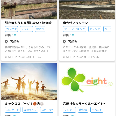
リング大会、カ ラオケ大会を
行っていきたいと思い ます。
※注意点：勧誘や誹謗中傷等が少しでも
発覚・ 発見した場合は、即座
に退会して頂 きます。 上記を
考えてます。是非お気軽にご参加くださ
引き篭もりを克服したい！in宮崎
南九州マウンテン
い。そして、一緒にアニメ・漫画を熱く
語っていきましょう〜😁
カラオケ
レジャー
水遊び
登山・ハイキング
キャンプ
バーベキ
評価
0件
評価
0件
宮崎県
宮崎県
精神的持病があり引き篭もりぎみ、だけ
このサークルは宮崎、鹿児島、熊本県に
ど遊びに行きたい、みんなでたのしくわ
またがっている霧島連山を中心に様々な
いわいしたい、おしゃれしたい！、カラ
場所へ日帰り登山を目的としています。
更新日：2020年12月11日 8:42
更新日：2020年5月10日 22:32
オケ行ってみたいという方募集中！年
また主催者の僕は現役の陸上自衛官で
齢、性別は問いません
す！ 登山に必要な要素やいかにラクに楽
しく登山が出来るかをあなたにレクチャ
ーします😁 まだ立ち上げ段階でメンバー
は少なく開催もまだですが、BBQやキャ
ンプなどニーズに合わせて人と人との繋
がり、横の繋がりを大切にして行こうと
思っています😁 ①開催頻度 月１基準 ②
対象者 18歳～50歳(社会人) ③対象性別
男性、女性どちらも大歓迎 ④参加費 無料
興味がある方は覗いて見るだけでも構い
ませんので是非僕の公式LINEのアカウン
ミックススポーツ！🏀⚽️🏐
宮崎社会人サークル～エイト～
トを追加してみてください😁
コンサート
友達づくり
スポーツ全般
レジャー
晩御飯
イベント
評価
0件
評価
0件