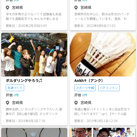
宮崎県
宮崎県
学生の体育のようなノリで 経験者も未経
宮崎市内を中心に、飲み会形式のパーテ
験でも運動苦手でも みんなが楽しめるス
ィーなどを開催しています。 是非、お気
ポーツの環境を 宮崎に作るために様々な
軽に参加して、ご縁の輪を広げてくださ
更新日：2020年2月29日 0:05
更新日：2022年6月4日 17:02
球技を開催しています🥳 ソフトバレー、
い。 ロゴの四葉のクローバーの形は、８
フットサルを中心に行ってます！ 年に数
(エイト)が重なり合ったデザインです。
回、球技大会のような 大きなイベントも
みなさんのご縁の輪が広がり、幸せが訪
開催しています！
れますように(^^)v 【サークル設立の想
い】 『エイト』という名前の由来は、 ☆
８という数字は輪をつないだ形なので、
たくさんの友達の輪がつながりますよう
に ☆八という文字は末広がりで縁起がよ
く、みなさんのご縁が広がりますように
☆ ８→∞ 無限大のご縁や可能性を願っ
て ☆原子番号８の元素は酸素で、酸素の
ように、みなさんにとってなければなら
ボルダリングやろう♫
Ankh☥（アンク）
ない存在になりたいということ ☆八方い
ろいろなところから、たくさんの方に参
友達づくり
スポーツ全般
バドミントン
加して頂きたいこと そのような想いを込
評価
0件
評価
0件
めています。
宮崎県
宮崎県
趣味友欲しい ボルダリングやりたい人 募
毎週火曜日 バドミントン主に試合形式で
集中♫【初心者大歓迎】ボルダリングサ
回しております(*´>д<) 【サークル設立
ークルです！ 都内中心に基本毎週日曜日
の想い】 バトミントンの参加者を 募集し
更新日：2019年4月2日 7:36
更新日：2019年2月11日 12:36
に活動してま～す★ ガチというより、 ゆ
てます(^^) 初心者、運動を久々にしたい
る～く楽しく、をモットーに20代、30代
方、 男女問わず大募集です(*´∇｀*) 毎
中心でやってます♪ youtuberが撮影して
週 火曜日 時間 20時から22時まで です‼︎
くれた活動動画です ↓↓↓ https://yout
詳細、興味がある方は、 ラインのトーク