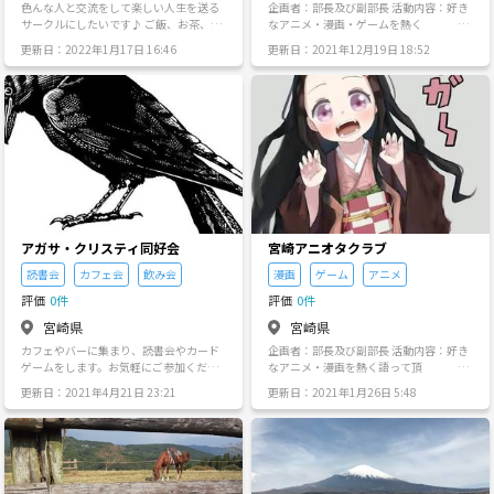
色んな人と交流をして楽しい人生を送る
企画者：部長及び副部長 活動内容：好き
サークルにしたいです♪ ご飯、お茶、呑
なアニメ・漫画・ゲームを熱く
み、スポーツ、ゲームなんでも色々やっ
語って頂く。また、昔よく見ていた
更新日：2022年1月17日 16:46
更新日：2021年12月19日 18:52
て豊かな人生にするために、みんなで楽
アニメ・漫画、ゲーム最近の気
しみましょう✨
にな るアニメ・漫画、ゲーム
今後流行る であろうアニメ・
漫画・ゲームを話 し合う等。
交流が深まった際に（コロナ
終息 後）了承の上で、各県の
アニメイト 巡りや飲み会、ボ
ーリング大会、カ ラオケ大会
を行っていきたいと思い ま
す。 ※注意点：勧誘や誹謗中傷等が少し
でも発覚・ 発見した場合は、
即座に退会して頂 きます。
アガサ・クリスティ同好会
宮崎アニオタクラブ
また、敬語をしっかり使いまし
ょ う。 上記を考え
読書会
カフェ会
飲み会
漫画
ゲーム
アニメ
てます。是非お気軽にご参加ください。
評価
0件
評価
0件
そして、一緒にアニメ・漫画・ゲームを
熱く語っていきましょう〜😁
宮崎県
宮崎県
カフェやバーに集まり、読書会やカード
企画者：部長及び副部長 活動内容：好き
ゲームをします。お気軽にご参加くださ
なアニメ・漫画を熱く語って頂
い。
く。また、昔よく見ていたアニメ・
更新日：2021年4月21日 23:21
更新日：2021年1月26日 5:48
漫画、最近の気になるアニメ・
漫 画、今後流行るであろうア
ニメ・漫 画を話し合う等。
交流が深まった際に（コロナ終
息 後）了承の上で、各県のア
ニメイト 巡りや飲み会、ボー