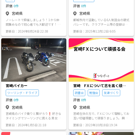
ます。 よろしくお願いします♪
評価
0件
評価
0件
宮崎県
宮崎県
ノーレートで麻雀しましょう！ 1から仲
都城市内で活動している6人制混合の硬式
間集めなので初心者でも大歓迎です！ 宮
バレーです。 クラブチーム等の登録はし
崎市内で考えていますが県内どこでも大
ておらず、日々メンバー内で活動をやっ
更新日：2024年8月24日 22:38
更新日：2025年12月12日 6:05
丈夫です！ ちなみに自分は20代半ばで
ております。 ご連絡いただければ、活動
す！
場所や詳細をお伝えいたします！ お気軽
にお声掛けください！
宮崎バイカー
宮崎 FＸについて志を高く頑張
っちゃうかい↑↑会
ツーリング・ドライブ
読書会
勉強会
友達づくり
評価
0件
評価
0件
宮崎県
宮崎県
宮崎県のバイク乗りと繋がろう❗ 好きな
宮崎在住の方で、FＸについて理解してお
タイミングでツーリングに誘える 男女問
互い切磋琢磨して頑張りましょう。 興味
わず！ 車種こだわらない！ みんなで走ろ
がある人一緒に頑張りましょう♪ FＸで
更新日：2024年1月5日 21:18
更新日：2023年10月18日 19:34
う🎵
こんな夢をかなえたい とかも語り合い
たいですね^_^