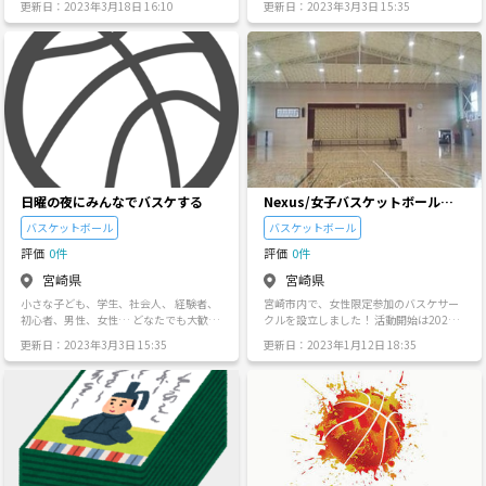
更新日：2023年3月18日 16:10
更新日：2023年3月3日 15:35
人が占い師なので占いに興味がある方も
が抜けてしまい人が足りません！ 毎週日
大歓迎！ 女性が多いので あからさまな出
曜の19:00～22:00に 宮崎市の宮崎東中学
会い厨行為は禁止となっております興味
校で活動しています！ バスケ経験未経験
ある方はメッセージください ♡
問いません(^^) 男女も、年齢も問いませ
ん！ ミニバス、中学生、高校生の練習と
して、 社会人の運動不足解消として、 い
ろんな人の交流の場にもなれば嬉しいで
す！ バスケは比較的しっかりやるので疲
れますし痩せます(笑) 初心者の人も女性
もいます！ わいわい楽しくバスケをする
仲間を求めています！ 本当に気軽に参加
していただければと思います！ 興味のあ
日曜の夜にみんなでバスケする
Nexus/女子バスケットボールサ
る方いらっしゃればぜひお声かけくださ
ークル
い！ よろしくお願いします（＾_＾）
バスケットボール
バスケットボール
評価
0件
評価
0件
宮崎県
宮崎県
小さな子ども、学生、社会人、 経験者、
宮崎市内で、女性限定参加のバスケサー
初心者、男性、女性… どなたでも大歓迎
クルを設立しました！ 活動開始は2022年
のバスケサークルです！ とにかく集まっ
7月8日（金）からです！ 日時：毎週金曜
更新日：2023年3月3日 15:35
更新日：2023年1月12日 18:35
てバスケするだけ！笑 日曜の夜だけど楽
日20:00~22:00 場所：宮崎市 住吉中学校
しんで みんなで疲れたまま月曜と戦いま
(宮崎駅から車で20分) 経験不問、女性限
しょう！笑
定でメンバー募集してますので、興味の
ある方はメッセージをください！