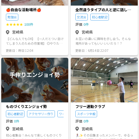
定です。 【禁止事項】 ・勧誘行為 ・出会
い目的 ・他人の感想の否定
🍎自由な活動場所🍎
全然違うタイプの人と逆に話して
みる会
勉強会
交流会
初心者歓迎
★
★
★
★
★
100件
評価
0件
宮崎県
宮崎県
【どんな人でもOK】 【一人だとつい怠け
お互いの違いに興味を示し合う。そんな
てしまう人のための作業場】 ◎やりたい
場所があってもいい いいだろ！？
こと・やるべきことはあるけどなかなか
更新日：昨日 12:04
更新日：6月14日 22:07
進められない ◎集中力が続かない 私も含
めそんな方々が半強制的に作業を進めら
れるような場所🌳 私自身も一人だと、Yo
uTubeを見てしまったり何か別のことを
して時間を溶かしてしまいがちなので、
自分のためにもこのような場所があった
らいいなあと思い作りました😊 ⭐️主に
黙々作業場になります
ものづくりエンジョイ勢
フリー運動クラブ
初心者歓迎
アクセサリー作り
ワークショップ
スポーツ全般
評価
0件
評価
0件
宮崎県
宮崎県
初心者集合！みんなで楽しくものづくり
🏃‍♀️✨ その日集まったメンバーで、ゆるっ