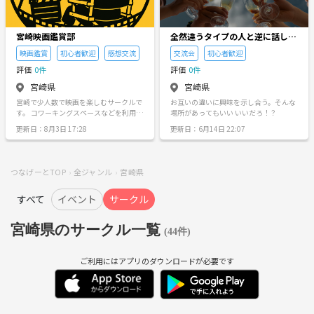
宮崎映画鑑賞部
全然違うタイプの人と逆に話して
みる会
映画鑑賞
初心者歓迎
感想交流
交流会
初心者歓迎
評価
0件
評価
0件
宮崎県
宮崎県
宮崎で少人数で映画を楽しむサークルで
お互いの違いに興味を示し合う。そんな
す。 コワーキングスペースなどを利用し
場所があってもいい いいだろ！？
て、 映画鑑賞や感想交流をゆるく行って
更新日：8月3日 17:28
更新日：6月14日 22:07
います。 映画好きはもちろん、 * 最近映
画を見てない人 * 誰かと感想を話したい
人 * 一人参加の人 * 人見知りの人 も歓迎
です。 知識や映画通レベルは問いませ
つなげーとTOP
全ジャンル
宮崎県
ん。 「なんか面白かった」だけでも大丈
夫。 ジャンルも幅広く、 アニメ・洋
画・邦画・社会派・B級映画など色々見
すべて
イベント
サークル
ていく予定です。 【活動内容】 ・映画
鑑賞 ・感想交流 ・おすすめ映画紹介
宮崎県のサークル一覧
【参加費】 レンタルスペース代を参加人
(44件)
数で割り勘予定です。 【禁止事項】 ・
勧誘行為 ・出会い目的 ・他人の感想の
否定
ご利用にはアプリのダウンロードが必要です