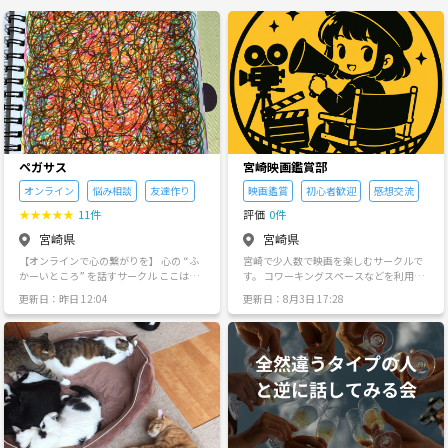
ペガサス
宮崎映画鑑賞部
オンライン
悩み相談
友達作り
映画鑑賞
初心者歓迎
感想交流
★
★
★
★
★
11件
評価
0件
宮崎県
宮崎県
【オンラインで心の繋がりを】 心の “ふ
宮崎で少人数で映画を楽しむサークルで
かーいところ” を話すサークル ここは、
す。 コワーキングスペースなどを利用し
ただ集まっておしゃべりする場じゃなく
て、 映画鑑賞や感想交流をゆるく行って
更新日：昨日 12:04
更新日：8月3日 17:28
て、心の奥の本当の気持ちをゆっくりじ
います。 映画好きはもちろん、 * 最近映
っくり見ていって、自分自身と向き合え
画を見てない人 * 誰かと感想を話したい
るきっかけになる場所。 そして、そんな
人 * 一人参加の人 * 人見知りの人 も歓迎
ふかーい話をするのが好きな人が集う場
です。 知識や映画通レベルは問いませ
所。 🧡人と深い話をするのが好き 🧡他
ん。 「なんか面白かった」だけでも大丈
の人の考えをきいてみたい！ 🧡自分と同
夫。 ジャンルも幅広く、 アニメ・洋画・
じような価値観の人と交流したい
邦画・社会派・B級映画など色々見ていく
予定です。 【活動内容】 ・映画鑑賞 ・感
想交流 ・おすすめ映画紹介 【参加費】 レ
ンタルスペース代を参加人数で割り勘予