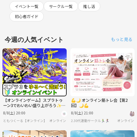
イベント一覧
サークル一覧
推し活
初心者ガイド
今週の人気イベント
もっと見る
【オンラインゲーム】スプラトゥ
💪🌙 オンライン筋トレ会【第2
ーン3でわいわい盛り上がろう✨
回】🌙💪
【🔰ゲーム初心者歓迎】
8/8(土) 20:00
8/8(土) 21:00
ともつくーる【オンライン】
オンライン
2.30代運動サークル🏃‍♂️🏃‍♀️
オンライン