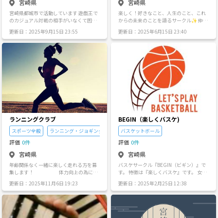
宮崎県
宮崎県
宮崎県都城市で活動しています 遊戯王で
楽しく！好きなこと、人生のこと、これ
のカジュアル対戦の相手がいなくて困っ
からの未来のことを語るサークル✨ 仲間
ていませんか？ ちなみに私は困っていた
探し、友だちづくりができる場になった
更新日：2025年9月15日 23:55
更新日：2025年6月15日 23:40
ので、このサークルを立ち上げてみまし
らと思います✨
た。 興味がありましたら、是非お声がけ
いただけると嬉しいです♪ よろしくお願
いします🙇
ランニングクラブ
BEGIN（楽しくバスケ)
スポーツ全般
ランニング・ジョギング
バスケットボール
評価
0件
評価
0件
宮崎県
宮崎県
年齢関係なく一緒に楽しく走れる方を募
バスケサークル『BEGIN（ビギン）』で
集します！ 体力向上の為に走
す。 特徴は『楽しくバスケ』です。 女性
るのも良いし、結果を出す為に走るのも
でバスケ経験者だけど、本気バスケほど
更新日：2025年11月6日 19:23
更新日：2025年2月25日 12:38
構いません！できるだけその方にあった
はしたくないって人もおられるのではな
練習内容を一緒に考えてサポートする事
いでしょうか？ またバスケそんなにうま
も出来るので是非興味ある方はメッセー
くないし、上手な人ばかりに混じってす
ジください！！
るのはなかなか楽しみにくいって人もお
(活動日は
られると思います。 ぶっちゃけ僕もバス