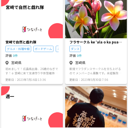
宮崎で自然と戯れ隊
フラサークル ke ʻala o ka pua p
ikake
グルメ・料理全般
ボードゲーム
スポーツ全般
ダンス
評価
0件
評価
0件
宮崎県
宮崎県
初めまして！ 広島県出身、26歳のなぎで
新規でフラダンスサークルを立ち上げる
す！☺️ 宮崎に来て友達作りや体型維持や
ので メンバーさん募集です。未経験及び
体力作りの為にジムに通ってるんですが
初心者さん限定です。メンバーが数人集
更新日：2023年7月16日 13:36
更新日：2023年5月30日 7:56
そこで僕みたいに同じ県外出身の友達か
まったら始動させたいと思ってます😄
ら 「宮崎でなかなか友達できないからど
うにかならないかな？？」と困っていた
ので なんとかしてあげたいなと思って企
画してみました✨ 僕が身体を動かすこ
と、食べること、自然と戯れること、ボ
ードゲームで遊ぶことが好きなので、そ
ういう遊びを定期的に企画したいなと思
ってます！✨ 10人規模になったらキャン
プとか大きい企画もも考えてます！😎 や
りたいことがあるけど一緒にする仲間が