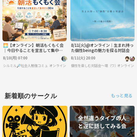
🌅【オンライン】朝活もくもく会
8/11(火)@オンライン｜生まれ持っ
｜今日やることを宣言して集中す
た個性beingの魅力を探る対話会
る90分
8/10(月) 07:00
8/11(火) 20:00
シルミル🔎社会人勉強コミュニティ
オンライン
個性を楽しむ対話会〜環（ワ）〜
オンライン
新着順のサークル
もっと見る