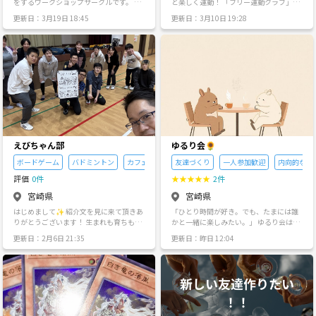
をするワークショップサークルです。 主
と楽しく運動！ 「フリー運動クラブ」
催者がサポートいたしますので、作りた
は、予約やメンバー登録なしで参加でき
更新日：3月19日 18:45
更新日：3月10日 19:28
いものをどんどん作っていきましょう！
る、気軽な“その場スポーツ”コミュニテ
この服装に合うアクセサリーを作りた
ィです。 🟢「今日は何する？」は、その
い、このパッケージを使ってキーホルダ
場で決まる。 集まった人たちで話しなが
ーを作りたい、この着物に合う半衿を作
ら、 ピックルボールをしたり、バドミン
りたい、この推しモチーフのアクセサリ
トンをしたり、 ときにはストレッチだけ
ーを作りたいなど、色んなテーマでイベ
でもOK！ ✔ 一人でも、親子でも、友だ
ントを企画しますので、気軽にお集まり
ち同士でも大歓迎 ✔ 道具がなくても、手
ください！
ぶらでも参加OK（用意しています） ✔
途中参加・途中退出も自由 ✔ 初めて会っ
た人とも自然に会話が生まれる運動時間
⸻ 🌱 「運動するつもりじゃなかった
けど、ちょっと身体を動かしてみたくな
えびちゃん部
ゆるり会🌻
った」 そんな気分になったら、フリー運
動クラブにぜひ。 その日、その場所に集
ボードゲーム
バドミントン
カフェ会
友達づくり
一人参加歓迎
内向的な人
まった人たちで、 気まぐれに、自由に、
評価
0件
★
★
★
★
★
2件
今日だけのクラブ活動をはじめましょ
う。
宮崎県
宮崎県
はじめまして✨ 紹介文を見に来て頂きあ
「ひとり時間が好き。でも、たまには誰
りがとうございます！ 生まれも育ちも宮
かと一緒に楽しみたい。」 ゆるり会は、
崎市、 遊び仲間を作りたくてサークル登
そんな“おひとり様気質”な人たちのため
更新日：2月6日 21:35
更新日：昨日 12:04
録しました！ 一期一会、一つ一つの出会
のコミュニティ。 無理せず、比べず、自
いを大切に！ そんな感じでやってます！
分のペースで。 行きたいけど1人じゃち
1992年生まれの男の子です🙆‍♂️ 恋愛対象
ょっと…という場所も、みんなで“ゆる
が男性のゲイです✨😆 サークルは主にボ
り”と楽しもう🌿
ードゲームで、 たまに、バドミントン、
ミニバレー なんかもやってます！🏐 最近
ハマっていることは、テニス、バド、 手