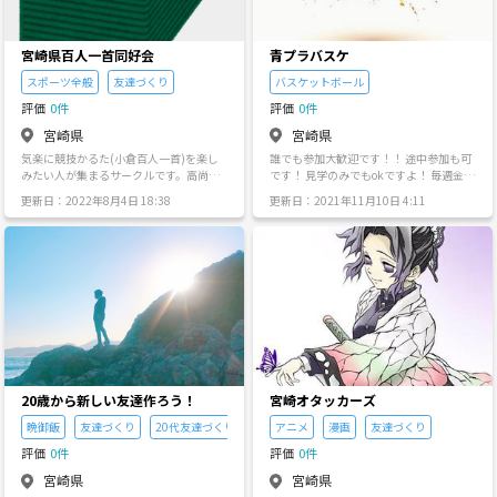
宮崎県百人一首同好会
青プラバスケ
スポーツ全般
友達づくり
バスケットボール
評価
0件
評価
0件
宮崎県
宮崎県
気楽に競技かるた(小倉百人一首)を楽し
誰でも参加大歓迎です！！ 途中参加も可
みたい人が集まるサークルです。高尚な
です！ 見学のみでもokですよ！ 毎週金曜
目的があるわけではありません。社会人
日に集まってゲーム(5対5)を中心に活動
更新日：2022年8月4日 18:38
更新日：2021年11月10日 4:11
になって、百人一首が好きという人に出
してます！ 自由参加ですので来れる日の
会えないので創りました。ゆるゆると技
みでok！ 基本的に10〜16人集まりま
術向上を目指しましょう。 初心者大歓迎
す！ 年末年始や時折6人程度の時もあり
です。 私は高校時代に初段をとりまし
ますが、1on1や3on3など出来ることをや
た。なので初段以上の方に何も教えるこ
って楽しんでます(´‘▽‘｀) ☆日程・場所
とができないのですが、それでも良けれ
について 毎週金曜日20:00〜22:00 宮崎
ば是非お集まりください。 場所：宮崎市
市：東高校(青少年プラザ)体育館 ☆参加
内の公民館 日時：日曜日9:00〜13:00 参
費について 基本参加費：100円/日 初回参
加費：１回200円 最終更新日：2021/11/
加費：無料です！ 紹介：新規に友達を連
15
れて来て貰った時も無料です！ ☆持ち物
について バスケが出来る服であればどん
な格好もok！ 靴もバスケットシューズが
20歳から新しい友達作ろう！
宮崎オタッカーズ
1番ですが、室内シューズであれば何でも
ok！ あとは各自必要なものをお願いしま
晩御飯
友達づくり
20代友達づくり
アニメ
漫画
友達づくり
す！ ※ボールは持参です
評価
0件
評価
0件
宮崎県
宮崎県