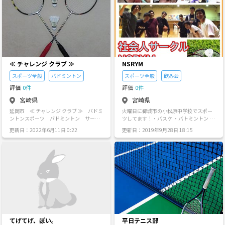
u.be/Qd7JzeTa9Lg ボルダリングを始め
から気軽に お問い合わせ下さいませませ
てみたい！ 気になるけど一緒にやる友達
✨✨ 心よりお待ちしております( ⸝⸝⸝ʚ̴̶̷̆ω
がいない。。 気軽にダイエットしたい♪
ʚ̴̶̷̆⸝⸝)‼ line://ti/p/@mci7193o
体使う趣味を作りたい！ 運動不足を解消
したい！ 1人では行きづらい。。 新しい
事にチャレンジしたい！ 友達の輪を広げ
たい！ などなど.... どなたでも参加OKで
す！！ 楽しく充実した時間をすごしまし
≪ チャレンジ クラブ ≫
NSRYM
ょう～★ 道具はレンタルできるので、動
きやすい格好を持ってきてもらえたら大
スポーツ全般
バドミントン
スポーツ全般
飲み会
丈夫です(=ﾟωﾟ)ﾉ 楽しんでやっているの
評価
0件
評価
0件
で気軽にご参加下さい☆ ◉活動 毎週土曜
か日曜の午前中♫ 東京、千葉で活動して
宮崎県
宮崎県
まーす^ - ^ ◉費用 施設費用、各自清算し
延岡市 ≪ チャレンジ クラブ ≫ バドミ
火曜日に都城市の小松原中学校でスポー
てください^ ^ ◉人数 毎回10〜20人程集
ントンスポーツ バドミントン サーク
ツしてます！・バスケ ・バトミントン ・
まって、 初めましての人もいてワイワイ
ル 【サークル設立の想い】 『勝敗よりも
ミニバレー ・飲み会イベント ・BBQイベ
楽しくやってます^_^ ◉持ち物 動きやす
更新日：2022年6月11日 0:22
更新日：2019年9月28日 18:15
美容と健康の為に マナーを守って 楽しく
ント などなど 【サークル設立の想い】 社
い上下ウェア・短い靴下・タオル・飲み
スポーツ！』をモットーに 、バドミント
会人サークルは様々なやつがあるんです
物 〜東京〜 秋葉原/B-pump http://ww
ン好きの集まりとして活動！ 平均年齢は
が、ゆるく誰でも参加出来るようなサー
w.pump-climbing.com/gym/akiba/ 【サ
高めですので、シニアの方も気軽に 参加
クルはあまり見ませんでした。 ですの
ークル設立の想い】 宮崎県の田舎から上
下さい。 会費も安い！ 随時 会員募集
で、もう作っちゃおう!!と思ったので立ち
京して、友達が かな〜〜〜〜り、少なか
中！ 初心者歓迎！ 年齢・性別・経
上げました。 基本楽しめればOKなので、
った20代前半ww 当時は会社の友人しか
験 不問!! （学生不可）
ガチでスポーツしたい方には不向きで
おらず、、、、 社会人イベントをきっか
す。 飲み会やBBQなど、みんなが友達感
けに、 会社以外の友人も増え 人の輪が広
覚になれる場だと思ってください。
がる楽しさを覚えました〜 人とのご縁を
大切にしたいし、 人の輪を増やしたい と
いう想いからサークルを運営しています!!
ボルダリングを通して、 人のつながりを
てげてげ、ぽい。
平日テニス部