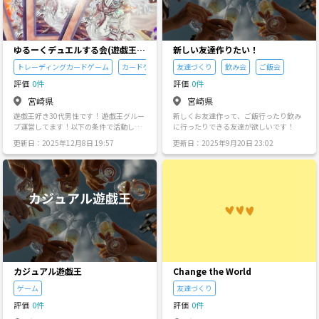
芸、カフェ巡り、筋トレです！🏸 大人数
でイベント！2人でカフェでおしゃべり♪
なんでも好きなので、気が合う人いたら
一緒に遊びましょう！
ゆるーくデュエルする会(遊戯王、
新しい友達作りたい！
デュエマ)
トレーディングカードゲーム
カードゲーム
友達づくり
ゲーム
飲み会
ご飯会
評価
0件
評価
0件
宮崎県
宮崎県
遊戯王好き30代男性です！ 遊戯王グルー
新しくお友達作って、ご飯行ったり飲み
プ運営してます！以下の条件で活動して
に行ったりできる友達が欲しいです！
ます！ ○活動場所 宮崎市内 ○遊ぶとこ
更新日：2025年12月8日 19:57
更新日：2025年9月20日 23:02
ろ カドショ、カラオケ等 ○メンバー人
数 13人 ○遊ぶ日程 いつでも(メンバ
ーの都合合い次第) 興味ある方メッセ下さ
い！
カジュアル遊戯王
Change the World
ゲーム
友達づくり
評価
0件
評価
0件