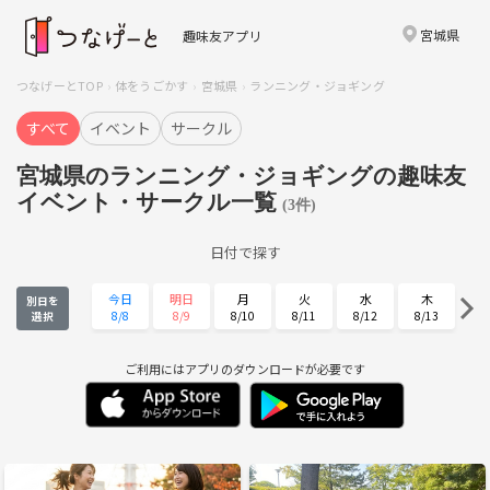
宮城県
趣味友アプリ
つなげーとTOP
体をうごかす
宮城県
ランニング・ジョギング
すべて
イベント
サークル
宮城県のランニング・ジョギングの趣味友
イベント・サークル一覧
(3件)
日付で探す
今日
明日
月
火
水
木
別日を
8/8
8/9
8/10
8/11
8/12
8/13
選択
金
土
日
月
火
水
8/14
8/15
8/16
8/17
8/18
8/19
ご利用にはアプリのダウンロードが必要です
木
金
土
日
月
火
8/20
8/21
8/22
8/23
8/24
8/25
水
木
金
土
日
月
8/26
8/27
8/28
8/29
8/30
8/31