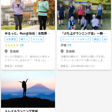
火
水
木
金
土
日
9/1
9/2
9/3
9/4
9/5
9/6
ゆるっと。Run@仙台｜女性限定
「ぶち上げランニング会」〜朝か
｜23〜34歳
らテンションぶち上げよう🔥
女性限定
朝ラン
カフェ会
ランニング・ジョギング
朝活
友達づ
★
★
★
★
★
1件
評価
0件
宮城県
宮城県
少しだけ早起きして、自分の心と体をメ
日曜日の朝から、気持ちの良い汗を流し
ンテナンスしませんか？ 「ゆるっと。朝
て テンションをアゲて良い1日にしませ
Run@仙台」は、同世代女性が集まる、
んか？ 軽くで良いので何か運動を始めた
更新日：46分前
更新日：2025年9月14日 3:33
仙台一ハードルの低いランニングイベン
い… １人ではハードルが高く、なかなか
トです。 ■このイベントで大切にしたい
習慣にならない… 日曜日の朝を有効に使
こと ハードに走って追い込むことはしま
いたい… マンネリした生活を変えたい…
せん。 今の自分を支えてくれている「健
何か１つでもあてはまる方、仙台駅近郊
康な体」に感謝しながら、心地よく体を
で一緒に気持ちの良い汗を流しましょ
動かす。 走り終わった後の「今日もいい
う！ 公園のベンチなど見える位置に荷物
スタートが切れた！」という最高の自己
を置くので、手荷物有りでも大丈夫で
肯定感を、みんなでシェアしましょう✨
す！ お気軽にお問い合わせください。 ＜
頑張った自分へのご褒美として、その後
直近の活動日＞ ・9/21(日)、9/28(日) ※
のコーヒーや朝食を味わう時間は、格別
月以降も活動継続中 ＜ぶちアゲランニン
の贅沢です。 ■当日のスケジュール • 09:
グ＞ ・開催日時：日曜日の午前7:30～8:
00 集合（仙台駅を予定） • 09:05 準備運
30 ・場所：榴ヶ岡公園 ・参加費：無料
トレイルランニング宮城