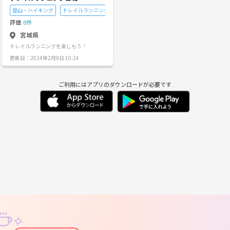
動＆ゆるラン （おしゃべりできるペース
・参加人数：6名～8名ほど ・参加年齢：
で30〜40分） • 09:45 カフェタイム☕️
25歳～39歳（男性6割、女性4割） ・当
登山・ハイキング
トレイルランニング
ランニング・ジョギング
（近くのカフェでリフレッシュ！） • 10:
日の流れ 7:30：榴ヶ岡公園集合、挨拶、
評価
0件
30 現地解散 ※「午後から予定がある」と
自己紹介 7:45～8:15：榴ヶ岡公園(仙台
いう方の途中解散もOKです！ ※雨天時は
駅周辺)のトラックをランニング ※初級向
宮城県
中止かカフェのみ。前日20時には判断し
きで30分で3km～4kmほど、それぞれの
トレイルランニングを楽しもう！
ご連絡差し上げます。 ■こんな方におす
ペースです。 8:15～8:25(19:15〜19:2
すめ • 23〜34歳の女性 • 少しお疲れ気味
5)：解散 ※希望者でたまに朝食(夕食)に
更新日：2024年2月9日 10:24
の方 • 朝の時間を有効活用して、自己肯
もいきます ＜よくある質問＞ ・初心者で
定感を上げたい方 • 「これからもっと自
すが付いていけるペースでしょうか？ 1k
分を良くしていきたい！」という前向き
mを10分ほどのペースで、初級向きで
ご利用にはアプリのダウンロードが必要です
な仲間が欲しい方 ■参加費 • イベント申
す。 トラックを繰り返し走るので、歩い
込費 •ご自身の飲食代 ■主催者より 仕事
たりベンチで休憩も大丈夫です ・どれく
の肩書きやストレスは全部置いてきて、
らいの距離を走りますか？ 榴ヶ岡公園の
一人の女性としてリフレッシュできる時
トラックを4周～8周走ります（1周約500
間を一緒に作りましょう！ 「運動は久し
m） ・休憩はありますか？ 榴ヶ岡公園は
ぶり…」という方も大歓迎です。 お散歩
同じトラックを周りますので 苦しい場合
感覚で、お気軽にご参加くださいね。 皆
は歩いたり、ベンチで休憩しても構いま
様とお会いできることを楽しみにしてお
せん ・男女比はどれくらいでしょうか？
ります😌
男性が６，７割、女性が３，４割という
ところです。
✧