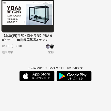
火
水
木
金
土
日
9/1
9/2
9/3
9/4
9/5
9/6
【8/30(日)京都・京セラ美】YBA 9
0's テート美術館展鑑賞&ランチ会
🖼️
8/30(日) 10:00
週末美学
京都
ご利用にはアプリのダウンロードが必要です