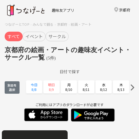
京都府
趣味友アプリ
つなげーとTOP
みんなで観る
京都府
絵画・アート
すべて
イベント
サークル
京都府の絵画・アートの趣味友イベント・
サークル一覧
(5件)
日付で探す
今日
明日
月
火
水
木
別日を
8/8
8/9
8/10
8/11
8/12
8/13
選択
金
土
日
月
火
水
8/14
8/15
8/16
8/17
8/18
8/19
ご利用にはアプリのダウンロードが必要です
木
金
土
日
月
火
8/20
8/21
8/22
8/23
8/24
8/25
水
木
金
土
日
月
8/26
8/27
8/28
8/29
8/30
8/31