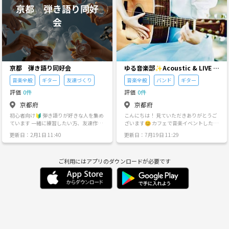
火
水
木
金
土
日
9/1
9/2
9/3
9/4
9/5
9/6
京都 弾き語り同好会
ゆる音楽部✨Acoustic & LIVE &
弾き語り♬
音楽全般
ギター
友達づくり
音楽全般
バンド
ギター
評価
0件
評価
0件
京都府
京都府
初心者向け🔰 弾き語りが好きな人を集め
こんにちは！ 見ていただきありがとうご
ています 一緒に練習したい方、友達作り
ざいます😊 カフェで音楽イベントしたり
をしたい方大歓迎です！
マルシェやワークショップでゆるく弾き
更新日：2月1日 11:40
更新日：7月19日 11:29
語り セッションをゆるく楽しんだり バン
ド組んでみたり しませんか？？🎸 私はボ
ーカルで、ギター、ベースも少し弾けま
ご利用にはアプリのダウンロードが必要です
す🙂 ギターやピアノ、他いろんな楽器弾
ける方 社会人なって誰かと音楽してみた
い方 気軽に音楽楽しめる方 ぜひ声かけて
ください🙂 👨‍👩‍👧参加募集について 20〜40
歳くらいの社会人の方 . 🌸お願い ＊トラ
ブル防止の為他のサークル引き抜き、勧
誘はご遠慮ください ＊周りを尊重する ＊
喫煙はご遠慮ください ＊連絡がスムーズ
にとれる方(イベント日程参加可否の確認