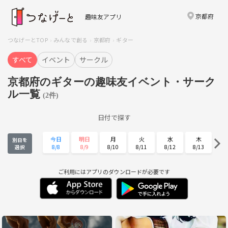
京都府
趣味友アプリ
つなげーとTOP
みんなで創る
京都府
ギター
すべて
イベント
サークル
京都府のギターの趣味友イベント・サーク
ル一覧
(2件)
日付で探す
今日
明日
月
火
水
木
別日を
8/8
8/9
8/10
8/11
8/12
8/13
選択
金
土
日
月
火
水
8/14
8/15
8/16
8/17
8/18
8/19
ご利用にはアプリのダウンロードが必要です
木
金
土
日
月
火
8/20
8/21
8/22
8/23
8/24
8/25
水
木
金
土
日
月
8/26
8/27
8/28
8/29
8/30
8/31