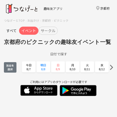
京都府
趣味友アプリ
つなげーとTOP
お出かけ
京都府
ピクニック
すべて
イベント
サークル
京都府のピクニックの趣味友イベント一覧
日付で探す
今日
明日
日
月
火
水
別日を
8/7
8/8
8/9
8/10
8/11
8/12
選択
木
金
土
日
月
火
8/13
8/14
8/15
8/16
8/17
8/18
ご利用にはアプリのダウンロードが必要です
水
木
金
土
日
月
8/19
8/20
8/21
8/22
8/23
8/24
火
水
木
金
土
日
8/25
8/26
8/27
8/28
8/29
8/30
月
火
水
木
金
土