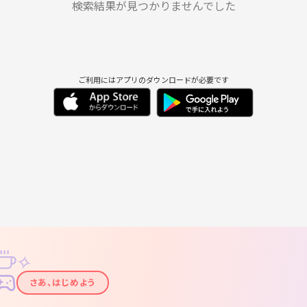
8/31
9/1
9/2
9/3
9/4
9/5
検索結果が見つかりませんでした
ご利用にはアプリのダウンロードが必要です
✧
✦
さあ、はじめよう