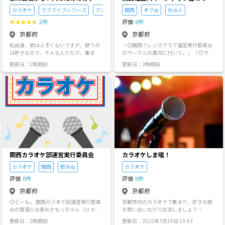
も当てはまったら、もう参加するしかな
ています。 日曜日祝日なども今後検討し
ケ同好会(アニメ漫画メイン)
ニティサークル関西フレンズクラ
い！ * 新しい友達、最高の仲間と出会い
ていきます。 入会金、年会費などは必要
カラオケ
ラブライブシリーズ
アニメ
関西
オフ会
社会人
ブ運営実行委員会
たい！ * 「こんなことやりたい！」とい
ありません。 ダーツ料金のみとなりま
★
★
★
★
★
2件
評価
0件
うアイデアがいっぱいある方 * 学生の頃
す。 初心者大歓迎です。 連絡お待ちして
みたいに、夢中で楽しめる「青春」をも
おります。 お店のインスタ https://ww
京都府
京都府
う一度味わいたい！ * 毎日の生活に、刺
w.instagram.com/dartsbar_romeo
私自身、歌は上手くないですが、歌うの
「◎関西フレンズクラブ運営実行委員会
激と楽しみが欲しい！ * 京都や滋賀に出
は好きなので、そんな人たちが、集まれ
のサークルの案内に付いて。」 「◎サー
てきたばかりで、まだ友達がいない方 *
るサークルを作りました。 平日17時以降
クルの案内に付いて。」 ※ 管理人会長お
イベントを全力で楽しんで、一緒に盛り
更新日：1時間前
更新日：2時間前
か 土日に日程合わせて、四条河原町駅周
かもっちゃん（ひろしくん)の関西社会人
上げてくれる方 * サークル活動を一緒に
辺か、京都駅周辺で、カラオケ行けたら
男女友達作りの同じ趣味の仲間と集う会
作っていくことに興味がある方 私たちの
と思います。 ●開催日時（月１回目指し
として、新しく立ち上げました。 ◎sinc
「楽しい」は無限大！どんなことして遊
ています！) 1、サークルのコメント欄や
e:2026年令和8年8月1日（土曜日)活動ス
ぶ？ みんなでワイワイ盛り上がれる企画
メッセージ、その他の方法で僕に開催希
タートだょ。 ◎関西社会人イベントオフ
を、毎月たくさん用意しています！ * ボ
望日時をお伝え頂ければ、友人と日程調
会コミュニティサークル関西フレンズク
ードゲーム＆ポケカ三昧: 初心者さん、大
整します！ よく聞くアーティスト Mrs.G
ラブ運営実行委員会では、関西（滋賀
歓迎！初めてでも大丈夫、みんなでルー
REEN APPLE LISA ado マクロスFとΔ SPY
県、京都、大阪近郊)エリアを中心に活動
ルを覚えながら、時間を忘れて盛り上が
AIR Offical髭男dism King Gnu シド Kalafi
する関西社会人男女友達作りのコミュニ
っちゃいましょう！ * 気軽に飲み会: 美味
na 鈴木このみ ラブライブシリーズ など
ティサークルです。 ◎社会人サークルと
しいお酒を片手に、仕事や趣味の話で盛
言っても、学生さん～中高年の方まで年
り上がったり、くだらない話で爆笑した
齢に関係なく、みんな和気あいあいに楽
り。最高の息抜きタイムを！ * アウトド
関西カラオケ部運営実行委員会
カラオケしま唱！
しいアットホームな非営利団体の関西社
アでリフレッシュ: 琵琶湖のほとりでBB
会人イベントオフ会コミュニティサーク
カラオケ
関西
飲み会
カラオケ
Q、紅葉が美しい山でハイキング…四季
ルです。 「◎サークルの活動内容に付い
折々の自然を満喫しながら、心も体もリ
評価
0件
評価
0件
て。」 ◎主なサークルの活動内容は、関
フレッシュ！ * 熱唱カラオケ会: 日頃のス
西（滋賀県、京都、大阪近郊) エリアを中
トレスは、マイクを握って大熱唱で吹き
京都府
京都府
心にイベントオフ会飲み会等や、食事会
飛ばそう！十八番から最新ヒット曲ま
◎どーも。 関西カラオケ部運営実行委員
京都市内のカラオケで集まり、好きな歌
(ランチ会や、食べ歩き等を含む)、カラ
で、歌って踊って最高の気分に！ * 京
会の管理人会長おかもっちゃん（ひろし
を歌い合いながら交流しましょう！
オケ、お花見会や、BBQ、その他みんな
都・滋賀の魅力再発見: 定番の観光名所か
くん)です。 ◎関西社会人カラオケコミュ
で一緒に楽しくをモットに活動をしてい
ら、地元の人だけが知る隠れた名店ま
更新日：2時間前
更新日：2025年3月19日 14:43
ニティサークル関西カラオケ友のクラブ