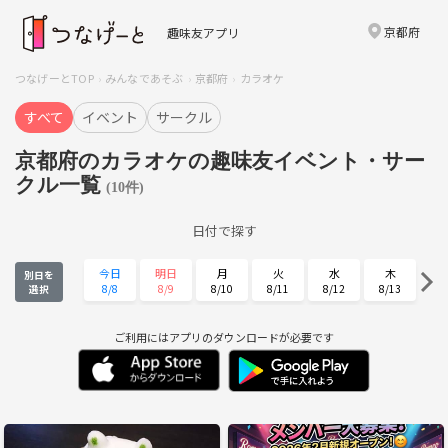
京都府
趣味友アプリ
つなげーとTOP
みんなであそぶ
京都府
カラオケ
すべて
イベント
サークル
京都府のカラオケの趣味友イベント・サー
クル一覧
(10件)
日付で探す
今日
明日
月
火
水
木
別日を
8/8
8/9
8/10
8/11
8/12
8/13
選択
金
土
日
月
火
水
8/14
8/15
8/16
8/17
8/18
8/19
ご利用にはアプリのダウンロードが必要です
木
金
土
日
月
火
8/20
8/21
8/22
8/23
8/24
8/25
水
木
金
土
日
月
8/26
8/27
8/28
8/29
8/30
8/31