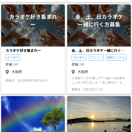
ます。 ※関西社会人イベントオフ会コミ
で、みんなで探検して新しい発見を！あ
（関西カラオケ部)運営実行委員会のサー
ュニティサークル関西フレンズクラブ運
なたの「行ってみたい！」も聞かせてく
クルの案内等に付いて。 「◎サークルの
営実行委員会の総合グループコミュニテ
ださいね。 「こんなことしてみたい！」
案内等に付いて。」 ※ 管理人会長おかも
ィサークルのカラオケでは、関西社会人
というあなたのアイデアも、どんどん教
っちゃん（ひろしくん)の趣味のカラオケ
カラオケコミュニティサークル関西カラ
えてください！みんなで形にしていきま
同じ趣味の仲間と集う会として、新しく
オケ友の会クラブ（関西カラオケ部)運営
しょう！ いつ活動してるの？ * 土日を中
立ち上げました。 ※2026年令和8年8/1
実行委員会等や、関西社会人カラオケコ
心に、みんなが集まりやすい時間を選ん
日（土曜日)スタートだょ。 ※関西社会人
ミュニティサークル滋賀カラオケ友の会
で開催します。 * お仕事帰りにもサクッ
カラオケコミュニティサークル関西カラ
クラブ（滋賀カラオケ部)運営実行委員会
と参加できる平日の夜のイベントも充
オケ友の会クラブ（関西カラオケ部)運営
の姉妹グループコミュニティサークル等
実！ * たまには平日のお昼に、まったり
実行委員会では、関西（滋賀県エリア等
や、グルメ食べ歩き等の関西社会人グル
カフェ会なんて日も。 あなたのライフス
や、京都エリア等や、大阪エリア等)エリ
メコミュニティサークル関西グルメ友の
タイルに合わせて、気軽に遊びに来てく
カラオケ好き集まれー
金、土、日カラオケ一緒に行く方
ア等を中心に活動する関西社会人カラオ
会クラブ（関西グルメ部)運営実行委員会
ださいね！ 参加にあたってのお願い * こ
募集
ケコミュニティサークルです。 「◎サー
カラオケ
カラオケ
アニソン
昭和アイドル
等や、姉妹グループコミュニティサーク
のサークルは、みんなで「友達」を作る
クル活動内容に付いて。」 ※主な活動内
ルの関西ラーメン食べ歩き等の関西社会
場所です。お互いを尊重し、気持ちよく
評価
0件
評価
0件
容は、関西（滋賀県エリア等や、京都エ
人ラーメンコミュニティサークル関西ラ
過ごせるようにご協力をお願いします。 *
リア等や、大阪エリア等)のエリアを中心
ーメン友の会クラブ（関西ラーメン部)運
大阪府
大阪府
貴重品の管理は各自でお願いしますね。
に活動する関西社会人カラオケコミュニ
営実行委員会等も、2026年令和8年8月1
* 他の参加者の迷惑になるような行動は
人見知りですが寂しがりで遊べる友達ほ
ティサークル関西カラオケ友の会クラブ
日（土曜日)から、新しく活動していま
更新日：2025年9月29日 18:45
ご遠慮ください。 * 申し訳ありません
しいので作りました！ 主に世代か、ちょ
（関西カラオケ部)運営実行委員会です。
す。 「◎サークルの新規会員（部員)メン
が、ボードゲーム以外の他のサークルの
ーどいい上の方で30代～60代募集してま
※カラオケオフ会等のイベントオフ会等
バー募集中に付いて。」 ◎サークル新規
更新日：3月10日 11:31
主催者、イベントの宣伝やビジネス・宗
す！ 好きなジャンルのアニオタですが、
や、その他飲み会等を活動目的として、
会員（部員)メンバー募集中！！ ◎関西在
教勧誘目的でのご参加はご遠慮いただい
昭和アイドルも好きなのでフリーで色々
みんなで一緒にワイワイ楽しくをモット
住の方。 ◎友達が欲しい方。 ◎みんなで
ております。 ※勧誘があった場合、主催
な方の歌を聴きたいのでフリーです🎶 都
ーに活動をしたいと思います。 「◎サー
一緒にワイワイするのが大好きな方。 ◎
者までご一報ください。対応いたしま
合が合えば是非✨ (トラブル、出会い目
クル新規会員（部員)メンバー募集に付い
未婚既婚老若男女年齢問わず一緒に楽し
す。 さあ、あなたも「大人の青春」を始
的は禁止です❌)
て。」 ◎サークル新規会員（部員)メンバ
く盛り上がろう!! ※入会金、年月会費無
めませんか？ 友達100人できるかな？ 最
ー大募集中だょ。 ※関西エリア在住の
し、参加実費のみです!! ※興味ある方
高の仲間と出会えることを、心から楽し
方。 ※同じ趣味（カラオケ等)の友達がほ
は、参加してね。 ※社会人として、一般
みにしています！ ご応募、お待ちして
しい方。 ※歌の上手い下手とか歌のジャ
的常識マナーを守って、楽しく参加しま
ま〜す！
ンル等関係なしだょ。 ※未婚者、既婚
しょう。 ※管理人の承認制なので、参加