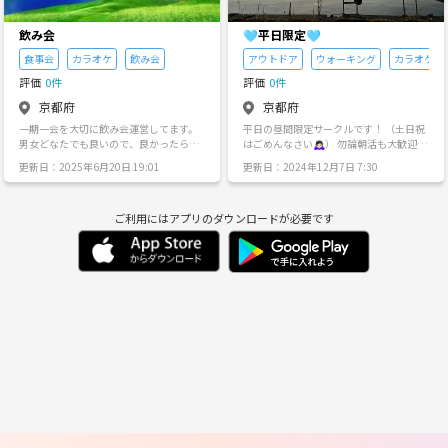
者、老若男女年齢関係なく、みんなわい
希望の方は、管理人会長おかもっちゃん
わい楽しく盛り上がろう。 ※入会金、年
（ひろしくん)まで連絡をしてね。 それじ
月会費なし、参加実費のみだょ。 ※興味
飲み会
ゃまたね。 ではでは。
🩵平日限定🩵
ある方は、参加してね。 ※社会人とし
食事会
カラオケ
飲み会
アウトドア
ウォーキング
カラオケ
て、一般的常識マナーを守って、楽しく
参加しましょう。 ※管理人の承認制なの
評価
0件
評価
0件
で、興味ある方は、管理人会長おかもっ
ちゃん（ひろしくん)まで連絡をしてね。
京都府
京都府
ではでは。
一期一会を大切に飲み会運営してます。
平日の昼間限定サークルです！ （土日祝
男女どなたでも良いので、良かったら、
はごめんなさい🙇🏻‍♀️） 勿論朝活も大歓迎で
飲み会しましょう。
す！ 活動内容は、カフェ会、カラオケ、
更新日：2025年6月20日 19:01
更新日：2024年12月7日 7:30
軽くスポーツ系、アウトドアでの食事
系、昼間から飲み会などなど何でもオッ
ケーです👌 因みに私は常に新しいものに
ご利用にはアプリのダウンロードが必要です
したい派の朝型人間です。 新しい遊びの
世界に飛び込みたい気持ちで一杯です😆
土日祝は仕事の方、シフト制で不定休の
方、是非みんなで楽しい事探していきま
しょう！！ ※申し訳ございませんが、年
齢制限は男女問わず20歳~40歳までとさ
せて頂きます。 活動エリアは主に京都・
滋賀です。