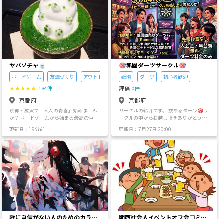
火
水
木
金
土
日
9/1
9/2
9/3
9/4
9/5
9/6
ヤバソチャ🍵
🎯祇園ダーツサークル🎯
ボードゲーム
友達づくり
アウトドア
祇園
ダーツ
初心者歓迎
★
★
★
★
★
184件
評価
0件
京都府
京都府
京都・滋賀で「大人の青春」始めません
サークルの紹介です。 数あるダーツ🎯サ
か？ ボードゲームから始まる最高の仲間
ークルの中からお越し頂きありがとうご
づくり！ 「毎日同じことの繰り返しで、
ざいます😃 2026年2月に新しくオープン
更新日：19分前
更新日：7月27日 20:00
なんか物足りない…」「京都や滋賀に来
したお店で新しくサークルを作りたいと
たけど、気軽に遊べる友達がいないんだ
思います。 既存のサークルではないので
よね…」 そんな風に感じているあなた！
先輩後輩などの関係はありません。 1か
私達と一緒に、忘れかけていた「楽し
ら一緒にサークルを盛り上げませんか？
い！」や「ワクワク」を再発見しません
活動場所は祇園四条のあるダーツバー
か？ このイベントは、「ボードゲームを
【ダーツ＆カラオケ＆餃子バーRomeo】
通じて、気軽に遊べる最高の友達を作り
京都市東山区弁財天町12 祇園シャトービ
たい！」という熱い思いから生まれまし
ル4階B号室 活動時間は平日19:00〜を予
た。堅苦しいルールは一切なし！ まるで
定 19:00-21:00は営業前なのでチャージ
昔からの親友みたいに、フランクで気兼
等なし ドリンクも持ち込みOKです。 人
ねなく楽しめるのが、この場所の最大の
数が増えれば月末の土曜日に合同練習や
魅力です。 こんな方は大歓迎！ ひとつで
ハウストーナメントを開催したいと思っ
歌に自信がない人のためのカラオ
関西社会人イベントオフ会コミュ