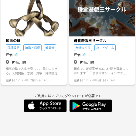
日
月
火
水
木
金
8/30
8/31
9/1
9/2
9/3
9/4
知恵の輪
鎌倉遊戯王サークル
目標設定
結婚・恋愛
軽音楽
友達づくり
カードゲーム
評価
0件
評価
0件
神奈川県
神奈川県
知恵の輪で人生を楽しく、豊かに生き
鎌倉で、遊戯王デュエル仲間を募集して
る。人間関係、恋愛、受験、目標設定、
おります＾＾ まずはオンラインでデュエ
願望実現、暇つぶし、脱力、宇宙、やり
ルし、たまにリアルで開催する予定で
更新日：2025年12月29日 14:55
更新日：2025年6月1日 21:49
たい事や色んな悩みなど、自分の知らな
す。 ーーーーーー 【きっかけ】 普段は、
い一面を探していきましょう。
システムエンジニアをしながら、障がい
者の方を就労を支援する就労継続支援B型
ご利用にはアプリのダウンロードが必要です
事業所を運営しています。 たまたま利用
者の方とスタッフが遊戯王をしていると
いうことで、約10年ぶりにリアルでデュ
エル（遊戯王をプレイ）したら、非常に
面白かったです。 まずは気軽にオンライ
ンでマスターデュエルからはじめて、た
まに鎌倉など近場で集まってデュエルで
きたら良いな、と思っています。 ーーー
ーーー 【内容】 ・遊戯王マスターデュエ