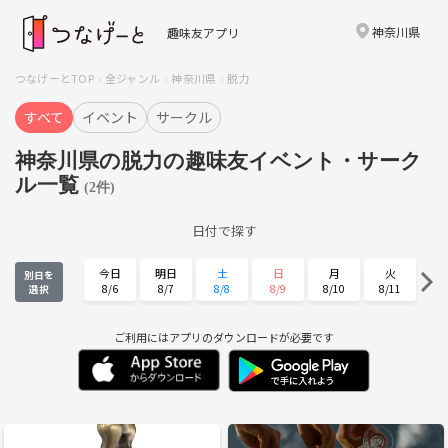
神奈川県
趣味友アプリ
つなげーとTOP
全ジャンル
神奈川県
脱力
すべて
イベント
サークル
神奈川県の脱力の趣味友イベント・サーク
ル一覧
(2件)
日付で探す
今日
明日
土
日
月
火
別日を
8/6
8/7
8/8
8/9
8/10
8/11
選択
水
木
金
土
日
月
8/12
8/13
8/14
8/15
8/16
8/17
ご利用にはアプリのダウンロードが必要です
火
水
木
金
土
日
8/18
8/19
8/20
8/21
8/22
8/23
月
火
水
木
金
土
8/24
8/25
8/26
8/27
8/28
8/29