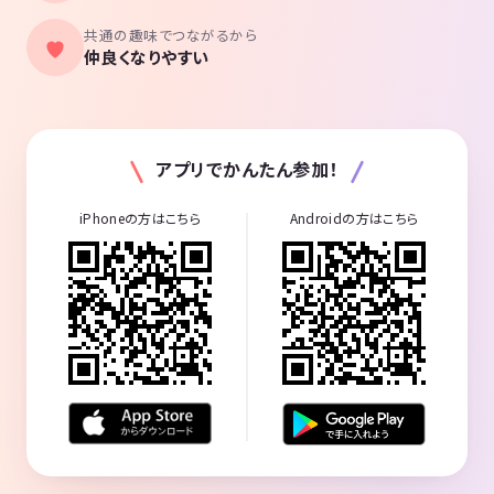
人だけ引きつった笑顔の写真が残る。高
校入学後に、ますます自己否定感が強く
共通の趣味でつながるから
なり、家出や自殺未遂を繰り返すように
仲良くなりやすい
なる。大学時代には「富士の樹海」で睡
眠薬自殺を試みるも、見知らぬ男性に救
助され、九死に一生を得る。 大学卒業後
は、IT企業に就職。日本人、外国人合同
での技術研修テストでは、全新入社員の
うち最下位。気分の浮き沈みが激しく、
会社を休みがちになったとき、心療内科
アプリでかんたん参加！
からうつ病と診断される。 就職してから
数年、自己嫌悪に悩まされるが「現状を
変えたい」との思いから、タレントのハ
iPhoneの方はこちら
Androidの方はこちら
ライチ、イモトアヤコ、あばれる君を輩
出したお笑い養成所「ワタナベコメディ
スクール」に入学。会社員として勤めな
がら、お笑い芸人としてライブ出演等を
行う。 お笑い芸人活動を通じて、面白い
ことを常に考えるという習慣を作る。さ
らに会社外の人間との交流が、ライブ集
客において重要であることにも気付く。
その過程でうつ病を克服し、交流会やセ
ミナー、イベントで社外の人脈づくりを
拡大させる。 結婚、妻の出産を機にお笑
い芸人活動を引退。元お笑い芸人なのに
面白くないと言われることも度々ある
が、自分の欠点をあえて見せることで初
対面とも親近感を持ってもらえるように
なる。芸人時代に培った人脈術・交渉術
を活用し、転職を重ねるごとに100万、2