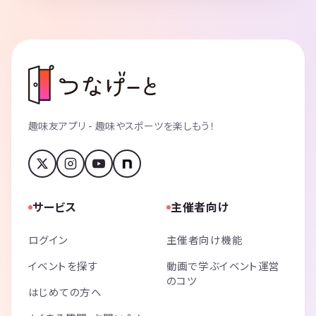
00万と年収アップに成功。社外のコネク
ションを活用することで、20分の社長面
接後、その場でキャリアアップの内定を
もらう。 2017年、茨城県を中心に活動す
る人材派遣会社へ就職。 約1,100名の会
社で、IT部門の立ち上げに当初から関わ
る。お笑い芸人時代で培った交渉術・人
脈活用術を生かし、歴代最速および最年
少でIT部門のマネージャーに就任。ITエ
ンジニアとして働く中、昼休みを利用し
ながら社内外の人間とコミュニケーショ
ンをとる。 2018年、社内で唯一のIT研修
趣味友アプリ - 趣味やスポーツを楽しもう！
講師に抜擢。翌月、未経験から営業に転
身し、トップセールスとなる。自社およ
び他社の新入社員研修を行いつつ、営業
および人事も兼任。 2019年、フリーエン
ジニアとして独立した後、株式会社ラブ
サバイバーを設立。 2024年、精神障がい
者の方を支援する就労継続支援B型事業所
サービス
主催者向け
の開所に向け、株式会社ゴーサバイバー
を設立。 2025年2月1日より、事業所開
所。 スタッフにも障がいをお持ちの方を
ログイン
主催者向け機能
複数雇用し、精神障がい者の方の社会復
帰をサポートしている。 趣味はゲーム
（遊戯王など）、バラエティ番組視聴
イベントを探す
動画で学ぶイベント運営
（アメトーーク、脱力タイムズetc）。 代
のコツ
表著書「フリーエンジニアで成功するた
はじめての方へ
めにやるべき５４のこと」秀和システム
◆マネーの虎・南原社長のYouTube企画
(ソーシャルビジネスの虎)に出演◆ htt