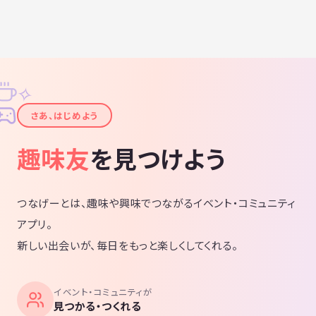
ルでのデュエル オンライン（Zoom）
で繋げつつ、2人～数名で集まります。
・遊戯王リアル（実物）でのデュエル
鎌倉もしくは横浜近辺のカードショップ
で、4人～数名で集まってやる予定です。
・ランチ or 飲み会 打ち上げとして、ご
飯を食べながら遊戯王トーク等したいで
す＾＾ 【頻度】 ・月1～2回程度 平日
✧
の夜か、土日を中心にやる予定です。
こくちーずでは暫定で日時設定します
✦
が、都度日程検討します。 【会費】 ・オ
さあ、はじめよう
ンライン：無料 ・リアル：無料～500円
程度 大会で賞金を出すことになった場
合、有料とするかもしれません。 ーーー
趣味友
を見つけよう
ーーー 【代表】 株式会社ゴーサバイバー
代表取締役 斎藤 和明（さいとう かずあ
き） ◆プロフィール ワタナベコメディス
クール第16期卒業 先輩がイモトアヤコ、
後輩が厚切りジェイソン 1984年埼玉県坂
つなげーとは、趣味や興味でつながるイベント・コミュニティ
戸市生まれ。幼少期は、年が近いことか
ら兄弟三人で遊ぶことが多く、テレビゲ
アプリ。
ームやおもちゃの取り合いになることが
日常。気の弱い性格のため、兄弟喧嘩で
新しい出会いが、毎日をもっと楽しくしてくれる。
はいつも次男に負けていた。そのせい
で、自分に自信が持てず自己否定感が強
くなる。 中学時代、ハグキが出ていると
いう理由で学年全員からいじめを受け
る。同級生から「ハグキ、ハグキ」と言
イベント・コミュニティが
われ続けたため笑うことが怖くなり、卒
見つかる・つくれる
業アルバムの写真撮影時は、約100人中1