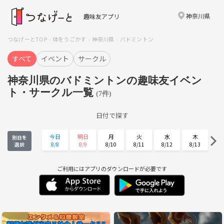
神奈川県
趣味友アプリ
つなげーとTOP
体をうごかす
神奈川県
バドミントン
すべて
イベント
サークル
神奈川県のバドミントンの趣味友イベン
ト・サークル一覧
(7件)
日付で探す
今日
明日
月
火
水
木
別日を
8/8
8/9
8/10
8/11
8/12
8/13
選択
金
土
日
月
火
水
8/14
8/15
8/16
8/17
8/18
8/19
ご利用にはアプリのダウンロードが必要です
木
金
土
日
月
火
8/20
8/21
8/22
8/23
8/24
8/25
水
木
金
土
日
月
8/26
8/27
8/28
8/29
8/30
8/31