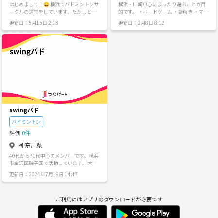
件 7月 埼玉学生会 お菓子教室 イベ
はじめまして！😄 横浜でバドミントンサ
横浜・川崎中心にまったり遊ぶことが目
ます 最初に自己紹介ください～ お名前 年
ントコラボ 7月 IRO+ 料理教室部(イン
ークルの運営をしています、たかしと申
的です。 ・ボードゲーム ・謎解き ・マダ
齢 経験年数 なにもない方とはお話できま
ド) 講師依頼 8月 コーシーズ 取材依頼
します🙂 火曜、土曜に横浜駅から徒歩圏
ミス ・バドミントン あたりを中心に楽し
せん笑 何か質問ありましたらお気軽にお
更新日：5月15日 2:13
更新日：2月8日 8:12
【🎉他団体コラボ大歓迎🎉】 気になる主
内の地区センターでバドミントン（バス
みましょう✨ 初心者、経験者問わず大歓
問い合わせ下さいm(_ _)m よろしくお願
催者様はお声がけください。 ◾️料理教室
ケや卓球も）をしています🙂 メンバー
迎です！
いします！
について 【下処理、調味料の計量、成
は、20代〜50代までの男女が籍していま
形、加熱、冷却、盛り付け】等、 料理に
す！ レベル感は、初心者がわいわい楽し
必要な基本知識をサークル活動で学ぶこ
くやってる感じです！ 日頃、運動不足を
とができます。 調理する料理は、 【和
感じてるかた、この機会にいかがです
食・中華・各国料理】 【パン・ケーキ・
か？😄
お菓子】 を毎月ローテーションで行いま
す。 また、【料理のなぜ？】を最新の調
理科学を使い学びます。 ◾️使用ボードゲ
ーム ・ito ・ゴキブリポーカー ・二ムト
・なんじゃもんじゃ ・カタカナーシ ・音
swingバド
速飯店 ・コヨーテ ・ワードスナイパー ・
犯人は踊る ・ワードウルフ ・オトマネ
バドミントン
・カタカナーシ ・エイゴダーケ ・自己紹
評価
0件
介クイズゲーム ・サンレンタン ・ハゲタ
カのえじき ・人狼 ・トマトマト ・ナイン
神奈川県
タイル ・インサイダーゲーム ・あいうえ
40代から70代中心のメンバーです。横浜
バトル ・スカル ・neu ・レキシオネオ 等
市金沢区磯子区で活動しています。 木曜
19時-21時，土日昼間が活動中心です。
更新日：2024年7月19日 14:47
ご利用にはアプリのダウンロードが必要です