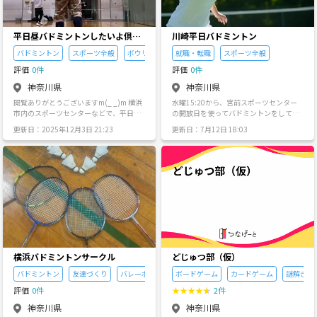
ト参加やイベント参加費無料&報酬などの
特典が盛りだくさんです🎁 ※加入条件は
イベント参加時にお声がけ下さい。 ◼️開
催イベントの一覧 ①【料理教室会🍳】 1
平日昼バドミントンしたいよ倶楽
川崎平日バドミントン
年間で料理の基礎を学ぶカリキュラムを
部！
バドミントン
スポーツ全般
ボウリング
就職・転職
スポーツ全般
作成してます。現役料理講師&専門調理師
が料理の基礎を調理科学を使って詳しく
評価
0件
評価
0件
教えます。<¥4500> ②【手作りの軽食🍪
神奈川県
神奈川県
×ボードゲーム🧩】 パン・ケーキ・お菓
子などを一からみんなで手作り。待ち時
閲覧ありがとうございますm(_ _)m 横浜
水曜15:20から、宮前スポーツセンター
間にボードゲームで遊べる新感覚のイベ
市内のスポーツセンターなどで、平日の
の開放日を使ってバドミントンをしてい
ント。新しい友達や人脈を増やせます。<
日中、お昼くらいにスポーツセンターの
ます。 現在20代から50代の男女2:3の5人
更新日：2025年12月3日 21:23
更新日：7月12日 18:03
¥2500> ④【ボードゲーム交流会♟️】 ボ
個人利用でバドミントンを出来る方を募
で行っていますが、5人だと全員都合が合
ードゲームを楽しみながらメンバーの交
集します～ 何名かの方と週1、2程度バド
うことはなかなかなく、隔週2、3人で開
流を深める遊びメインのイベント。<¥20
ミントンしています。 サークルというよ
催位のペースとなっているのでもう少し
00> ③【運動イベント🏸】 体育館を借り
りは、グループで連絡をしてその週に予
増えたら良いなと思っています。 中学で
て、バドミントンなどの初心者が楽しめ
定の合う方で練習をしたり、人数が集ま
バドミントンをやっていたと言う方がほ
る運動でリフレッシュ。<¥1500> ⑤【行
ればダブルスしたりといった感じです🏸
とんどです。 ガッツリやると言うより
事イベント🍖】 春は花見、夏はBBQ、冬
人が増えれば 団体利用も考えています💡
は、体を動かすのにバドミントンを使っ
はクリスマスパーティーなど、季節に沿
現在 16 名 男性12名 女性4名 主催者 33歳
ていると言う感じです。
ったイベントを開催。コース料理会など
男 バドミントン歴は学生時代と社会人サ
本格的な料理イベントも。<内容参照>
ークルで少し🏸数年ブランクがあり、最
◾️MM cooking 外部活動 ○2025年 5月
近再開しました。 未経験の方はごめんな
旭ポン酢 インスタPR案件 5月 og grap
さい🙏一から教えたりはいたしません。
横浜バドミントンサークル
どじゅつ部（仮）
e メディア掲載依頼(エビ風船) ○2026年
サークル以外で練習したい、ブランクが
2月 ハジマル 出張料理依頼 5月 IRO+
あるので基礎打ちなど少しずつ再開した
バドミントン
友達づくり
バレーボール
ボードゲーム
カードゲーム
謎解き
料理教室部(和食) 講師依頼 6月 スタッ
い方🙋‍♂️ 現在 メイン活動場所は 横浜市 南
フ限定ディズニーランド親睦会 6月 IRO
評価
0件
★
★
★
★
★
2件
区 南スポーツセンター 保土ヶ谷区 保土ヶ
+ 料理教室部(フレンチ) 講師依頼 7月
谷スポーツセンター 個人利用、11-13
神奈川県
神奈川県
CHINSU(ベドナム調味料) インスタPR案
時、13-15時の時間帯 2時間ほどでやって