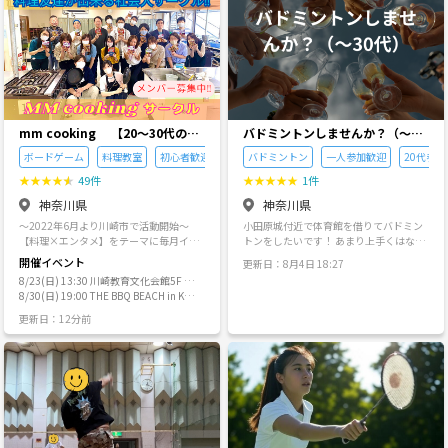
火
水
木
金
土
日
9/1
9/2
9/3
9/4
9/5
9/6
mm cooking 【20～30代の料
バドミントンしませんか？（〜30
理サークル】
代）
ボードゲーム
料理教室
初心者歓迎
バドミントン
一人参加歓迎
20代参加
★
★
★
★
★
49件
★
★
★
★
★
1件
神奈川県
神奈川県
〜2022年6月より川崎市で活動開始〜
小田原城付近で体育館を借りてバドミン
【料理×エンタメ】をテーマに毎月イベ
トンをしたいです！ あまり上手くはない
ント開催。 180名以上が在籍する【料理
のでご了承下さい！笑 ・平日 19:00〜
開催イベント
更新日：8月4日 18:27
サークル】です🍳 ◾️参加メンバーについ
（仕事終わりなので柔軟に） ・土日祝
8/23(日) 13:30 川崎教育文化会館5F 料
て 【🎉初参加大歓迎🎉】 年代 20〜30
日 何時でも
理教室
8/30(日) 19:00 THE BBQ BEACH in KA
代。 男女比 5:5 1人参加が9割で馴染み
WASAKI LA CITTADELLA
やすく、明るく優しい人が多いです！ ◾️
更新日：12分前
スタッフ ○料理講師・代表 みち ○受
付・サポート みき ○料理補助 まさ ○
広報 さやか ○運動 こうちゃん ○エン
タメ えりりん ○エンタメ まなまな ○
エンタメ とっかり ○エンタメ あゆみ
○エンタメ かれん ○エンタメ ゆうき
◾️スタッフ募集中 サークルの運営スタッ
フ募集してます🎉‼️ スタッフ限定イベン