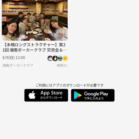
月
火
水
木
金
土
8/31
9/1
9/2
9/3
9/4
9/5
【本格ロングストラクチャー】第2
1回 湘南ポーカークラブ 交流会＆ト
ーナメント（藤沢）
8/9(日) 12:00
湘南ポーカークラブ
神奈川
ご利用にはアプリのダウンロードが必要です