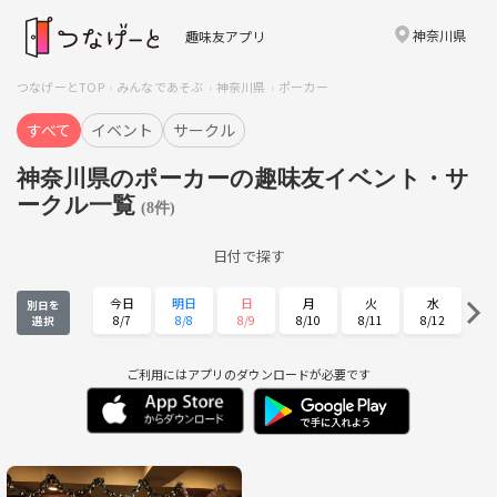
神奈川県
趣味友アプリ
つなげーとTOP
みんなであそぶ
神奈川県
ポーカー
すべて
イベント
サークル
神奈川県のポーカーの趣味友イベント・サ
ークル一覧
(8件)
日付で探す
今日
明日
日
月
火
水
別日を
8/7
8/8
8/9
8/10
8/11
8/12
選択
木
金
土
日
月
火
8/13
8/14
8/15
8/16
8/17
8/18
ご利用にはアプリのダウンロードが必要です
水
木
金
土
日
月
8/19
8/20
8/21
8/22
8/23
8/24
火
水
木
金
土
日
8/25
8/26
8/27
8/28
8/29
8/30