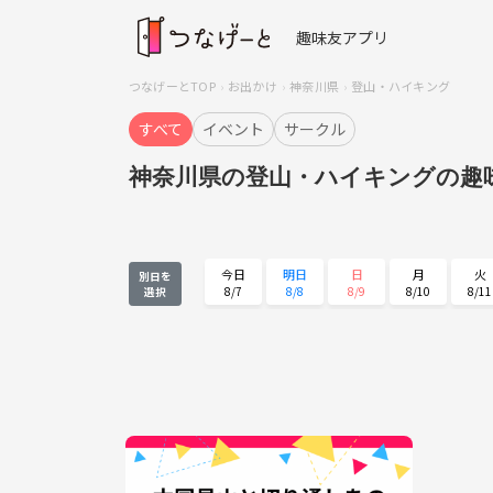
趣味友アプリ
つなげーとTOP
お出かけ
神奈川県
登山・ハイキング
すべて
イベント
サークル
神奈川県の登山・ハイキングの趣
今日
明日
日
月
火
別日を
8/7
8/8
8/9
8/10
8/11
選択
火
水
木
金
土
8/25
8/26
8/27
8/28
8/29