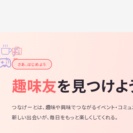
♫
✧
✦
✦
♪
✧
さあ、はじめよう
趣味友
を見つけよ
つなげーとは、趣味や興味でつながるイベント・コミュ
新しい出会いが、毎日をもっと楽しくしてくれる。