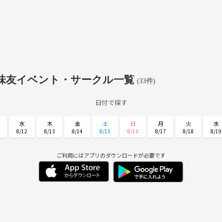
味友イベント・サークル一覧
(33件)
日付で探す
水
木
金
土
日
月
火
水
8/12
8/13
8/14
8/15
8/16
8/17
8/18
8/19
日
月
火
水
木
金
土
8/30
8/31
9/1
9/2
9/3
9/4
9/5
ご利用にはアプリのダウンロードが必要です