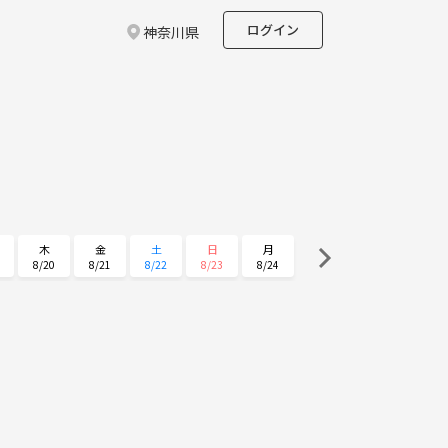
ログイン
神奈川県
木
金
土
日
月
8/20
8/21
8/22
8/23
8/24