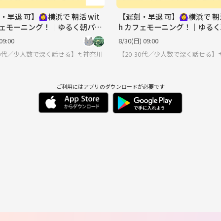
早退 可】🙆‍♀️横浜で 朝活 wit
【遅刻・早退 可】🙆‍♀️横浜で 朝活
フェモーニング！｜ゆるく朝パン
h カフェモーニング！｜ゆる
せんか？
活しませんか？
09:00
8/30(日) 09:00
-30代／少人数で深く話せる】サークルに入りたい大人
神奈川
【20-30代／少人数で深く話せる
ご利用にはアプリのダウンロードが必要です