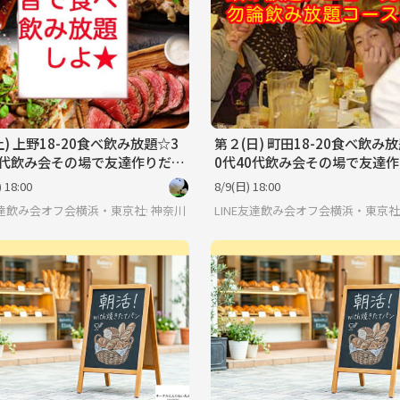
土) 上野18-20食べ飲み放題☆3
第２(日) 町田18-20食べ飲み
0代飲み会その場で友達作りだよ
0代40代飲み会その場で友達
ホームに初参加、一人参加大
アットホームに初参加、一人
 18:00
8/9(日) 18:00
歓迎
E友達飲み会オフ会横浜・東京社会人サークル
神奈川
LINE友達飲み会オフ会横浜・東京