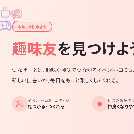
♫
✧
✦
✦
♪
✧
さあ、はじめよう
趣味友
を見つけよ
つなげーとは、趣味や興味でつながるイベント・コミュ
新しい出会いが、毎日をもっと楽しくしてくれる。
イベント・コミュニティが
共通の趣味で
見つかる・つくれる
仲良くなりや