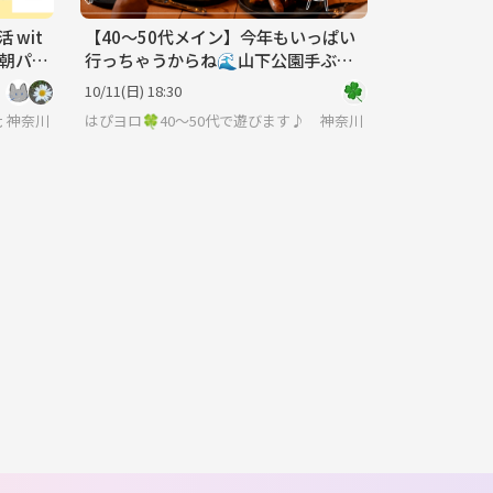
 wit
【40〜50代メイン】今年もいっぱい
く朝パン
行っちゃうからね🌊山下公園手ぶら
BBQ🍖Part3
10/11(日) 18:30
】サークルに入りたい大人
神奈川
はぴヨロ🍀40〜50代で遊びます♪
神奈川