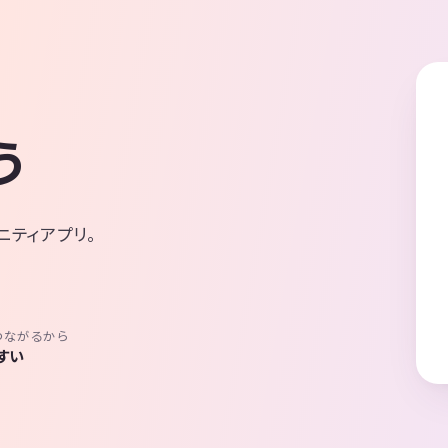
う
ニティアプリ。
つながるから
すい