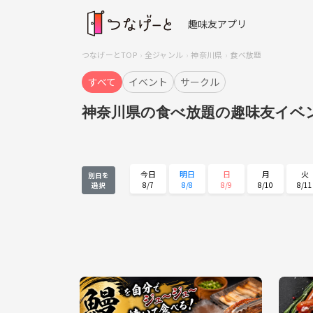
趣味友アプリ
つなげーとTOP
全ジャンル
神奈川県
食べ放題
すべて
イベント
サークル
神奈川県の食べ放題の趣味友イベ
今日
明日
日
月
火
別日を
8/7
8/8
8/9
8/10
8/11
選択
火
水
木
金
土
8/25
8/26
8/27
8/28
8/29