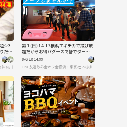
放題☆3
第１(日) 14-17横浜エキチカで投げ放
作りだよ
題だからお得バグースで皆でダーツ
参加大
しませんか？アットホームに楽しい
9/6(日) 14:00
ですよ年齢不問
社会人サークル
神奈川
LINE友達飲み会オフ会横浜・東京社会人サークル
神奈川