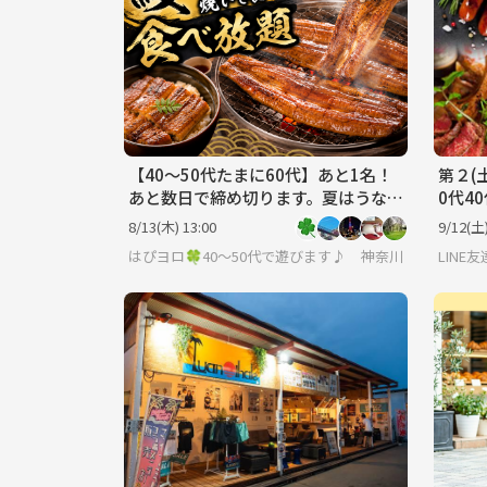
【40〜50代たまに60代】あと1名！
第２(
あと数日で締め切ります。夏はうなぎ
0代4
でしょ🎐
アット
8/13(木) 13:00
9/12(土)
歓迎
はぴヨロ🍀40〜50代で遊びます♪
神奈川
LIN