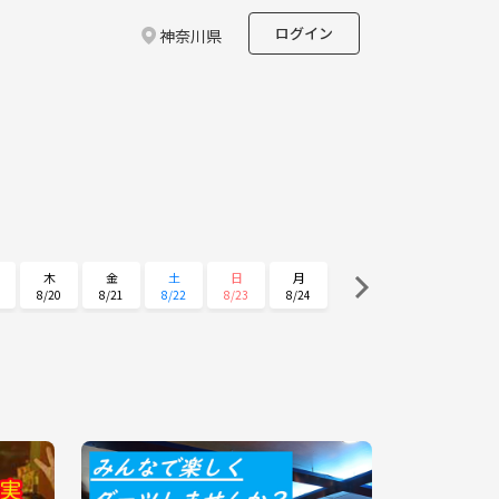
ログイン
神奈川県
木
金
土
日
月
8/20
8/21
8/22
8/23
8/24