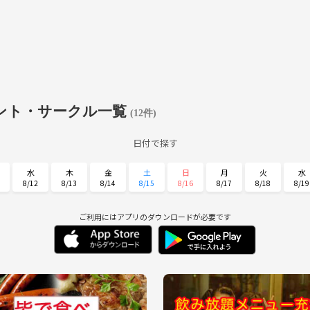
ント・サークル一覧
(12件)
日付で探す
水
木
金
土
日
月
火
水
8/12
8/13
8/14
8/15
8/16
8/17
8/18
8/19
日
月
火
水
木
金
土
8/30
8/31
9/1
9/2
9/3
9/4
9/5
ご利用にはアプリのダウンロードが必要です