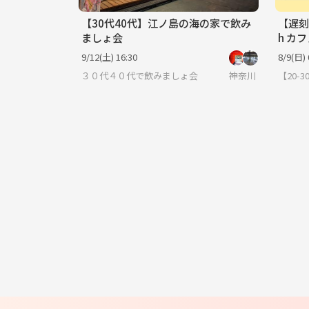
【30代40代】江ノ島の海の家で飲み
【遅刻・
ましょ会
h カ
活しま
9/12(土) 16:30
8/9(日) 
３０代４０代で飲みましょ会
神奈川
【20