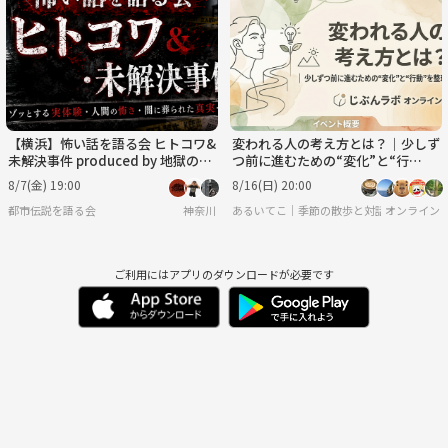
月
火
水
木
金
土
8/31
9/1
9/2
9/3
9/4
9/5
【横浜】怖い話を語る会 ヒトコワ&
​変われる人の考え方とは？｜少しず
未解決事件 produced by 地獄のア
つ前に進むための“変化”と“行
ケミ倶楽部
動”を整理する｜じぶんラボ オンラ
8/7(金) 19:00
8/16(日) 20:00
イン
都市伝説を語る会
神奈川
​​あるいてこ｜季節の散歩と対話を楽しむ会
オンライン
ご利用にはアプリのダウンロードが必要です