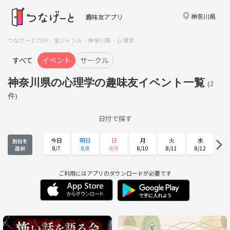
神奈川県
趣味友アプリ
つなげーとTOP
全ジャンル
神奈川県
心理学
すべて
イベント
サークル
神奈川県の心理学の趣味友イベント一覧
(2
件)
日付で探す
今日
明日
日
月
火
水
別日を
8/7
8/8
8/9
8/10
8/11
8/12
選択
木
金
土
日
月
火
8/13
8/14
8/15
8/16
8/17
8/18
ご利用にはアプリのダウンロードが必要です
水
木
金
土
日
月
8/19
8/20
8/21
8/22
8/23
8/24
火
水
木
金
土
日
8/25
8/26
8/27
8/28
8/29
8/30