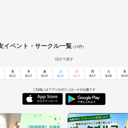
友イベント・サークル一覧
(24件)
日付で探す
水
木
金
土
日
月
火
水
8/12
8/13
8/14
8/15
8/16
8/17
8/18
8/19
日
月
火
水
木
金
土
8/30
8/31
9/1
9/2
9/3
9/4
9/5
ご利用にはアプリのダウンロードが必要です