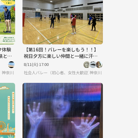
フ体験
【第16回！バレーを楽しもう！！】
県と東
祝日夕方に楽しい仲間と一緒に汗を
流すバレーイベント🏐✨
8/11(火) 17:00
神奈川
社会人バレー（初心者、女性大歓迎）
神奈川