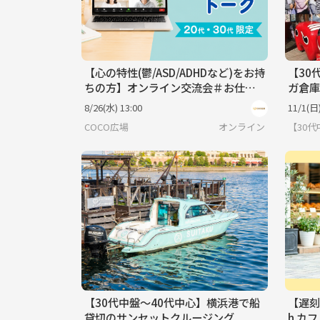
【心の特性(鬱/ASD/ADHDなど)をお持
【30
ちの方】オンライン交流会＃お仕事
ガ倉庫
のお悩み編《20代30代限定》＠オン
8/26(水) 13:00
11/1(日)
ライン
COCO広場
オンライン
【30
【30代中盤〜40代中心】横浜港で船
【遅刻・
貸切のサンセットクルージング
h カ