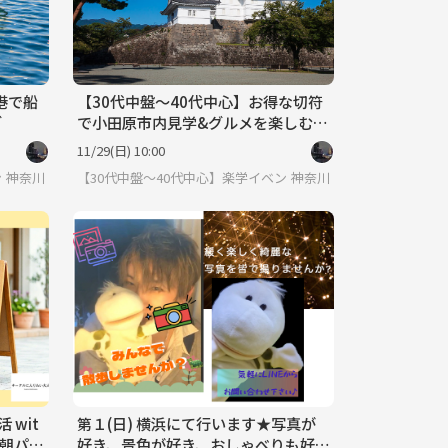
港で船
【30代中盤〜40代中心】お得な切符
グ
で小田原市内見学&グルメを楽しむ小
旅行🚝
11/29(日) 10:00
ント・勉強会コミュニティ
神奈川
【30代中盤〜40代中心】楽学イベント・勉強会コミュニティ
神奈川
 wit
第１(日) 横浜にて行います★写真が
く朝パン
好き、景色が好き、おしゃべりも好き