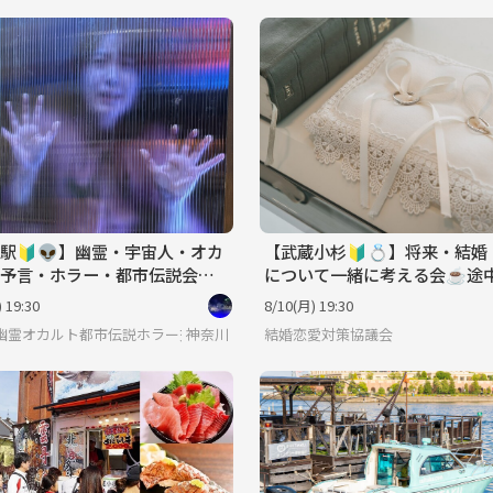
駅🔰👽】幽霊・宇宙人・オカ
【武蔵小杉🔰💍】将来・結婚
予言・ホラー・都市伝説会☕️
について一緒に考える会☕️途
加可♪
可♪20代〜40代✨
 19:30
8/10(月) 19:30
幽霊オカルト都市伝説ホラー交流会
神奈川
結婚恋愛対策協議会