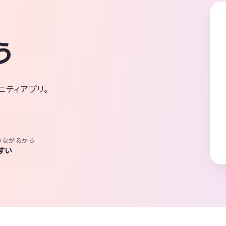
う
ニティアプリ。
つながるから
すい