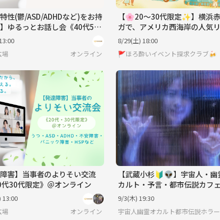
特性(鬱/ASD/ADHDなど)をお持
【🌸20〜30代限定✨】横浜
】ゆるっとお話し会《40代50
ガで、アメリカ西海岸の人気
》＠オンライン
ト地『サンタモニカ』を満喫❣️
13:00
8/29(土) 18:00
✨
広場
オンライン
🚩ほろ酔いイベント探求クラブ🍻
障害】当事者のよりそい交流
【武蔵小杉🔰👽】宇宙人・幽
0代30代限定》＠オンライン
カルト・予言・都市伝説カフェ
途中参加可♪
 13:00
9/3(木) 19:30
広場
オンライン
宇宙人幽霊オカルト都市伝説ホラー