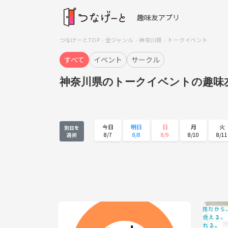
趣味友アプリ
つなげーとTOP
全ジャンル
神奈川県
トークイベント
すべて
イベント
サークル
神奈川県のトークイベントの趣味
今日
明日
日
月
火
別日を
8/7
8/8
8/9
8/10
8/11
選択
火
水
木
金
土
8/25
8/26
8/27
8/28
8/29