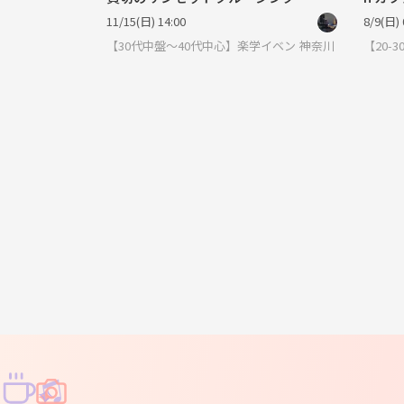
活しま
11/15(日) 14:00
8/9(日) 
【30代中盤〜40代中心】楽学イベント・勉強会コミュニ
神奈川
【20
♫
✧
✦