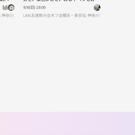
♪☆みんなでのんびり楽しもう！
9/6(日) 18:00
】サークルに入りたい大人
神奈川
LINE友達飲み会オフ会横浜・東京社会人サークル
神奈川