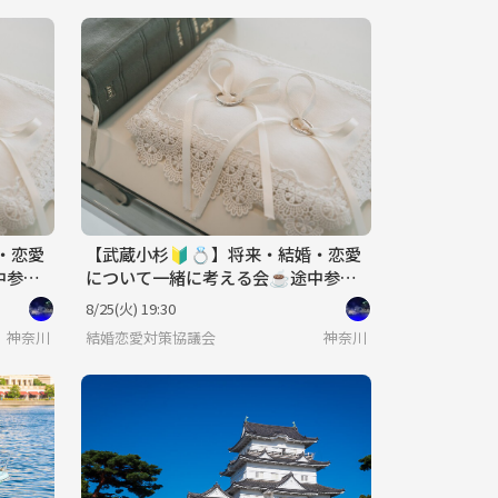
・恋愛
【武蔵小杉🔰💍】将来・結婚・恋愛
中参加
について一緒に考える会☕️途中参加
可♪20代〜40代✨
8/25(火) 19:30
神奈川
結婚恋愛対策協議会
神奈川