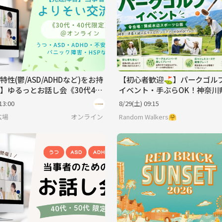
特性(鬱/ASD/ADHDなど)をお持
【初心者歓迎⛳️】パークゴル
】ゆるっとお話し会《30代40
イベント・手ぶらOK！神奈川
》＠オンライン
京都で最高の環境！
13:00
8/29(土) 09:15
広場
オンライン
Random Walkers🤗