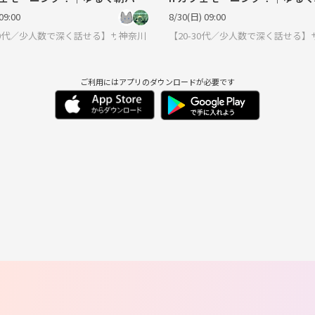
せんか？
活しませんか？
09:00
8/30(日) 09:00
ティ
-30代／少人数で深く話せる】サークルに入りたい大人
神奈川
【20-30代／少人数で深く話せる
ご利用にはアプリのダウンロードが必要です