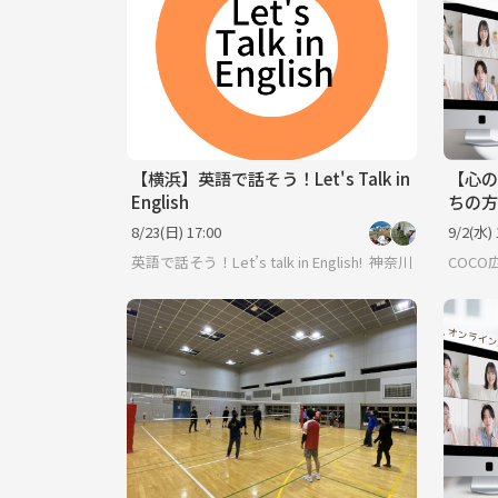
【横浜】英語で話そう！Let's Talk in
【心の
English
ちの方
代限定
8/23(日) 17:00
9/2(水) 
英語で話そう！Let’s talk in English!
神奈川
COCO