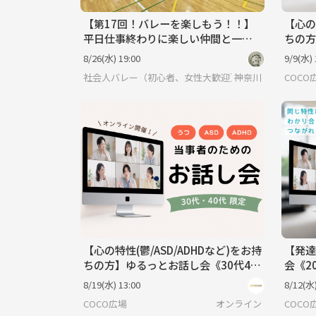
【第17回！バレーを楽しもう！！】
【心の
平日仕事終わりに楽しい仲間と一緒
ちの方
に汗を流すバレーイベント🏐✨
代限定
8/26(水) 19:00
9/9(水) 
社会人バレー（初心者、女性大歓迎）
神奈川
COCO
【心の特性(鬱/ASD/ADHDなど)をお持
【発達
ちの方】ゆるっとお話し会《30代40
会《2
代限定》＠オンライン
8/19(水) 13:00
8/12(水)
COCO広場
オンライン
COCO