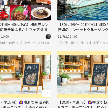
代中盤〜40代中心】横浜赤レン
【30代中盤〜40代中心】横浜
広場全国ふるさとフェア参加
貸切のサンセットクルージン
 10:00
11/7(土) 14:00
代中盤〜40代中心】楽学イベント・勉強会コミュニティ
神奈川
【30代中盤〜40代中心】楽学イベ
早退 可】🙆‍♀️横浜で 朝活 wit
【遅刻・早退 可】🙆‍♀️横浜で 朝活
フェモーニング！｜ゆるく朝パン
h カフェモーニング！｜ゆる