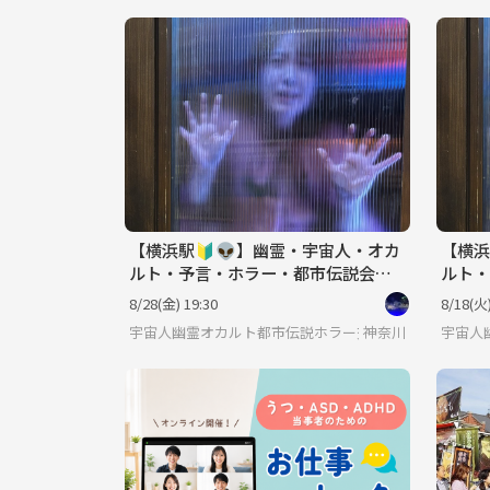
【横浜駅🔰👽】幽霊・宇宙人・オカ
【横浜
ルト・予言・ホラー・都市伝説会☕️
ルト・
途中参加可♪
途中参
8/28(金) 19:30
8/18(火)
宇宙人幽霊オカルト都市伝説ホラー交流会
神奈川
宇宙人