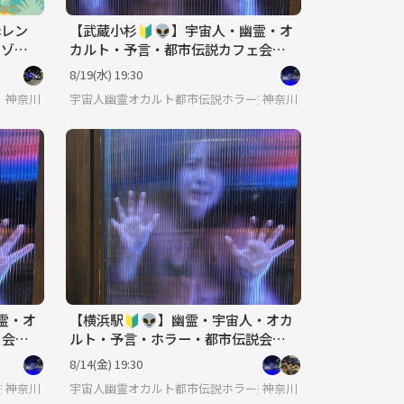
赤レン
【武蔵小杉🔰👽】宇宙人・幽霊・オ
リゾー
カルト・予言・都市伝説カフェ会☕️
🍻🍔
途中参加可♪
8/19(水) 19:30
神奈川
宇宙人幽霊オカルト都市伝説ホラー交流会
神奈川
霊・オ
【横浜駅🔰👽】幽霊・宇宙人・オカ
会☕️
ルト・予言・ホラー・都市伝説会🍺
☕️途中参加可♪
8/14(金) 19:30
交流会
神奈川
宇宙人幽霊オカルト都市伝説ホラー交流会
神奈川