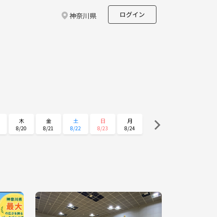
ログイン
神奈川県
木
金
土
日
月
8/20
8/21
8/22
8/23
8/24