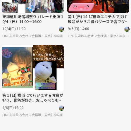
東海道川崎宿場祭り パレード出演 1
第１(日) 14-17横浜エキチカで投げ
0/4（日）11:00〜16:00
放題だからお得バグースで皆でダー
ツしませんか？アットホームに楽し
10/4(日) 11:00
9/6(日) 14:00
いですよ年齢不問
LINE友達飲み会オフ会横浜・東京社会人サークル
神奈川
LINE友達飲み会オフ会横浜・東京社会人サ
神奈川
第１(日) 横浜にて行います★写真が
好き、景色が好き、おしゃべりも好
き♪☆みんなでのんびり楽しもう！
9/6(日) 18:00
LINE友達飲み会オフ会横浜・東京社会人サークル
神奈川