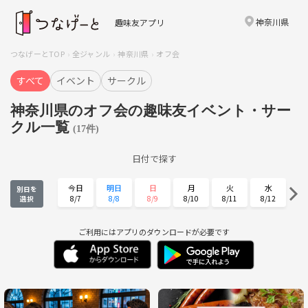
神奈川県
趣味友アプリ
つなげーとTOP
全ジャンル
神奈川県
オフ会
すべて
イベント
サークル
神奈川県のオフ会の趣味友イベント・サー
クル一覧
(17件)
日付で探す
今日
明日
日
月
火
水
別日を
8/7
8/8
8/9
8/10
8/11
8/12
選択
木
金
土
日
月
火
8/13
8/14
8/15
8/16
8/17
8/18
ご利用にはアプリのダウンロードが必要です
水
木
金
土
日
月
8/19
8/20
8/21
8/22
8/23
8/24
火
水
木
金
土
日
8/25
8/26
8/27
8/28
8/29
8/30