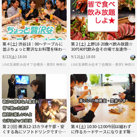
月
火
水
木
金
土
8/31
9/1
9/2
9/3
9/4
9/5
第４(土) 渋谷18：00～テーブルに
第２(土) 上野18-20食べ飲み放題☆
並ぶちょっと贅沢なお料理を味わい
30代40代飲み会その場で友達作り
ながらみんなで乾杯から始まるオフ
だよアットホームに初参加、一人参
8/22(土) 18:00
9/12(土) 18:00
会
加大歓迎
LINE友達飲み会オフ会横浜・東京社会人サークル
神奈川
LINE友達飲み会オフ会横浜・東京社会人サ
神奈川
第２(日) 横浜12-15カラオケ部・安
第４(土) 10:30-12:00今回は縫わず
くする為にソフトドリンクです☆彡
に作るカードケースになります現役
仲間出来ると楽しいよ
スタイリストが教えるオリジナルの