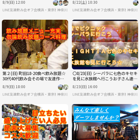
8/9(日) 12:00
8/22(土) 10:30
革いい小物
LINE友達飲み会オフ会横浜・東京社会人サークル
神奈川
LINE友達飲み会オフ会横浜・東京社会人サ
神奈川
第２(日) 町田18-20食べ飲み放題☆
〇8/23(日) シーパラに七色のキセキ
30代40代飲み会その場で友達作り
を見に水族館へ行こうお子さん連れ
だよアットホームに初参加、一人参
の方でもお子さんが楽しめると思い
8/9(日) 18:00
8/23(日) 16:00
加大歓迎
ます
LINE友達飲み会オフ会横浜・東京社会人サークル
神奈川
LINE友達飲み会オフ会横浜・東京社会人サ
神奈川