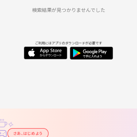
火
水
木
金
土
日
9/1
9/2
9/3
9/4
9/5
9/6
検索結果が見つかりませんでした
ご利用にはアプリのダウンロードが必要です
✧
✦
さあ、はじめよう