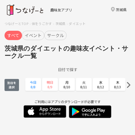
茨城県
趣味友アプリ
つなげーとTOP
体をうごかす
茨城県
ダイエット
すべて
イベント
サークル
茨城県のダイエットの趣味友イベント・サ
ークル一覧
日付で探す
今日
明日
月
火
水
木
別日を
8/8
8/9
8/10
8/11
8/12
8/13
選択
金
土
日
月
火
水
8/14
8/15
8/16
8/17
8/18
8/19
ご利用にはアプリのダウンロードが必要です
木
金
土
日
月
火
8/20
8/21
8/22
8/23
8/24
8/25
水
木
金
土
日
月
8/26
8/27
8/28
8/29
8/30
8/31