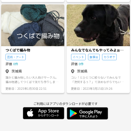
昭和アイドルも好きなのでフリーで色々
一緒にゆる〜く楽しみましょう😄 初心者
な方の歌を聴きたいのでフリーです🎶 都
の方も🔰ベテラン歌手の方も🎙️ 一緒に行
合が合えば是非✨ (トラブル、出会い目
けなくてもこういった曲が好きなど、気
的は禁止です❌)
軽に語り合いましょう✨
つくばで編み物
みんなでなんでもやってみよぉ~~
~
芸術・アート
イベント
食事会
カラオケ
評価
0件
評価
0件
茨城県
茨城県
誰かと編み物したい大人向けサークル。
コレ！とひとつに絞らないでみんなで
編み物通してつくばで友だち作りしませ
「次何するぅ？」て決めながらでもいい
んか？ 黙々と編むもよし、雑談しながら
んじゃない？？とわたし自身思ったので
更新日：2025年1月30日 22:51
更新日：2023年3月15日 19:26
編むもよし。 楽しく編みましょう。 場所
サークル作ってみました٩( ᐛ )و ご飯食べ
はファミレスやカフェ、カラオケを考え
たりお酒飲んだりということから、みん
ています。 20代〜50代の方へ。
なやった事ない事を若干ザワザワしなが
ご利用にはアプリのダウンロードが必要です
ら一緒にやってみたり。例えば~例えばで
すよ？将棋クラブにみんなで1日体験行っ
てみる~とか。笑 ちなみに私は将棋をや
ってそうな雰囲気も能力も持ち合わせて
おりませんけども( ꇐ₃ꇐ ) カラオケのフリ
ータイムフルで使って歌い尽くしたりー
ときにはボーリングしてみたり~的は絞ら