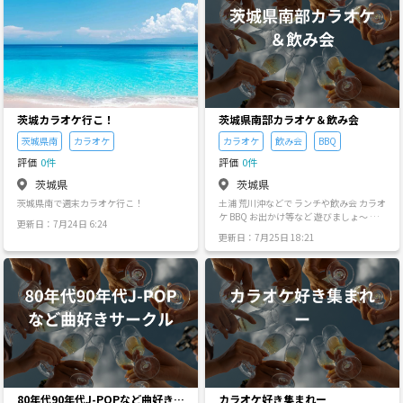
土
日
月
火
水
木
8/29
8/30
8/31
9/1
9/2
9/3
茨城カラオケ行こ！
茨城県南部カラオケ＆飲み会
茨城県南
カラオケ
カラオケ
飲み会
BBQ
評価
0件
評価
0件
茨城県
茨城県
茨城県南で週末カラオケ行こ！
土浦 荒川沖などで ランチや飲み会 カラオ
ケ BBQ お出かけ等など 遊びましょ～ 気
更新日：7月24日 6:24
の合うお友達作り
更新日：7月25日 18:21
80年代90年代J-POPなど曲好きサ
カラオケ好き集まれー