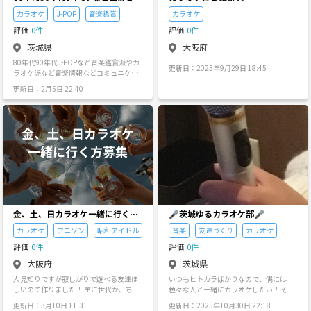
ークル
カラオケ
J-POP
音楽鑑賞
カラオケ
評価
0件
評価
0件
茨城県
大阪府
80年代90年代J-POPなど音楽鑑賞派やカ
更新日：2025年9月29日 18:45
ラオケ派など音楽情報などコミュニケー
ションからお願い友達になって音楽情報
更新日：2月5日 22:40
など語り合う趣味友達になってくれる方
募集します。年代は様々な方たち募集し
ます。よろしくお願いします。
金、土、日カラオケ一緒に行く方
🎤茨城ゆるカラオケ部🎤
募集
カラオケ
アニソン
昭和アイドル
音楽
友達づくり
カラオケ
評価
0件
評価
0件
大阪府
茨城県
人見知りですが寂しがりで遊べる友達ほ
いつもヒトカラばかりなので、偶には
しいので作りました！ 主に世代か、ちょ
色々な人と一緒にカラオケしたい！ そん
ーどいい上の方で30代～60代募集してま
な思いから設立しました！ 私は基本土日
更新日：3月10日 11:31
更新日：2025年10月30日 22:18
す！ 好きなジャンルのアニオタですが、
休みですが平日の夜も空いているので、