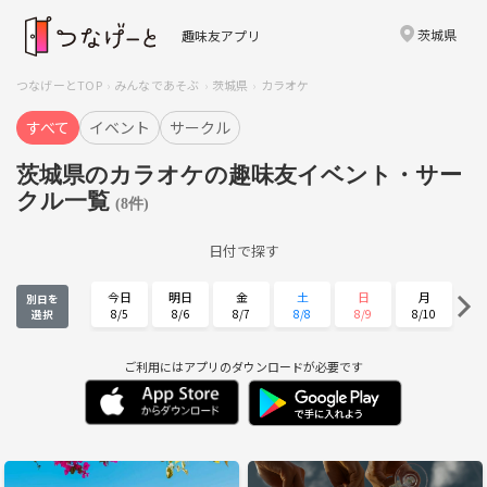
茨城県
趣味友アプリ
つなげーとTOP
みんなであそぶ
茨城県
カラオケ
すべて
イベント
サークル
茨城県のカラオケの趣味友イベント・サー
クル一覧
(8件)
日付で探す
今日
明日
金
土
日
月
別日を
8/5
8/6
8/7
8/8
8/9
8/10
選択
火
水
木
金
土
日
8/11
8/12
8/13
8/14
8/15
8/16
ご利用にはアプリのダウンロードが必要です
月
火
水
木
金
土
8/17
8/18
8/19
8/20
8/21
8/22
日
月
火
水
木
金
8/23
8/24
8/25
8/26
8/27
8/28