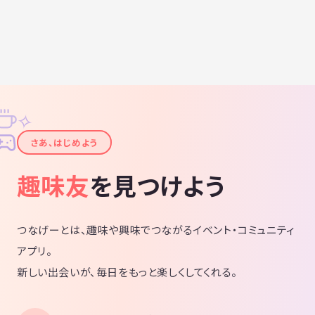
ず色んなことできたらなぁーと思いまし
て✩.*˚ バツあろうが既婚者だろうが、こ
れからシングルになろうとしてようが人
それぞれなんで職種も年齢も性別も人見
知りな人もそうじゃない人もなんでもOK
です！！常に面白いこととかくだらない
こと考えて生きておりますが、共感して
くれる人とか共感はしないけど暇つぶし
になりそぉーだなぁと思ってくれたそこ
のあなた！！是非是非~~~仲間になって
✧
くーだーさぃっ！
✦
さあ、はじめよう
趣味友
を見つけよう
つなげーとは、趣味や興味でつながるイベント・コミュニティ
アプリ。
新しい出会いが、毎日をもっと楽しくしてくれる。