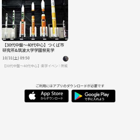
月
火
水
木
金
土
8/31
9/1
9/2
9/3
9/4
9/5
【30代中盤〜40代中心】つくば市
研究所&筑波大学学園祭見学
10/31(土) 09:50
【30代中盤〜40代中心】楽学イベント・勉強会コミュニティ
茨城
ご利用にはアプリのダウンロードが必要です