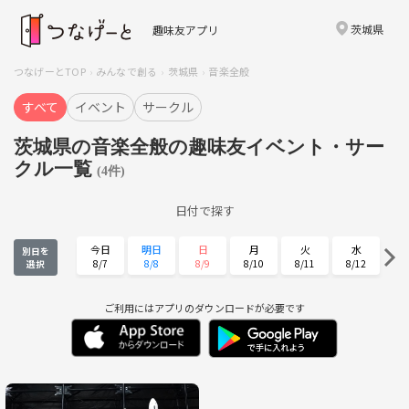
茨城県
趣味友アプリ
つなげーとTOP
みんなで創る
茨城県
音楽全般
すべて
イベント
サークル
茨城県の音楽全般の趣味友イベント・サー
クル一覧
(4件)
日付で探す
今日
明日
日
月
火
水
別日を
8/7
8/8
8/9
8/10
8/11
8/12
選択
木
金
土
日
月
火
8/13
8/14
8/15
8/16
8/17
8/18
ご利用にはアプリのダウンロードが必要です
水
木
金
土
日
月
8/19
8/20
8/21
8/22
8/23
8/24
火
水
木
金
土
日
8/25
8/26
8/27
8/28
8/29
8/30