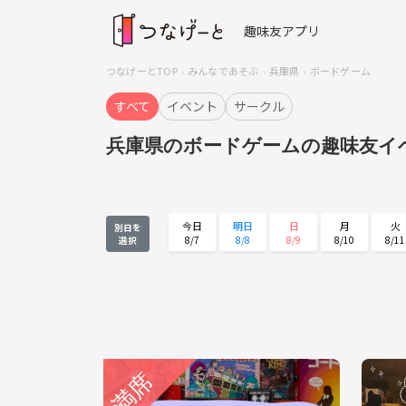
趣味友アプリ
つなげーとTOP
みんなであそぶ
兵庫県
ボードゲーム
すべて
イベント
サークル
兵庫県のボードゲームの趣味友イ
今日
明日
日
月
火
別日を
8/7
8/8
8/9
8/10
8/11
選択
火
水
木
金
土
8/25
8/26
8/27
8/28
8/29