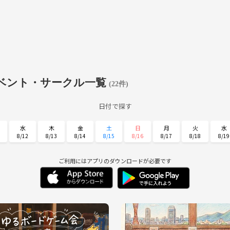
ベント・サークル一覧
(22件)
日付で探す
水
木
金
土
日
月
火
水
8/12
8/13
8/14
8/15
8/16
8/17
8/18
8/19
日
月
火
水
木
金
土
8/30
8/31
9/1
9/2
9/3
9/4
9/5
ご利用にはアプリのダウンロードが必要です