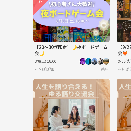
【20〜30代限定】🌙夜ボードゲーム
【9/
会🌙
会🦊
8/8(土) 18:00
9/22(火)
たんぽぽ組
兵庫
おにぎ