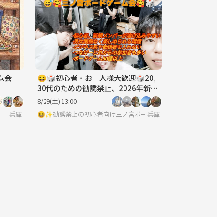
ーム会
😆🎲初心者・お一人様大歓迎🎲20,
30代のための勧誘禁止、2026年新規
初心者向け三ノ宮ボードゲーム会開
8/29(土) 13:00
催🥰🥰
兵庫
😆✨勧誘禁止の初心者向け三ノ宮ボードゲーム会🥰🎲初心者
兵庫