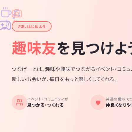
♫
✧
✦
✦
♪
✧
さあ、はじめよう
趣味友
を見つけよ
つなげーとは、趣味や興味でつながるイベント・コミュ
新しい出会いが、毎日をもっと楽しくしてくれる。
イベント・コミュニティが
共通の趣味で
見つかる・つくれる
仲良くなりや