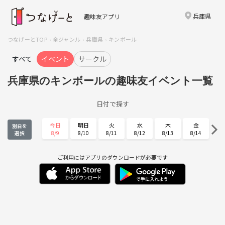
兵庫県
趣味友アプリ
つなげーとTOP
全ジャンル
兵庫県
キンボール
すべて
イベント
サークル
兵庫県のキンボールの趣味友イベント一覧
日付で探す
今日
明日
火
水
木
金
別日を
8/9
8/10
8/11
8/12
8/13
8/14
選択
土
日
月
火
水
木
8/15
8/16
8/17
8/18
8/19
8/20
ご利用にはアプリのダウンロードが必要です
金
土
日
月
火
水
8/21
8/22
8/23
8/24
8/25
8/26
木
金
土
日
月
火
8/27
8/28
8/29
8/30
8/31
9/1
水
木
金
土
日
月