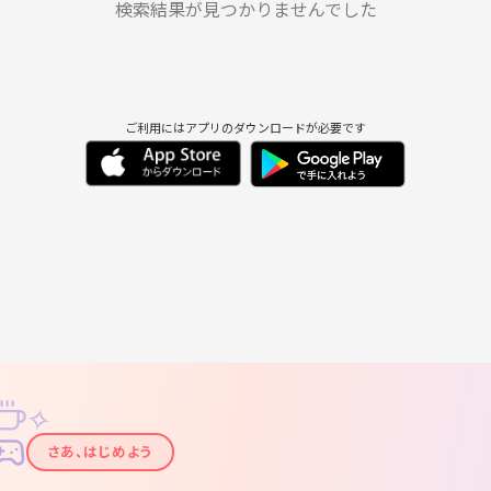
9/2
9/3
9/4
9/5
9/6
9/7
検索結果が見つかりませんでした
ご利用にはアプリのダウンロードが必要です
✧
✦
さあ、はじめよう