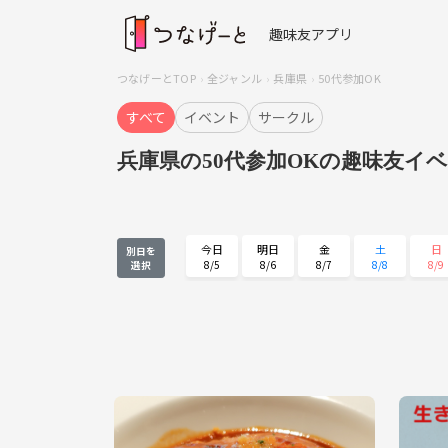
趣味友アプリ
つなげーとTOP
全ジャンル
兵庫県
50代参加OK
すべて
イベント
サークル
兵庫県の50代参加OKの趣味友イ
今日
明日
金
土
日
別日を
8/5
8/6
8/7
8/8
8/9
選択
日
月
火
水
木
8/23
8/24
8/25
8/26
8/27