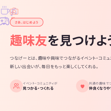
♫
✧
✦
✦
♪
✧
さあ、はじめよう
趣味友
を見つけよ
つなげーとは、趣味や興味でつながるイベント・コミュ
新しい出会いが、毎日をもっと楽しくしてくれる。
イベント・コミュニティが
共通の趣味で
見つかる・つくれる
仲良くなりや