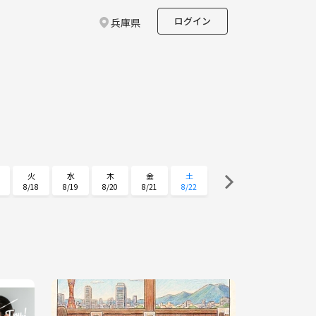
ログイン
兵庫県
火
水
木
金
土
8/18
8/19
8/20
8/21
8/22