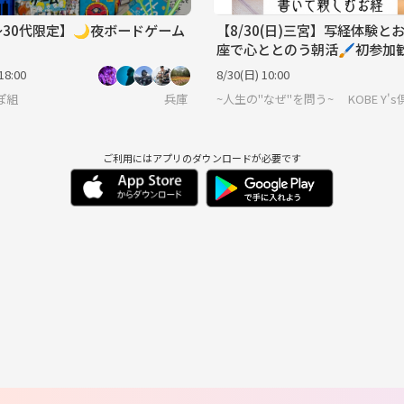
〜30代限定】🌙夜ボードゲーム
【8/30(日)三宮】写経体験と
座で心ととのう朝活🖌️初参加
18:00
8/30(日) 10:00
ぽ組
兵庫
~人生の''なぜ''を問う~ KOB
ご利用にはアプリのダウンロードが必要です