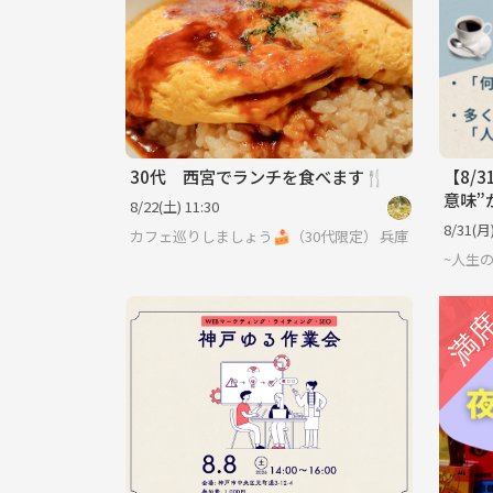
30代 西宮でランチを食べます🍴
【8/
意味”
8/22(土) 11:30
会人限
8/31(月)
カフェ巡りしましょう🍰（30代限定）
兵庫