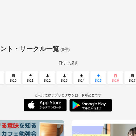
ベント・サークル一覧
(8件)
日付で探す
月
火
水
木
金
土
日
月
8/10
8/11
8/12
8/13
8/14
8/15
8/16
8/17
金
土
日
月
火
水
木
8/28
8/29
8/30
8/31
9/1
9/2
9/3
ご利用にはアプリのダウンロードが必要です