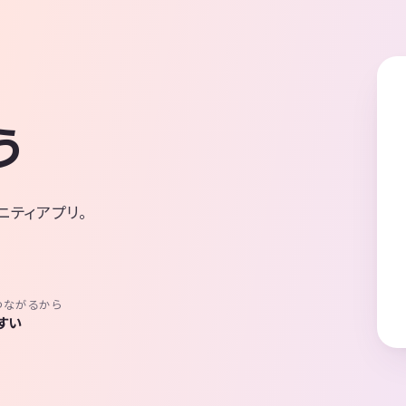
う
ニティアプリ。
つながるから
すい