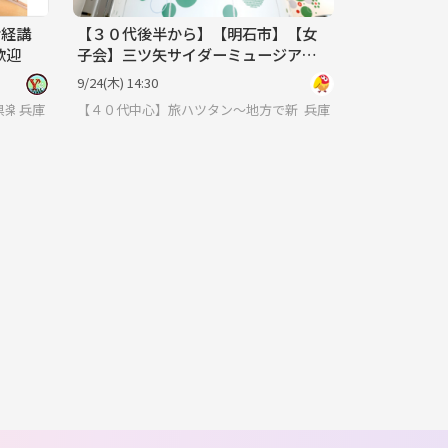
お経講
【３０代後半から】【明石市】【女
歓迎
子会】三ツ矢サイダーミュージアム
に行こう！
9/24(木) 14:30
E Y's倶楽部
兵庫
【４０代中心】旅ハツタン～地方で新しい発見探索コミュ～
兵庫