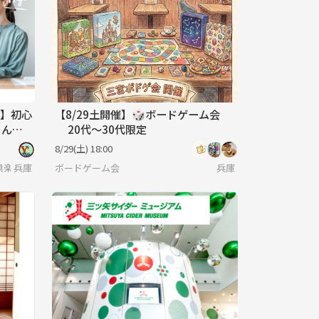
📚】初心
【8/29土開催】🎲ボードゲーム会
さんの
20代～30代限定
けOK
8/29(土) 18:00
E Y's倶楽部
兵庫
ボードゲーム会
兵庫