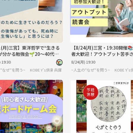
31(月)三宮】東洋哲学で“生きる
【8/24(月)三宮・19:30開催
が分かる勉強会🌱20〜40代社
者大歓迎！アウトプット苦手
定・初参加歓迎！
ための読書会｜少人数&聞くだ
 19:30
8/24(月) 19:30
~人生の''なぜ''を問う~ KOBE Y's倶楽部
兵庫
~人生の''なぜ''を問う~ KOB