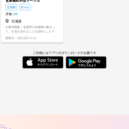
営業職飲み会サークル
営業職
飲み会
評価
0件
北海道
札幌市開催！ 各業界の営業職が集まっ
て、交流を深めることを目的としたサー
クルです。 月1くらいで開催できれば良
更新日：5月26日 14:19
いかも。 とりあえず、3人集まったら会
ってみましょう！ お会いするまでは企業
名伏せててOKですが、何業界の営業マン
ご利用にはアプリのダウンロードが必要です
なのかだけ教えてください！ お会いした
ら、まずは名刺交換でご挨拶♫