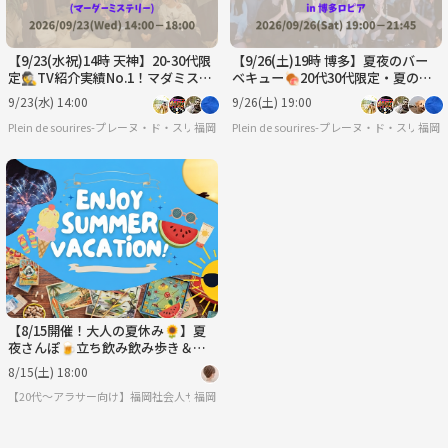
【9/23(水祝)14時 天神】20-30代限
【9/26(土)19時 博多】夏夜のバー
定🕵️TV紹介実績No.1！マダミスで
ベキュー🍖20代30代限定・夏の友
友達作り☆初心者歓迎/満席続出！
達づくり/満席続出！
9/23(水) 14:00
9/26(土) 19:00
Plein de sourires-プレーヌ・ド・スリール-【20代/30代の社会人友達作りサークル】
福岡
Plein de sourires-プレーヌ・ド・ス
福岡
【8/15開催！大人の夏休み🌻】夏
夜さんぽ🍺立ち飲み飲み歩き＆花
火🎇
8/15(土) 18:00
【20代〜アラサー向け】福岡社会人サークル 天神に集まれ〜😆👍✨
福岡