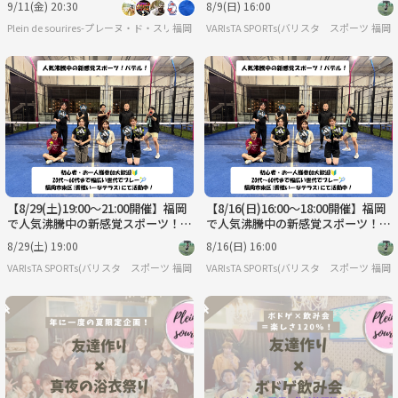
9/11(金) 20:30
8/9(日) 16:00
迎】
Plein de sourires-プレーヌ・ド・スリール-【20代/30代の社会人友達作りサークル】
福岡
VARIsTA SPORTs(バリスタ スポーツ)
福岡
【8/29(土)19:00～21:00開催】福岡
【8/16(日)16:00～18:00開催】福岡
で人気沸騰中の新感覚スポーツ！パ
で人気沸騰中の新感覚スポーツ！パ
デル！【初心者・お一人様参加大歓
デル！【初心者・お一人様参加大歓
8/29(土) 19:00
8/16(日) 16:00
迎】
迎】
VARIsTA SPORTs(バリスタ スポーツ)
福岡
VARIsTA SPORTs(バリスタ スポーツ)
福岡