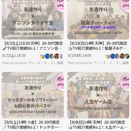
【8/22(土)18:30 天神】20-30代限定
【8/23(日)14時 天神】20-30代限定
🎤TV紹介実績No.1！アニソン会で
🎲TV紹介実績No.1！駄菓子&ゲー
友達作り／聴き専可！
ムで友達作り☆初心者歓迎／満席続
8/22(土) 18:30
8/23(日) 14:00
出！
Plein de sourires-プレーヌ・ド・スリール-【20代/30代の社会人友達作りサークル】
福岡
Plein de sourires-プレーヌ・ド・ス
福岡
【9/5(土)14時 小倉】20-30代限定
【9/6(日)14時 天神】20-30代限定
🏸TV紹介実績No.1！ドッヂボール
🎲TV紹介実績No.1！人生ゲームで