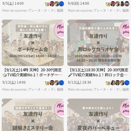
&ソフトバレー&バスケ/満席続出！
友達作り☆初心者歓迎／満席続出！
9/5(土) 14:00
9/6(日) 14:00
Plein de sourires-プレーヌ・ド・スリール-【20代/30代の社会人友達作りサークル】
福岡
Plein de sourires-プレーヌ・ド・ス
福岡
【9/12(土)14時 天神】20-30代限定
【9/12(土)18:30 天神】20-30代限定
🎲TV紹介実績No.1！ボードゲーム
🎤TV紹介実績No.1！邦ロック会で
で友達作り☆初心者歓迎／満席続
友達作り／満席続出！聴き専可！
9/12(土) 14:00
9/12(土) 18:30
出！
Plein de sourires-プレーヌ・ド・スリール-【20代/30代の社会人友達作りサークル】
福岡
Plein de sourires-プレーヌ・ド・ス
福岡