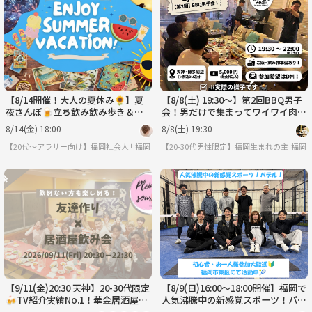
火
水
木
金
土
日
9/1
9/2
9/3
9/4
9/5
9/6
【8/14開催！大人の夏休み🌻】夏
【8/8(土) 19:30〜】第2回BBQ男子
夜さんぽ🍺立ち飲み飲み歩き＆花
会！男だけで集まってワイワイ肉食
火🎇
べよう！🍖🔥
8/14(金) 18:00
8/8(土) 19:30
【20代〜アラサー向け】福岡社会人サークル 天神に集まれ〜😆👍✨
福岡
【20-30代男性限定】福岡生まれの主催者
福岡
【9/11(金)20:30 天神】20-30代限定
【8/9(日)16:00～18:00開催】福岡で
🍻TV紹介実績No.1！華金居酒屋飲
人気沸騰中の新感覚スポーツ！パデ
み会で友達作り／満席続出！
ル！【初心者・お一人様参加大歓