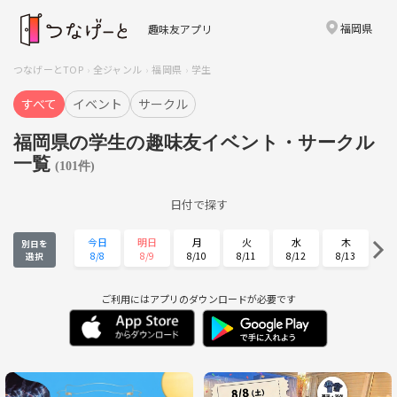
福岡県
趣味友アプリ
つなげーとTOP
全ジャンル
福岡県
学生
すべて
イベント
サークル
福岡県の学生の趣味友イベント・サークル
一覧
(101件)
日付で探す
今日
明日
月
火
水
木
別日を
8/8
8/9
8/10
8/11
8/12
8/13
選択
金
土
日
月
火
水
8/14
8/15
8/16
8/17
8/18
8/19
ご利用にはアプリのダウンロードが必要です
木
金
土
日
月
火
8/20
8/21
8/22
8/23
8/24
8/25
水
木
金
土
日
月
8/26
8/27
8/28
8/29
8/30
8/31