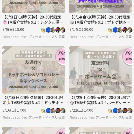
【8/9(日)18時 天神】20-30代限定
【8/14(金)20時 天神】20-30代限定
👘TV紹介実績No.1！レンタル浴衣
🎲TV紹介実績No.1！ボドゲ飲み会
＆着付けで夏の納涼祭/満席続出！
で友達作り／初心者歓迎☆満席続
8/9(日) 18:00
8/14(金) 20:00
出！
Plein de sourires-プレーヌ・ド・スリール-【20代/30代の社会人友達作りサークル】
福岡
Plein de sourires-プレーヌ・ド・ス
福岡
【8/16(日)17時 久留米】20-30代限
【8/22(土)14時 天神】20-30代限定
定🏃TV紹介実績No.1！ドッヂボー
🎲TV紹介実績No.1！ボードゲーム
ル&ソフトバレー&キックベース🤾
で友達作り☆初心者歓迎／満席続
8/16(日) 17:00
8/22(土) 14:00
出！
Plein de sourires-プレーヌ・ド・スリール-【20代/30代の社会人友達作りサークル】
福岡
Plein de sourires-プレーヌ・ド・ス
福岡