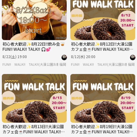
月
火
水
木
金
土
8/31
9/1
9/2
9/3
9/4
9/5
初心者大歓迎✨8月22日‼️飲み会🥃
初心者大歓迎✨8月12日‼️大濠公園
FUN!! WALK!! TALK!! 🎧💕
カフェ会☕️FUN!! WALK!! TALK!!
🎧💕
8/22(土) 19:00
8/12(水) 20:00
FUN!! WALK!! TALK!!(大濠公園お散歩会🚶🐕)
福岡
FUN!! WALK!! TALK!!(大濠公園お散歩会
福岡
初心者大歓迎✨8月13日‼️大濠公園
初心者大歓迎✨8月19日‼️大濠公園
カフェ会☕️FUN!! WALK!! TALK!!
カフェ会☕️FUN!! WALK!! TALK!!
🎧💕
🎧💕