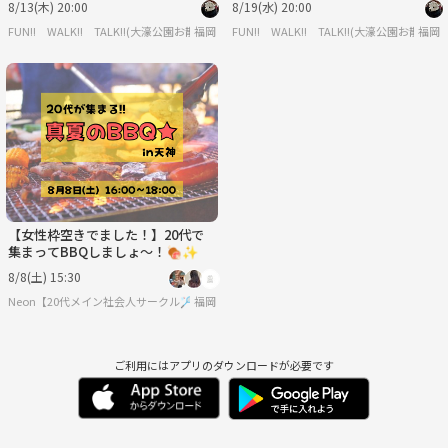
8/13(木) 20:00
8/19(水) 20:00
FUN!! WALK!! TALK!!(大濠公園お散歩会🚶🐕)
福岡
FUN!! WALK!! TALK!!(大濠公園お散歩会
福岡
【女性枠空きでました！】20代で
集まってBBQしましょ〜！🍖✨
8/8(土) 15:30
Neon【20代メイン社会人サークル🏸】
福岡
ご利用にはアプリのダウンロードが必要です