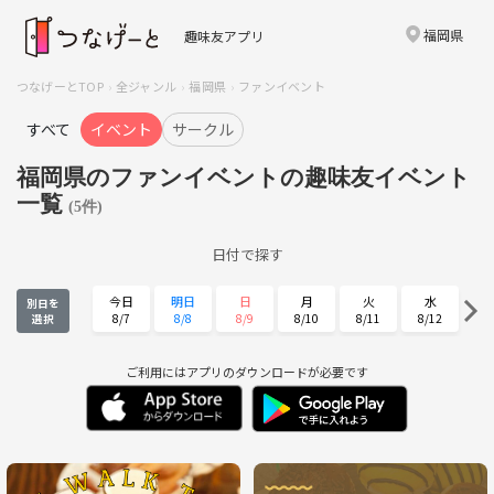
福岡県
趣味友アプリ
つなげーとTOP
全ジャンル
福岡県
ファンイベント
すべて
イベント
サークル
福岡県のファンイベントの趣味友イベント
一覧
(5件)
日付で探す
今日
明日
日
月
火
水
別日を
8/7
8/8
8/9
8/10
8/11
8/12
選択
木
金
土
日
月
火
8/13
8/14
8/15
8/16
8/17
8/18
ご利用にはアプリのダウンロードが必要です
水
木
金
土
日
月
8/19
8/20
8/21
8/22
8/23
8/24
火
水
木
金
土
日
8/25
8/26
8/27
8/28
8/29
8/30