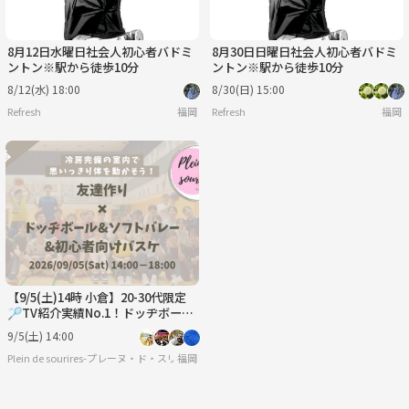
8月12日水曜日社会人初心者バドミ
8月30日日曜日社会人初心者バドミ
ントン※駅から徒歩10分
ントン※駅から徒歩10分
8/12(水) 18:00
8/30(日) 15:00
Refresh
福岡
Refresh
福岡
【9/5(土)14時 小倉】20-30代限定
🏸TV紹介実績No.1！ドッヂボール
&ソフトバレー&バスケ/満席続出！
9/5(土) 14:00
Plein de sourires-プレーヌ・ド・スリール-【20代/30代の社会人友達作りサークル】
福岡