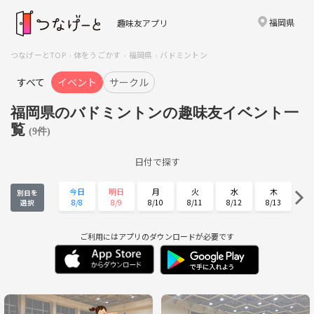
福岡県
趣味友アプリ
つなげーとTOP
体をうごかす
福岡県
バドミントン
すべて
イベント
サークル
福岡県のバドミントンの趣味友イベント一
覧
(9件)
日付で探す
今日
明日
月
火
水
木
別日を
8/8
8/9
8/10
8/11
8/12
8/13
選択
金
土
日
月
火
水
8/14
8/15
8/16
8/17
8/18
8/19
ご利用にはアプリのダウンロードが必要です
木
金
土
日
月
火
8/20
8/21
8/22
8/23
8/24
8/25
水
木
金
土
日
月
8/26
8/27
8/28
8/29
8/30
8/31