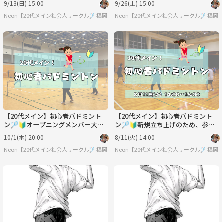
9/13(日) 15:00
9/26(土) 15:00
Neon【20代メイン社会人サークル🏸】
福岡
Neon【20代メイン社会人サークル🏸】
福岡
【20代メイン】初心者バドミント
【20代メイン】初心者バドミント
ン🏸🔰オープニングメンバー大募
ン🏸🔰新規立ち上げのため、参加
集中✨
者大募集中！
10/1(木) 20:00
8/11(火) 14:00
Neon【20代メイン社会人サークル🏸】
福岡
Neon【20代メイン社会人サークル🏸】
福岡