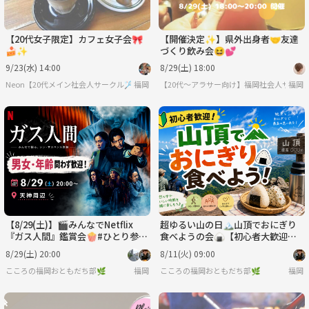
【20代女子限定】カフェ女子会🎀
【開催決定✨】県外出身者🤝友達
🍰✨
づくり飲み会😆💕
9/23(水) 14:00
8/29(土) 18:00
Neon【20代メイン社会人サークル🏸】
福岡
【20代〜アラサー向け】福岡社会人サーク
福岡
【8/29(土)】🎬みんなでNetflix
超ゆるい山の日🏔山頂でおにぎり
『ガス人間』鑑賞会🍿#ひとり参加
食べようの会🍙【初心者大歓迎
大歓迎 #お友達づくり
🔰】【おひとり様参加OK❣️】【友
8/29(土) 20:00
8/11(火) 09:00
だち作り】
こころの福岡おともだち部🌿
福岡
こころの福岡おともだち部🌿
福岡