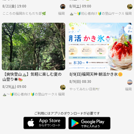
8/21(金) 19:00
8/8(土) 09:00
こころの福岡おともだち部🌿
福岡
⛰️～🔰初心者向け🔰の登山サークル～🌳
福岡
【爽快登山⛰️】気軽に楽しむ夏の
8/9(日)福岡天神 朝活かき氷🌼
山登り☀️🍉
8/9(日) 08:30
8/29(土) 09:00
やってみたい日和🕊
福岡
⛰️～🔰初心者向け🔰の登山サークル～🌳🍃
福岡
ご利用にはアプリのダウンロードが必要です