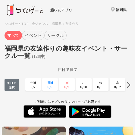
福岡県
趣味友アプリ
つなげーとTOP
全ジャンル
福岡県
友達作り
すべて
イベント
サークル
福岡県の友達作りの趣味友イベント・サー
クル一覧
(128件)
日付で探す
今日
明日
日
月
火
水
別日を
8/7
8/8
8/9
8/10
8/11
8/12
選択
木
金
土
日
月
火
8/13
8/14
8/15
8/16
8/17
8/18
ご利用にはアプリのダウンロードが必要です
水
木
金
土
日
月
8/19
8/20
8/21
8/22
8/23
8/24
火
水
木
金
土
日
8/25
8/26
8/27
8/28
8/29
8/30