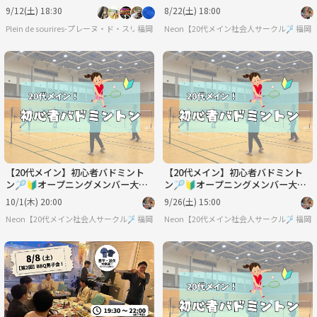
友達作り／満席続出！聴き専可！
9/12(土) 18:30
8/22(土) 18:00
Plein de sourires-プレーヌ・ド・スリール-【20代/30代の社会人友達作りサークル】
福岡
Neon【20代メイン社会人サークル🏸】
福岡
【20代メイン】初心者バドミント
【20代メイン】初心者バドミント
ン🏸🔰オープニングメンバー大募
ン🏸🔰オープニングメンバー大募
集中✨
集中✨
10/1(木) 20:00
9/26(土) 15:00
Neon【20代メイン社会人サークル🏸】
福岡
Neon【20代メイン社会人サークル🏸】
福岡