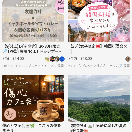
【9/5(土)14時 小倉】20-30代限定
【20代女子限定🎀】韓国料理会🇰🇷
🏸TV紹介実績No.1！ドッヂボール
🍴
&ソフトバレー&バスケ/満席続出！
9/5(土) 14:00
9/12(土) 18:00
Plein de sourires-プレーヌ・ド・スリール-【20代/30代の社会人友達作りサークル】
福岡
Neon【20代メイン社会人サークル🏸】
福岡
傷心カフェ会☕️🌿 - こころの傷を
【爽快登山⛰️】気軽に楽しむ夏の
癒そう -
山登り☀️🍉