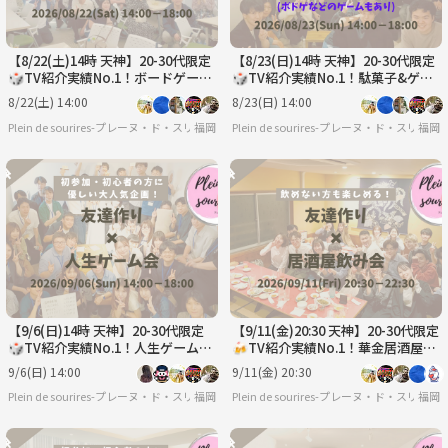
【8/22(土)14時 天神】20-30代限定
【8/23(日)14時 天神】20-30代限定
🎲TV紹介実績No.1！ボードゲーム
🎲TV紹介実績No.1！駄菓子&ゲー
で友達作り☆初心者歓迎／満席続
ムで友達作り☆初心者歓迎／満席続
8/22(土) 14:00
8/23(日) 14:00
出！
出！
Plein de sourires-プレーヌ・ド・スリール-【20代/30代の社会人友達作りサークル】
福岡
Plein de sourires-プレーヌ・ド・ス
福岡
【9/6(日)14時 天神】20-30代限定
【9/11(金)20:30 天神】20-30代限定
🎲TV紹介実績No.1！人生ゲームで
🍻TV紹介実績No.1！華金居酒屋飲
友達作り☆初心者歓迎／満席続出！
み会で友達作り／満席続出！
9/6(日) 14:00
9/11(金) 20:30
Plein de sourires-プレーヌ・ド・スリール-【20代/30代の社会人友達作りサークル】
福岡
Plein de sourires-プレーヌ・ド・ス
福岡