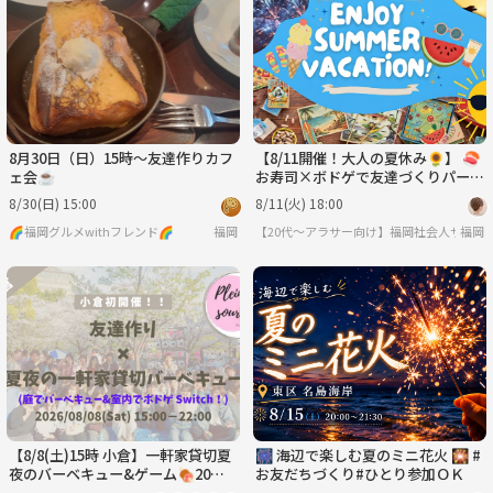
月
火
水
木
金
土
8/31
9/1
9/2
9/3
9/4
9/5
8月30日（日）15時〜友達作りカフ
【8/11開催！大人の夏休み🌻】 🍣
ェ会☕
お寿司×ボドゲで友達づくりパーテ
ィ😆😆✨
8/30(日) 15:00
8/11(火) 18:00
🌈福岡グルメwithフレンド🌈
福岡
【20代〜アラサー向け】福岡社会人サーク
福岡
【8/8(土)15時 小倉】一軒家貸切夏
🎆 海辺で楽しむ夏のミニ花火 🎇 #
夜のバーベキュー&ゲーム🍖20代3
お友だちづくり#ひとり参加ＯＫ
0代限定・夏の友達づくり/満席続