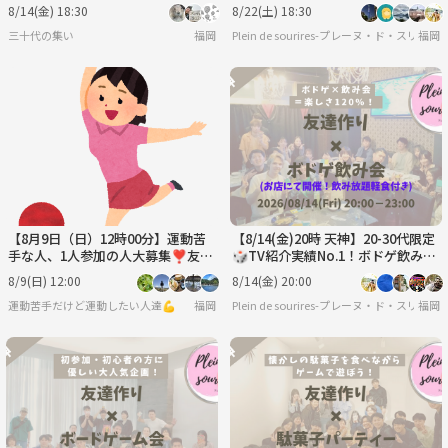
づくり会🥦(少人数・初参加歓迎)
友達作り／聴き専可！
8/14(金) 18:30
8/22(土) 18:30
三十代の集い
福岡
Plein de sourires-プレーヌ・ド・ス
福岡
【8月9日（日）12時00分】運動苦
【8/14(金)20時 天神】20-30代限定
手な人、1人参加の人大募集❣️友達
🎲TV紹介実績No.1！ボドゲ飲み会
作りボーリング会🎳
で友達作り／初心者歓迎☆満席続
8/9(日) 12:00
8/14(金) 20:00
出！
運動苦手だけど運動したい人達💪
福岡
Plein de sourires-プレーヌ・ド・ス
福岡