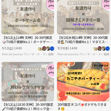
【9/12(土)14時 天神】20-30代限定
【9/23(水祝)14時 天神】20-30代限
🎲TV紹介実績No.1！ボードゲーム
定🕵️TV紹介実績No.1！マダミスで
で友達作り☆初心者歓迎／満席続
友達作り☆初心者歓迎/満席続出！
9/12(土) 14:00
9/23(水) 14:00
出！
Plein de sourires-プレーヌ・ド・スリール-【20代/30代の社会人友達作りサークル】
福岡
Plein de sourires-プレーヌ・ド・ス
福岡
【9/12(土)18:30 天神】20-30代限定
20代限定タコパ🐙ボドゲもできま
🎤TV紹介実績No.1！邦ロック会で
す😚