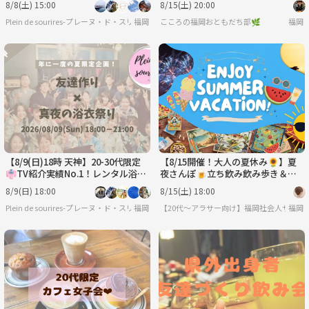
8/8(土) 15:00
8/15(土) 20:00
出！
Plein de sourires-プレーヌ・ド・スリール-【20代/30代の社会人友達作りサークル】
福岡
こころの福岡おともだち部🌿
福岡
【8/9(日)18時 天神】20-30代限定
【8/15開催！大人の夏休み🌻】夏
👘TV紹介実績No.1！レンタル浴衣
夜さんぽ🍺立ち飲み飲み歩き＆花
＆着付けで夏の納涼祭/満席続出！
火🎇
8/9(日) 18:00
8/15(土) 18:00
Plein de sourires-プレーヌ・ド・スリール-【20代/30代の社会人友達作りサークル】
福岡
【20代〜アラサー向け】福岡社会人サーク
福岡