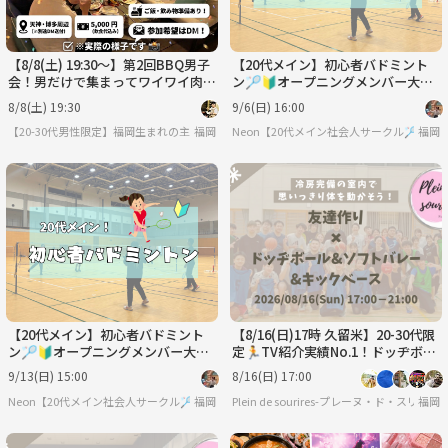
【8/8(土) 19:30〜】第2回BBQ男子
【20代メイン】初心者バドミント
会！男だけで集まってワイワイ肉食
ン🏸🔰オープニングメンバー大募
べよう！🍖🔥
集中✨
8/8(土) 19:30
9/6(日) 16:00
【20-30代男性限定】福岡生まれの主催者が開く「友達づくり男子会」🍻
福岡
Neon【20代メイン社会人サークル🏸】
福岡
【20代メイン】初心者バドミント
【8/16(日)17時 久留米】20-30代限
ン🏸🔰オープニングメンバー大募
定🏃TV紹介実績No.1！ドッヂボー
集中✨
ル&ソフトバレー&キックベース🤾
9/13(日) 15:00
8/16(日) 17:00
Neon【20代メイン社会人サークル🏸】
福岡
Plein de sourires-プレーヌ・ド・ス
福岡