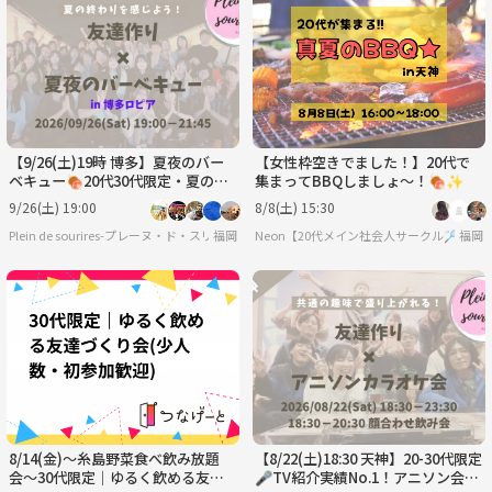
【9/26(土)19時 博多】夏夜のバー
【女性枠空きでました！】20代で
ベキュー🍖20代30代限定・夏の友
集まってBBQしましょ〜！🍖✨
達づくり/満席続出！
9/26(土) 19:00
8/8(土) 15:30
Plein de sourires-プレーヌ・ド・スリール-【20代/30代の社会人友達作りサークル】
福岡
Neon【20代メイン社会人サークル🏸】
福岡
8/14(金)〜糸島野菜食べ飲み放題
【8/22(土)18:30 天神】20-30代限定
会〜30代限定｜ゆるく飲める友達
🎤TV紹介実績No.1！アニソン会で