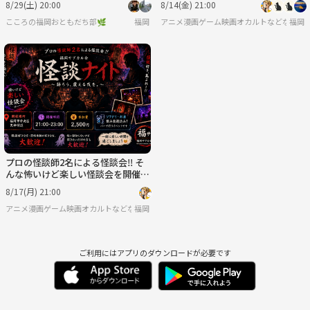
8/29(土) 20:00
8/14(金) 21:00
こころの福岡おともだち部🌿
福岡
アニメ漫画ゲーム映画オカルトなどなどサ
福岡
プロの怪談師2名による怪談会‼️ そ
んな怖いけど楽しい怪談会を開催し
ます👻🌙
8/17(月) 21:00
アニメ漫画ゲーム映画オカルトなどなどサブカル好きのためのサークル「福岡サブカル会
福岡
ご利用にはアプリのダウンロードが必要です