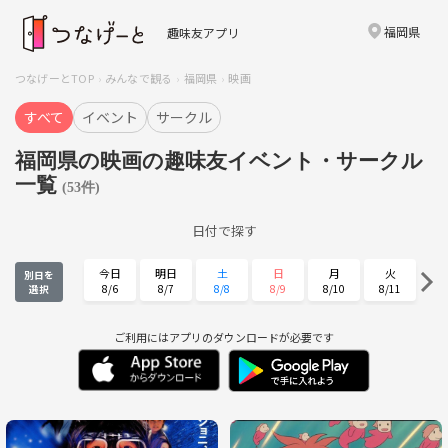
福岡県
趣味友アプリ
つなげーとTOP
みんなで観る
福岡県
映画
すべて
イベント
サークル
福岡県の映画の趣味友イベント・サークル
一覧
(53件)
日付で探す
今日
明日
土
日
月
火
別日を
8/6
8/7
8/8
8/9
8/10
8/11
選択
水
木
金
土
日
月
8/12
8/13
8/14
8/15
8/16
8/17
ご利用にはアプリのダウンロードが必要です
火
水
木
金
土
日
8/18
8/19
8/20
8/21
8/22
8/23
月
火
水
木
金
土
8/24
8/25
8/26
8/27
8/28
8/29