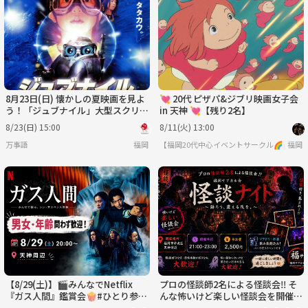
日
月
火
水
木
金
8/30
8/31
9/1
9/2
9/3
9/4
8月23日(日) 懐かしの夏映画を見よ
💘 20代 ピザパ&ジブリ映画女子会
う！「ジュブナイル」大型スクリー
in 天神 💘【残り2名】
ンのレンタルスペース
8/23(日) 15:00
8/11(火) 13:00
万事語
福岡
【福岡20代中心イベントサークル🌈🥳】主
福岡
【8/29(土)】🎬みんなでNetflix
プロの怪談師2名による怪談会‼️ そ
『ガス人間』鑑賞会🍿#ひとり参加
んな怖いけど楽しい怪談会を開催し
大歓迎 #お友達づくり
ます👻🌙