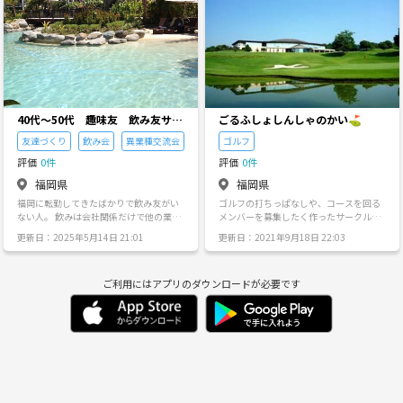
日
月
火
水
木
金
8/30
8/31
9/1
9/2
9/3
9/4
40代〜50代 趣味友 飲み友サー
ごるふしょしんしゃのかい⛳️
クル
友達づくり
飲み会
異業種交流会
ゴルフ
評価
0件
評価
0件
福岡県
福岡県
福岡に転勤してきたばかりで飲み友がい
ゴルフの打ちっぱなしや、コースを回る
ない人。 飲みは会社関係だけで他の業界
メンバーを募集したく作ったサークルで
の人と交流したいと思っている人。 アプ
す！ （ちなみに管理人は2人です) ★こん
更新日：2025年5月14日 21:01
更新日：2021年9月18日 22:03
リのサークルは若い人だらけだから参加
な方歓迎★ ・ゴルフをはじめたいきっか
するのに躊躇してる人。 40代になると仕
けを作りたい方 ・ゴルフセットを持って
事も忙しく、なかなか友人が増えないで
いて、コースを回りたい方 ・接待ゴルフ
ご利用にはアプリのダウンロードが必要です
すよね（泣） 自分も40代男ですが、なか
などが多く、年齢の近い人と楽しくプレ
なか仕事以外で人と交流する機会がなく
ーしたい方 ※実際管理人も同じです！ 是
て同じ気持ちの人がいればと思い、サー
非気軽にメッセージ下さい！！
クルを立ち上げました(^^) ゴルフ、海外
旅行、釣り、美味しい店、仕事の話な
ど、一緒に飲みながら福岡での生活を充
実できるようにしませんか？ 既婚、未婚
問わないです。女性の1人参加大歓迎です
★