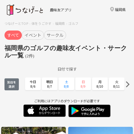
福岡県
趣味友アプリ
つなげーとTOP
体をうごかす
福岡県
ゴルフ
すべて
イベント
サークル
福岡県のゴルフの趣味友イベント・サーク
ル一覧
(2件)
日付で探す
今日
明日
土
日
月
火
別日を
8/6
8/7
8/8
8/9
8/10
8/11
選択
水
木
金
土
日
月
8/12
8/13
8/14
8/15
8/16
8/17
ご利用にはアプリのダウンロードが必要です
火
水
木
金
土
日
8/18
8/19
8/20
8/21
8/22
8/23
月
火
水
木
金
土
8/24
8/25
8/26
8/27
8/28
8/29