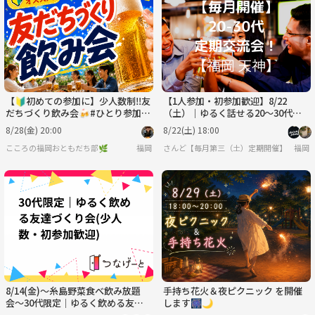
火
水
木
金
土
日
9/1
9/2
9/3
9/4
9/5
9/6
【🔰初めての参加に】少人数制‼️友
【1人参加・初参加歓迎】8/22
だちづくり飲み会🍻#ひとり参加Ｏ
（土）｜ゆるく話せる20〜30代社
Ｋ！
会人飲み会｜ノンアルOK・少人数
8/28(金) 20:00
8/22(土) 18:00
こころの福岡おともだち部🌿
福岡
さんど【毎月第三（土）定期開催】
福岡
8/14(金)〜糸島野菜食べ飲み放題
手持ち花火＆夜ピクニック を開催
会〜30代限定｜ゆるく飲める友達
します🎆🌙
づくり会🥦(少人数・初参加歓迎)