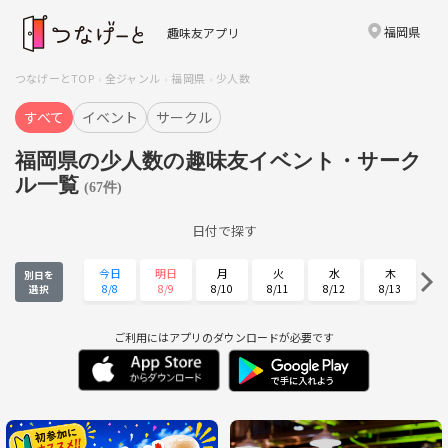
福岡県
趣味友アプリ
つなげーとTOP
全ジャンル
福岡県
少人数
すべて
イベント
サークル
福岡県の少人数の趣味友イベント・サーク
ル一覧
(67件)
日付で探す
今日
明日
月
火
水
木
別日を
8/8
8/9
8/10
8/11
8/12
8/13
選択
金
土
日
月
火
水
8/14
8/15
8/16
8/17
8/18
8/19
ご利用にはアプリのダウンロードが必要です
木
金
土
日
月
火
8/20
8/21
8/22
8/23
8/24
8/25
水
木
金
土
日
月
8/26
8/27
8/28
8/29
8/30
8/31