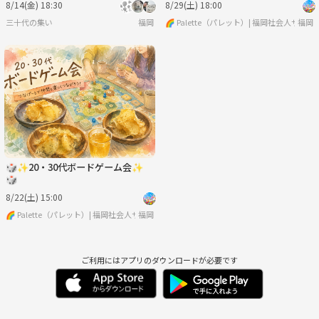
8/14(金) 18:30
8/29(土) 18:00
三十代の集い
福岡
🌈 Palette（パレット）| 福岡社会人サーク
福岡
🎲✨20・30代ボードゲーム会✨
🎲
8/22(土) 15:00
🌈 Palette（パレット）| 福岡社会人サークル
福岡
ご利用にはアプリのダウンロードが必要です