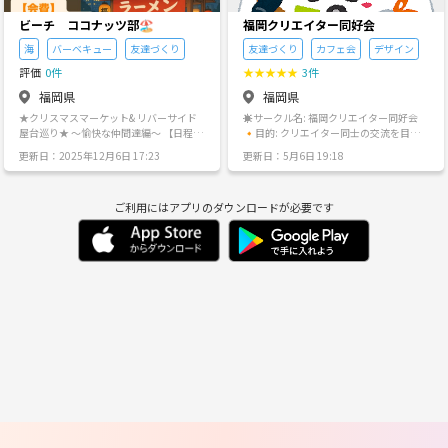
ビーチ ココナッツ部🏖️
福岡クリエイター同好会
海
バーベキュー
友達づくり
友達づくり
カフェ会
デザイン
評価
0件
★
★
★
★
★
3件
福岡県
福岡県
★クリスマスマーケット& リバーサイド
☀️サークル名: 福岡クリエイター同好会
屋台巡り★ 〜愉快な仲間達編〜 【日程】
🔸目的: クリエイター同士の交流を目的
・12月21(土) 18:15福岡市役所集合 18:3
としたサークルです。 クリエイターの方
更新日：2025年12月6日 17:23
更新日：5月6日 19:18
0クリスマスマーケット 19:30リバーサイ
と友達になりたい！ 他のクリエイターの
ド屋台巡り 20:30 虹会🌈or天神解散
活動内容を知りたい！ 一緒に作品を作
【会費】 ・4000円前後 飲食代 【お申し
ってみたい！ またクリエイターではない
ご利用にはアプリのダウンロードが必要です
込み締め切り】 ・12月18日(水) 真夏の
けれど何か作品を作りたい！ そんな方に
🇮🇹。地中海をぐるっと1周🌺 海大好きさ
オープンな場所を提供したいと思いこの
ん集合🏖️月1活動。 常夏🥥求めて九州、
サークルを作りました！ 興味のある方は
福岡の海へ♪ グルメ、BBQ、マリンスポ
DMください！🙇‍♀️ 🔸クリエイターについ
ーツ⛵️🐠 まったりサンセット🌇トロピ
て: クリエイターとは、普段の仕事でデザ
カルなサークル🏝️年1沖縄旅行🌺バリ島
イナーをしている方や趣味で自分でモノ
旅行も✈️ 気軽にお問合せ下さい♪
を作って、オンラインフリマで売った
り、絵を描いたり、漫画を描いたりする
人のことを指します。ここで言うクリエ
イターはとにかくクリエイティブな活動
をしてる人のことを指します！ 🔸活動
日: 月に1回程度 🔸場所: 福岡市および北
九州市 🔸企画内容: カフェでの交流会を
考えています！ 将来的には、メンバーで
自身の作品を売るフリーマーケットなど
の開催ができたらいいなって思ってま
す。 🔸対象者: 初心者の方や本業でクリ