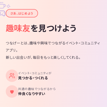
✧
エイティブな仕事をしている方まで、ど
なたも歓迎です！ 🔸年齢層:何歳でも可
✦
🔸お願い ・メッセージのやり取りができ
さあ、はじめよう
る常識人の方のみご参加頂いておりま
す。 ・返信ができない、意思疎通が取れ
ない方はご遠慮ください。 🔸禁止事項 参
趣味友
を見つけよう
加者が皆楽しく過ごせるように以下の項
目の行為を禁止しています。 ・宗教、ML
M、ビジネス等の勧誘、営業 ・ナンパ行
為 ・他の参加者への迷惑行為 🔸その他不
明点がある方は気軽にご連絡ください！
つなげーとは、趣味や興味でつながるイベント・コミュニティ
アプリ。
新しい出会いが、毎日をもっと楽しくしてくれる。
イベント・コミュニティが
見つかる・つくれる
共通の趣味でつながるから
仲良くなりやすい