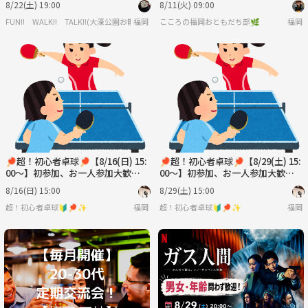
8/22(土) 19:00
8/11(火) 09:00
FUN!! WALK!! TALK!!(大濠公園お散歩会🚶🐕)
福岡
こころの福岡おともだち部🌿
福岡
🏓超！初心者卓球🏓【8/16(日) 15:
🏓超！初心者卓球🏓【8/29(土) 15:
00〜】初参加、お一人参加大歓迎
00〜】初参加、お一人参加大歓迎
✨
✨
8/16(日) 15:00
8/29(土) 15:00
超！初心者卓球🔰🏓✨
福岡
超！初心者卓球🔰🏓✨
福岡