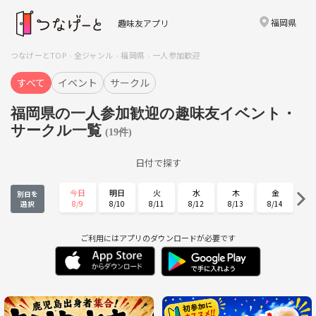
福岡県
趣味友アプリ
つなげーとTOP
全ジャンル
福岡県
一人参加歓迎
すべて
イベント
サークル
福岡県の一人参加歓迎の趣味友イベント・
サークル一覧
(19件)
日付で探す
今日
明日
火
水
木
金
別日を
8/9
8/10
8/11
8/12
8/13
8/14
選択
土
日
月
火
水
木
8/15
8/16
8/17
8/18
8/19
8/20
ご利用にはアプリのダウンロードが必要です
金
土
日
月
火
水
8/21
8/22
8/23
8/24
8/25
8/26
木
金
土
日
月
火
8/27
8/28
8/29
8/30
8/31
9/1