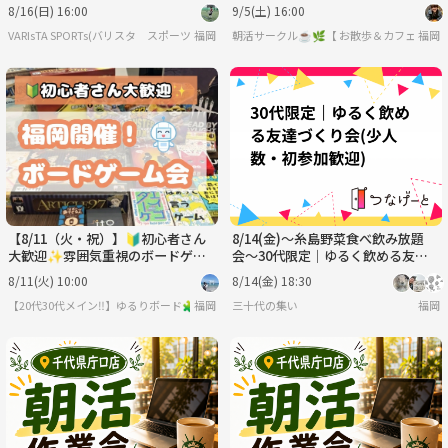
デル！【初心者・お一人様参加大歓
加ＯＫ！
8/16(日) 16:00
9/5(土) 16:00
迎】
VARIsTA SPORTs(バリスタ スポーツ)
福岡
朝活サークル☕️🌿【 お散歩＆カフェ作業会
福岡
【8/11（火・祝）】🔰初心者さん
8/14(金)〜糸島野菜食べ飲み放題
大歓迎✨雰囲気重視のボードゲー
会〜30代限定｜ゆるく飲める友達
ム会🎲【大橋駅、竹下駅周辺】
づくり会🥦(少人数・初参加歓迎)
8/11(火) 10:00
8/14(金) 18:30
【途中参加・退室OK】
【20代30代メイン‼️】ゆるりボード🧩✨の説明
福岡
三十代の集い
福岡