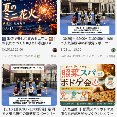
🎆 海辺で楽しむ夏のミニ花火 🎇 #
【8/29(土)19:00～21:00開催】福岡
お友だちづくり#ひとり参加ＯＫ
で人気沸騰中の新感覚スポーツ！パ
デル！【初心者・お一人様参加大歓
8/15(土) 20:00
8/29(土) 19:00
迎】
こころの福岡おともだち部🌿
福岡
VARIsTA SPORTs(バリスタ スポーツ)
福岡
【8/16(日)16:00～18:00開催】福岡
【人気企画‼️】照葉スパ×ボドゲ交
で人気沸騰中の新感覚スポーツ！パ
流会♨️🎮#友だちづくり#ひとり参