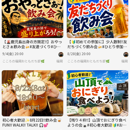
水
木
金
土
日
月
9/2
9/3
9/4
9/5
9/6
9/7
【🌋鹿児島出身の方限定‼️】おやっ
【🔰初めての参加に】少人数制‼️友
とさぁ飲み会🍻#友達づくり#ひと
だちづくり飲み会🍻#ひとり参加Ｏ
り参加歓迎！
Ｋ！
9/4(金) 20:00
8/28(金) 20:00
こころの福岡おともだち部🌿
福岡
こころの福岡おともだち部🌿
福岡
初心者大歓迎✨8月22日‼️飲み会🥃
【残り４枠‼️】山頂でおにぎり食べ
FUN!! WALK!! TALK!! 🎧💕
ようの会🍙#初心者大歓迎🔰#おひ
とり様参加OK❣️#友だち作り