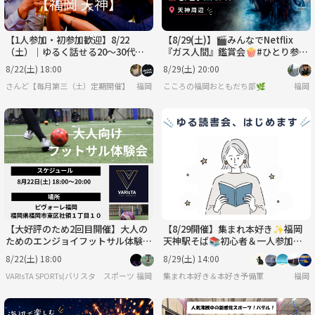
【1人参加・初参加歓迎】8/22
【8/29(土)】🎬みんなでNetflix
（土）｜ゆるく話せる20〜30代社
『ガス人間』鑑賞会🍿#ひとり参加
会人飲み会｜ノンアルOK・少人数
大歓迎 #お友達づくり
8/22(土) 18:00
8/29(土) 20:00
さんど【毎月第三（土）定期開催】
福岡
こころの福岡おともだち部🌿
福岡
【大好評のため2回目開催】大人の
【8/29開催】集まれ本好き✨福岡
ためのエンジョイフットサル体験会
天神駅そば📚初心者＆一人参加大
⚽【初心者・一人参加大歓迎】
歓迎！気軽に繋がる読書会
8/22(土) 18:00
8/29(土) 14:00
VARIsTA SPORTs(バリスタ スポーツ)
福岡
集まれ本好き＆本好き予備軍
福岡