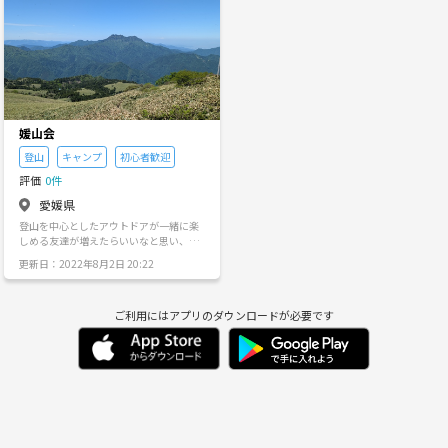
火
水
木
金
土
日
9/1
9/2
9/3
9/4
9/5
9/6
媛山会
登山
キャンプ
初心者歓迎
評価
0件
愛媛県
登山を中心としたアウトドアが一緒に楽
しめる友達が増えたらいいなと思い、サ
ークルを作りました😊土日祝をメインに
更新日：2022年8月2日 20:22
活動してます！ 現在は男性が約47名、女
性が約45名で活動しています。気さくな
方が多く、サークルの雰囲気の良さには
ご利用にはアプリのダウンロードが必要です
自信があります！ 加入当初はほとんどの
方が初心者でした！アウトドアに興味が
あって新しく始めてみたいと思っている
方、最近始めたばかりの方、大歓迎です
🥰 体験参加も受け付けておりますので、
少しでも興味がある方は気軽に連絡をお
願いします！ 〈こんな方はぜひ！〉 ★ア
ウトドアは好きだけど、一緒に楽しめる
仲間がいない ★アウトドアに興味はある