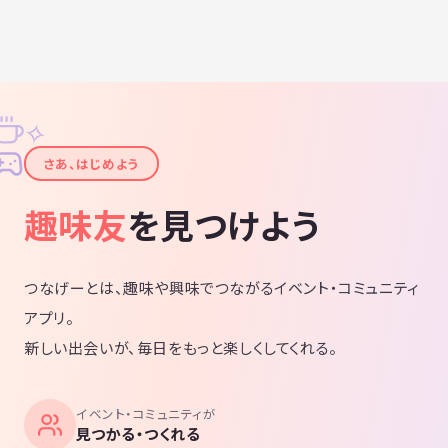
けど、未経験で体力的に不安がある ★経
験者だけど、新しい仲間を作りたい ★人
見知りで、いきなり知らない人と会うの
は緊張する ★不定休だから、継続して参
加できない 〈活動内容〉 ●登山 ●キャン
プ（デイキャンプもあり） ●サイクリン
グ ●その他アウトドア活動 〈こんな方は
お断りします🙅〉 ■マナーを守らない行
✧
為 ■活動中の危険な行為 ■営業や宗教の
引き抜きなどの勧誘行為 ■出会い厨 〈そ
✦
の他〉 ・会費はありません ・活動にかか
さあ、はじめよう
る費用は参加者で等分して負担
趣味友
を見つけよう
つなげーとは、趣味や興味でつながるイベント・コミュニティ
アプリ。
新しい出会いが、毎日をもっと楽しくしてくれる。
イベント・コミュニティが
見つかる・つくれる