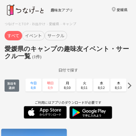
愛媛県
趣味友アプリ
つなげーとTOP
お出かけ
愛媛県
キャンプ
すべて
イベント
サークル
愛媛県のキャンプの趣味友イベント・サー
クル一覧
(1件)
日付で探す
今日
明日
月
火
水
木
別日を
8/8
8/9
8/10
8/11
8/12
8/13
選択
金
土
日
月
火
水
8/14
8/15
8/16
8/17
8/18
8/19
ご利用にはアプリのダウンロードが必要です
木
金
土
日
月
火
8/20
8/21
8/22
8/23
8/24
8/25
水
木
金
土
日
月
8/26
8/27
8/28
8/29
8/30
8/31