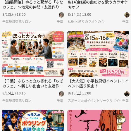
【船橋開催】ゆるっと繋がる「ふな
8/14(金)嵐の曲だけを歌うカラオケ
カフェ」〜地元の仲間・友達作りの
★オフ
第一歩〜
8/13(木) 18:00
8/14(金) 13:00
千葉地域交流サロン
千葉
SUMIKI縛りカラオケの会
千葉
【千葉】ふらっと立ち寄れる「ちば
【大人気】小学校貸切イベント！イ
カフェ」〜新しい出会いと友達作り
ベント盛り沢山！
の第一歩〜
8/15(土) 10:15
8/15(土) 11:00
千葉地域交流サロン
千葉
スポーツandイベントサークル【イベルト
千葉