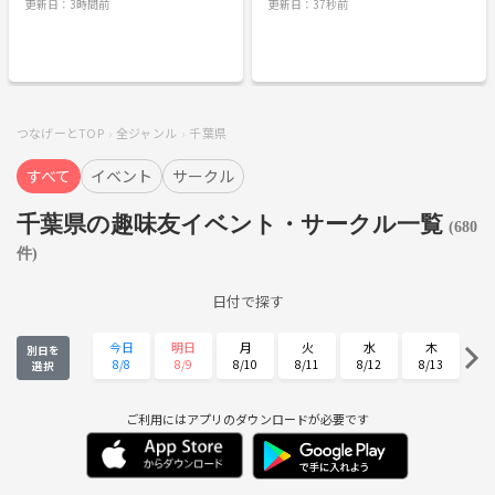
更新日：3時間前
更新日：37秒前
サークルにはできないイベントを低価格
ら、いろいろな場所へお出かけするサー
で実施します。 ディズニーリゾートはも
クルです😊 ✨ カフェ巡り 🎨 美術館・
ちろん、コンサートライブ（フェスも含
博物館 🌸 季節のお花スポット 🦭 水族
む）の鑑賞、スポーツ鑑賞も 実施します
館・動物園 🏞️ 公園・絶景スポット 🛍️ シ
ので、皆さん奮ってご参加ください。
ョッピング 🍽️ グルメ・食べ歩き 🚶 散
策・街歩き など 毎回違うお出かけだか
ら、何度参加しても新しい発見がありま
す♪ --- 🌈 このサークルが大切にしてい
つなげーとTOP
全ジャンル
千葉県
ること 「誰もが安心して楽しめる場所」
初参加の方、一人参加の方、人見知りの
すべて
イベント
サークル
方も安心して参加できる、温かい雰囲気
づくりを大切にしています。 「また参加
したい」 そう思っていただける居心地の
千葉県の趣味友イベント・サークル一覧
良いサークルを目指しています。 --- 🕊️
(680
安心・安全の為のルール ✅ 一人参加の
件)
女性や傷付きやすい方が安心、安全に参
加できるように配慮します。 ✅ 初参加
の方が孤立しないように配慮します。
日付で探す
✅ 相手が嫌がる言動や強引な誘いは禁
止です。 ✅ ナンパ・しつこい連絡先交
換・恋愛目的だけでの参加はご遠慮くだ
今日
明日
月
火
水
木
別日を
さい。 ✅ 誹謗中傷・威圧的な言動・ハ
8/8
8/9
8/10
8/11
8/12
8/13
選択
ラスメントは禁止です。 ✅ 相手の価値
観や気持ちを尊重しましょう。 ✅ 困っ
金
土
日
月
火
水
たことがあれば主催者へ気軽にご相談く
8/14
8/15
8/16
8/17
8/18
8/19
ご利用にはアプリのダウンロードが必要です
ださい。 安心して過ごせる環境をみんな
でつくっていきましょう😊 安心、安全
木
金
土
日
月
火
の為のルールを守らない方、迷惑行為を
8/20
8/21
8/22
8/23
8/24
8/25
された方には、厳重注意、運営への報
告、退会をして頂きます。 --- 🌟 こんな