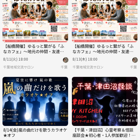
【船橋開催】ゆるっと繋がる「ふ
【船橋開催】ゆるっと繋がる「ふ
なカフェ」〜地元の仲間・友達作
なカフェ」〜地元の仲間・友達作
りの第一歩〜
りの第一歩〜
8/11(火) 18:00
8/13(木) 18:00
千葉地域交流サロン
千葉
千葉地域交流サロン
千葉
8/14(金)嵐の曲だけを歌うカラオケ
【千葉・津田沼】心霊考察＆怪談
★オフ
座談会★初心者・1人参加歓迎！ゆ