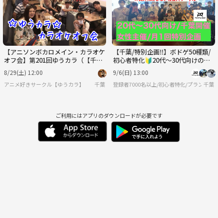
【アニソンボカロメイン・カラオケ
【千葉/特別企画‼️】ボドゲ50種類/
オフ会】第201回ゆうカラ（【千葉
初心者特化🔰20代〜30代向けのボ
県】行徳開催）
ードゲーム会
8/29(土) 12:00
9/6(日) 13:00
アニメ好きサークル【ゆうカラ】
千葉
登録者7000名以上/初心者特化/プランニ
千葉
ご利用にはアプリのダウンロードが必要です