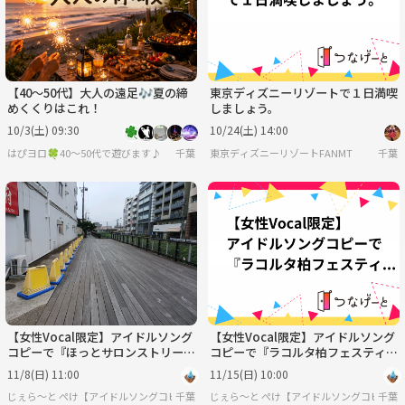
【40〜50代】大人の遠足🎶夏の締
東京ディズニーリゾートで１日満喫
めくくりはこれ！
しましょう。
10/3(土) 09:30
10/24(土) 14:00
はぴヨロ🍀40〜50代で遊びます♪
千葉
東京ディズニーリゾートFANMT
千葉
【女性Vocal限定】アイドルソング
【女性Vocal限定】アイドルソング
コピーで『ほっとサロンストリート
コピーで『ラコルタ柏フェスティバ
ライブ』参加♪
ル』参加♪
11/8(日) 11:00
11/15(日) 10:00
じぇら～と ぺけ【アイドルソングコピー活動♪女性 Vocal/Piano&Keyboard募集中！】
千葉
じぇら～と ぺけ【アイドルソングコピー活動♪女性
千葉