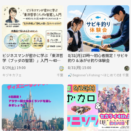
ビジネスマンが密かに学ぶ「東洋哲
8/31(月)15時〜初心者限定！サビキ
学（ブッダの智慧）」入門 〜40代
釣り＆泳がせ釣り体験会
になったら見つめ直すべきこれから
8/29(土) 19:00
8/31(月) 15:00
の人生【柏/土曜夜】
キヅキカフェ
千葉
🎣 Beginner's Fishing ～はじめての釣り
千葉