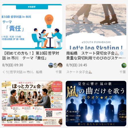
水
木
金
土
日
月
方におすすめ 🌼 月曜日がお休み 🌼 新し
8/26
8/27
8/28
8/29
8/30
8/31
い友達がほしい 🌼 一人では行きづらい
場所へ行ってみたい 🌼 趣味の合う仲間
火
水
木
金
土
日
と出会いたい 🌼 のんびり休日を楽しみ
9/1
9/2
9/3
9/4
9/5
9/6
たい 🌼 安心できるコミュニティを探し
ている --- 🚶‍♀️ さあ、一緒にお出かけしま
しょーう！ 「ここへ行ってみたい！」
そんなワクワクをみんなで形にするサー
クルです。 あなたの"行ってみたい"が、
次のお出かけ先になるかもしれません。
月曜日を、もっと楽しく。 サークルメン
バーだけがイベント情報を共有できるよ
【初めての方も！】第10回 哲学対
南船橋 スケート貸切女子会⛸️❄️
うにサークルページのメッセージ欄での
話 in 市川 テーマ「責任」
貴重な貸切利用でのびのびスケート
みお知らせをしていきます！ サークルメ
滑りませんか?
ンバー限定で定期的にお出かけをしてい
8/9(日) 09:30
8/9(日) 16:45
きますので、イベント単発のお付き合い
くり| 哲学対話 in 市川、船橋
千葉
スケート女子会⛸️
千葉
ではなく、通年お付き合いしていける大
切な友達や仲間を作ることができます✨
皆さんのご参加をお待ちしています！