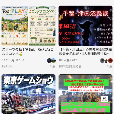
スポーツの秋！第1回。 Re:PLAYゴ
【千葉・津田沼】心霊考察＆怪談座
ルフコンペ⛳️
談会★初心者・1人参加歓迎！ゆる
っと不思議を語る夏の夜♪
11/23(月) 07:30
8/14(金) 20:00
Re:PLAY
千葉
都市伝説を語る会
千葉