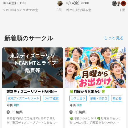
るっと不思議を語る夏の夜♪
8/14(金) 13:00
8/14(金) 20:00
SUMIKI縛りカラオケの会
千葉
都市伝説を語る会
千葉
新着順のサークル
もっと見る
東京ディズニーリゾートFANMT
🍀月曜からお出かけ🍀
とライブ鑑賞等
東京ディズニーリゾート
ライブ鑑賞
スポーツ観戦
カフェ巡り
散策・街歩き
初心者歓迎
評価
0件
評価
0件
千葉県
千葉県
主催者で都合での毎月ではありません
🌿 月曜からお出かけ 🌿 月曜日がもっと
が、東京ディズニーリゾートに集合し、
楽しみになる。 月曜日がお休みの人同士
楽しい時間を皆さんで過ごします。他の
で、行ってみたい場所を出し合いなが