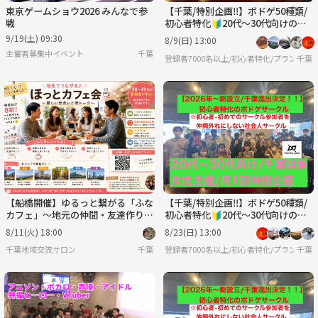
東京ゲームショウ2026 みんなで参
【千葉/特別企画‼️】ボドゲ50種類/
戦
初心者特化🔰20代〜30代向けのボ
ードゲーム会
9/19(土) 09:30
8/9(日) 13:00
主催者募集中イベント
千葉
登録者7000名以上/初心者特化/プランニ
千葉
【船橋開催】ゆるっと繋がる「ふな
【千葉/特別企画‼️】ボドゲ50種類/
カフェ」〜地元の仲間・友達作りの
初心者特化🔰20代〜30代向けのボ
第一歩〜
ードゲーム会
8/11(火) 18:00
8/23(日) 13:00
千葉地域交流サロン
千葉
登録者7000名以上/初心者特化/プランニ
千葉