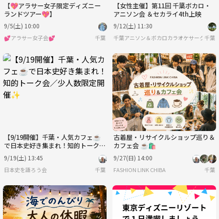
【💖アラサー女子限定ディズニー
【女性主催】第11回 千葉ボカロ・
ランドツアー💖】
アニソン会 ＆セカライ4th上映
9/5(土) 10:00
9/12(土) 11:30
💕アラサー女子会💕
千葉
千葉アニソン＆ボカロカラオケサークル☆女
千葉
【9/19開催】千葉・人気カフェ☕️
古着屋・リサイクルショップ巡り＆
で日本史好き集まれ！知的トーク会
カフェ会 ☕🛍️
／少人数限定開催✨
9/19(土) 13:45
9/27(日) 14:00
日本史を語ろう会
千葉
FASHION LINK CHIBA
千葉