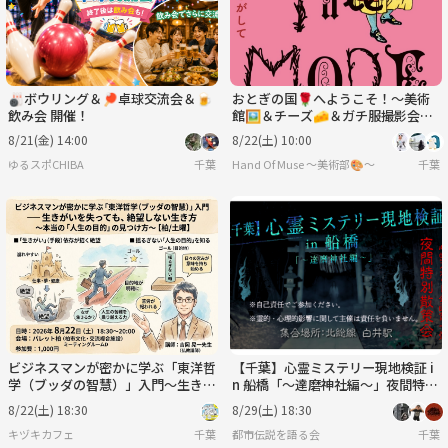
🎳ボウリング＆🏓卓球交流会＆🍺
おとぎの国🌹へようこそ！〜美術
飲み会 開催！
館🖼️＆チーズ🧀＆ガチ服撮影会
👗〜
8/21(金) 14:00
8/22(土) 10:00
ゆるスポCHIBA
千葉
Hand Of Muse 〜美術部🎨〜
千葉
ビジネスマンが密かに学ぶ「東洋哲
【千葉】心霊ミステリー現地検証 i
学（ブッダの智慧）」入門〜生きが
n 船橋「〜達磨神社編〜」夜間特別
いを失っても絶望しない生き方
散策会
8/22(土) 18:30
8/29(土) 18:30
【柏/土曜】
キヅキカフェ
千葉
都市伝説を語る会
千葉