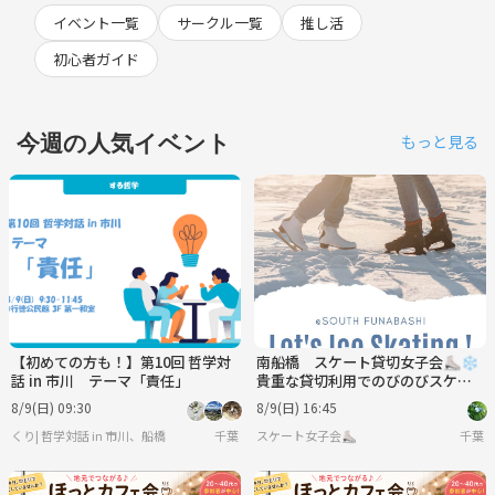
イベント一覧
サークル一覧
推し活
初心者ガイド
今週の人気イベント
もっと見る
【初めての方も！】第10回 哲学対
南船橋 スケート貸切女子会⛸️❄️
話 in 市川 テーマ「責任」
貴重な貸切利用でのびのびスケー
ト滑りませんか?
8/9(日) 09:30
8/9(日) 16:45
くり| 哲学対話 in 市川、船橋
千葉
スケート女子会⛸️
千葉