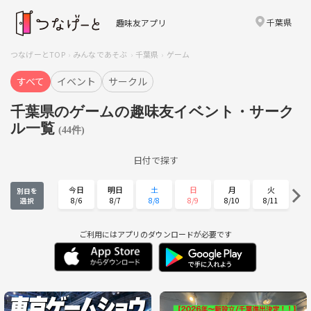
千葉県
趣味友アプリ
つなげーとTOP
みんなであそぶ
千葉県
ゲーム
すべて
イベント
サークル
千葉県のゲームの趣味友イベント・サーク
ル一覧
(44件)
日付で探す
今日
明日
土
日
月
火
別日を
8/6
8/7
8/8
8/9
8/10
8/11
選択
水
木
金
土
日
月
8/12
8/13
8/14
8/15
8/16
8/17
ご利用にはアプリのダウンロードが必要です
火
水
木
金
土
日
8/18
8/19
8/20
8/21
8/22
8/23
月
火
水
木
金
土
8/24
8/25
8/26
8/27
8/28
8/29