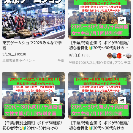
日
月
火
水
木
金
8/30
8/31
9/1
9/2
9/3
9/4
東京ゲームショウ2026 みんなで参
【千葉/特別企画‼️】ボドゲ50種類/
戦
初心者特化🔰20代〜30代向けのボ
ードゲーム会
9/19(土) 09:30
8/9(日) 13:00
主催者募集中イベント
千葉
登録者7000名以上/初心者特化/プランニ
千葉
【千葉/特別企画‼️】ボドゲ50種類/
【千葉/特別企画‼️】ボドゲ50種類/
初心者特化🔰20代〜30代向けのボ
初心者特化🔰20代〜30代向けのボ
ードゲーム会
ードゲーム会