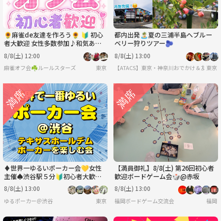
🌻麻雀de友達を作ろう🌻 🔰 初心
都内出発🏝️夏の三浦半島へブルー
者大歓迎 女性多数参加♪和気あい
ベリー狩りツアー🫐
あい麻雀オフ会！
8/8(土) 12:00
8/8(土) 13:00
麻雀オフ会☘️ルールスターズ
東京
【ATACS】東京・神奈川おでかけ＆友達づく
東京
♦️世界一ゆるいポーカー会💛女性
【満員御礼】8/8(土) 第26回初心者
主催♠️渋谷駅５分🔰初心者大歓迎
歓迎ボードゲーム会🎲@赤坂
♣
8/8(土) 13:00
8/8(土) 13:00
ゆるポーカー＠渋谷
東京
福岡ボードゲーム交流会
福岡