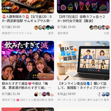
🚨人数制限あり🚨【8/7(金)20：0
【8月7日(金)】金晩カフェ会☕️2
0〜西武新宿駅 サムギョプサル祭り
0〜30代女子限定【難波】
🥓】90分食べ放題🍖1人参加🙆‍♀️
8/7(金) 20:00
8/7(金) 20:00
新東京ワクワクサークル
東京
週末美学
大阪
飲みたすぎて滅会💗今夜は「梅
【オンライン英会話🗣️】聞いて話
酒、果実酒が飲みたすぎて滅」 🍺
して、実践型！ネイティブとのやり
男女年齢地位関係なくフラットに
とりで学ぶ英会話🌿
8/7(金) 21:30
8/8(土) 08:00
💞
東京オフ会 💓 初めてさん歓迎の飲み会です 💓 男女関係なく純粋に友達作りをしよ
東京
オーディネール【日常に新たな彩りを/20代後
東京