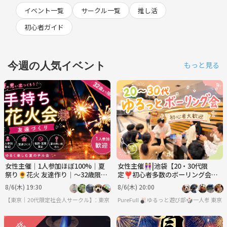
イベント一覧
サークル一覧
推し活
初心者ガイド
今週の人気イベント
もっと見る
女性主催｜1人参加ほぼ100%｜夏
女性主催👭|池袋【20・30代限
祭り🌻花火 友達作り｜〜32歳限
定❣️初心者多数のボーリング会】
定 友達作り
平日夜に気軽に楽しみましょう♪
8/6(木) 19:30
8/6(木) 20:00
【東京｜20代限定社会人サークル】1人参加ほぼ100％｜少人数ゆる交流会
東京
PureFull 🎳ゆるっと遊び部🎲一人参加
東京