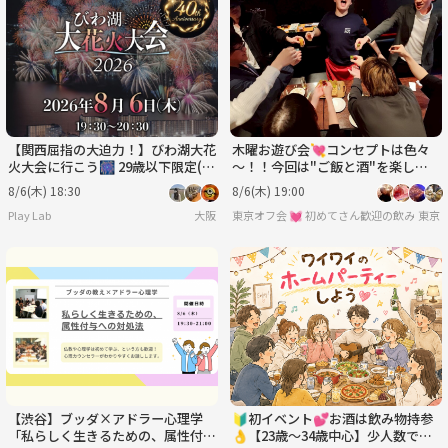
日
月
火
水
木
金
8/30
8/31
9/1
9/2
9/3
9/4
【関西屈指の大迫力！】びわ湖大花
木曜お遊び会💘コンセプトは色々
火大会に行こう🎆 29歳以下限定(一
～！！今回は"ご飯と酒"を楽しむ
部除く)
👄大人になっても遊びたい⭐平日
8/6(木) 18:30
8/6(木) 19:00
飲み会♪
Play Lab
大阪
東京オフ会 💓 初めてさん歓迎の飲み会
東京
【渋谷】ブッダ×アドラー心理学
🔰初イベント💕お酒は飲み物持参
「私らしく生きるための、属性付与
👌【23歳～34歳中心】少人数でホ