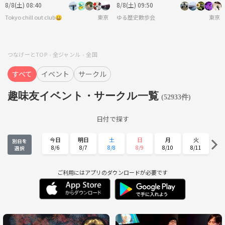
絶景と達成感の登山へ⭐️
8/8(土) 08:40
8/8(土) 09:50
Tokyo chill out club😀
東京
ゆる歴史散歩会
東京
つなげーとTOP
全ジャンル
全国
すべて
イベント
サークル
趣味友イベント・サークル一覧
(52933件)
日付で探す
今日
明日
土
日
月
火
別日を
8/6
8/7
8/8
8/9
8/10
8/11
選択
水
木
金
土
日
月
8/12
8/13
8/14
8/15
8/16
8/17
ご利用にはアプリのダウンロードが必要です
火
水
木
金
土
日
8/18
8/19
8/20
8/21
8/22
8/23
月
火
水
木
金
土
8/24
8/25
8/26
8/27
8/28
8/29