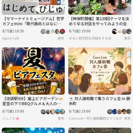
【サマーナイトミュージアム】哲学
【神保町開催】第139回テーマを決
カフェmini「現代美術とはなに
めてゆる対話をやってみようの会
か」@東京現代美術館※年齢制限有
8/7(金) 18:30
8/7(金) 19:00
Agora Café
東京
ゆるい哲学的な対話をする会
東京
【池袋駅0分】屋上ビアガーデン🍻
☕ 対人援助職で集うカフェ会 in 錦
星空の下でBBQグルメ＆大人の遊
糸町
びでワイワイ楽しもう！【20代後
8/7(金) 19:00
8/7(金) 19:00
半〜50代前半】
ハレノヒ🌸
東京
Care Link〜対人援助職同士でつながる輪〜
東京