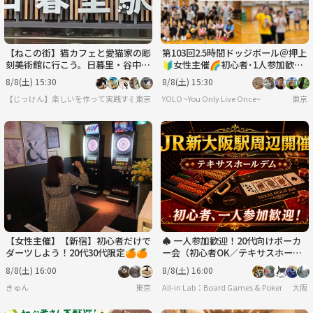
【ねこの街】猫カフェと愛猫家の彫
第103回2.5時間ドッジボール＠押上
刻美術館に行こう。日暮里・谷中ぎ
🔰女性主催🌈初心者･1人参加歓迎
んざ商店街を散策〈8月8日(土)15:3
│国際交流🉑
8/8(土) 15:30
8/8(土) 15:30
0〉
【じっけん】楽しいを作って実践する研究会
東京
YOLO ~You Only Live Once~
東京
【女性主催】【新宿】初心者だけで
♠️ 一人参加歓迎！20代向けポーカ
ダーツしよう！20代30代限定🍊🍊
ー会（初心者OK／テキサスホール
デム）＠新大阪♠️
8/8(土) 16:00
8/8(土) 16:00
きゅん
東京
All-in Lab：Board Games & Poker
大阪