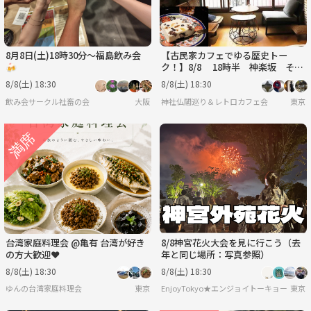
8月8日(土)18時30分〜福島飲み会
【古民家カフェでゆる歴史トー
🍻
ク！】8/8 18時半 神楽坂 そよ
や江戸端【参加費還元！】
8/8(土) 18:30
8/8(土) 18:30
飲み会サークル社畜の会
大阪
神社仏閣巡り＆レトロカフェ会
東京
台湾家庭料理会 @亀有 台湾が好き
8/8神宮花火大会を見に行こう（去
の方大歓迎❤️
年と同じ場所：写真参照）
8/8(土) 18:30
8/8(土) 18:30
ゆんの台湾家庭料理会
東京
EnjoyTokyo★エンジョイトーキョー
東京