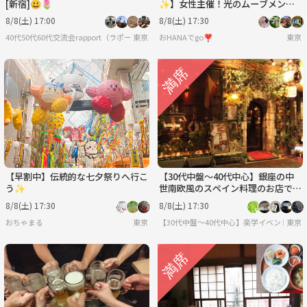
[新宿]😃🌷
✨】女性主催！光のムーブメント
＆ナイト水族園体験でリフレッシュ
8/8(土) 17:00
8/8(土) 17:30
夕涼みイベント🌊限定開催
40代50代60代交流会rapport（ラポール）[新宿]
東京
おHANAでgo❣️
東京
【早割中】伝統的な七夕祭りへ行こ
【30代中盤〜40代中心】銀座の中
う✨
世南欧風のスペイン料理のお店で食
事会
8/8(土) 17:30
8/8(土) 17:30
おちゃまる
東京
【30代中盤〜40代中心】楽学イベント・
東京