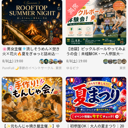
🌸男女主催🎐流しそうめん×焚き
【池袋】ピックルボールやってみよ
火×花火🔥夏をぎゅっと詰め込ん
うの会｜未経験OK・一人参加大歓
だ一夜✨手ぶらOK👌🏻
迎
8/8(土) 19:00
8/8(土) 19:00
PureFull 🌙季節のイベントサークル✨ 特別なイベントを楽しもう🌸
東京
ゆるピク
東京
【✨元もんじゃ焼き屋主催✨】ゆ
｜初参加OK｜大人の夏まつり｜20