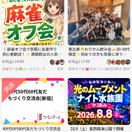
🐇麻雀オフ会で気軽に友達作り
恵比寿🐣わりかん飲み会🍻20-30代
初心者歓迎！✨ 満席続出の人気イ
限定✨初めての方も気楽に来てね
ベント！
✨
8/8(土) 16:00
8/8(土) 17:00
麻雀オフ会☘️ルールスターズ
東京
東京オフ会 💓 初めてさん歓迎の飲み会
東京
40代50代60代友だちづくり交流会
【8/8（土）葛西臨海公園で開催