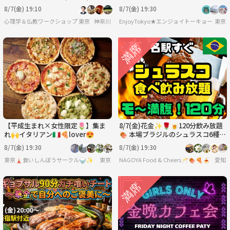
に成功するルール」ワークショップ
際交流。男性〆切【あと3名】
8/7(金) 19:10
8/7(金) 19:30
心理学＆仏教ワークショップ 東京
神奈川
EnjoyTokyo★エンジョイトーキョー
東京
【平成生まれ×女性限定🌷】集ま
8/7(金)花金✨🌹🍺120分飲み放題
れ🙌イタリアン🇮🇹🍕lover😍
🍖 本場ブラジルのシュラスコ6種＋
ビュッフェ食べ放題＆ブラジルプリ
8/7(金) 19:30
8/7(金) 19:30
ン付🍮
東京🗼食いしんぼうサークル🍚✨
東京
NAGOYA Food & Cheers🥂🍖🍕🍝
愛知