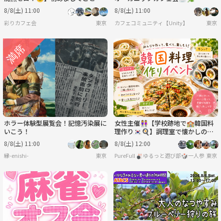
るっと楽しむカフェ会✨
8/8(土) 11:00
8/8(土) 11:00
彩りカフェ会
東京
カフェコミュニティ【Unity】
東京
ホラー体験型展覧会！記憶汚染展に
女性主催👭【学校跡地で🏫韓国料
いこう！
理作り🇰🇷🍳】調理室で懐かしの学
生気分🏫.*
8/8(土) 11:00
8/8(土) 12:00
縁-enishi-
東京
PureFull 🎳ゆるっと遊び部🎲一人参加
東京