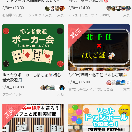
「アドラー流:人間関係が苦しくな
向け】 ダーツ交流会🎯
る人・満たされる人の行動パター
8/8(土) 13:30
8/8(土) 14:00
ン」ワークショップ-東京
心理学＆仏教ワークショップ 東京
東京
カフェコミュニティ【Unity】
東京
ゆったりポーカーしましょ🃏初心
8／8㈯15時〜北千住ではしご酒🍻
者大歓迎🎵
8/8(土) 15:00
8/8(土) 14:00
東京(北千住メイン)ではしご酒
東京
プライベット
大阪