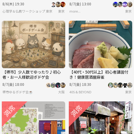
への対処法」ワークショップ-東京
ームパーティーという名のランチ会
8/6(木) 19:30
8/7(金) 13:00
😋🍴🎉
心理学＆仏教ワークショップ 東京
東京
more...
東京
【堺市】少人数でゆったり♪初心
【40代・50代以上】初心者講習付
者・お一人様歓迎ボドゲ会
き！健康居酒屋麻雀
8/7(金) 18:00
8/7(金) 18:30
堺市ゆるボドゲ会☕️
大阪
40S & BEYOND
東京