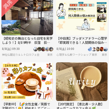
【昭和史の舞台となった旧宅を見学
【中目黒】ブッダ×アドラー心理学
しよう！】8/8 9時半 荻窪 荻外
「即実践できる！人間関係の悩み解
荘 【常連の方参加費還元】
決法」ワークショップ-東京
8/8(土) 09:30
8/8(土) 10:00
神社仏閣巡り＆レトロカフェ会
東京
心理学＆仏教ワークショップ 東京
東京
【早割中】【🌈女性主催／笑顔で
【20代限定】【恵比寿・少人数】
沈黙ゼロ！😊】初めましてごとま
オーガニックカフェ会☕️🌿