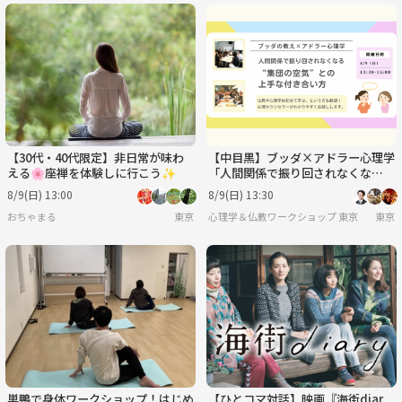
【30代・40代限定】非日常が味わ
【中目黒】ブッダ×アドラー心理学
える🌸座禅を体験しに行こう✨
「人間関係で振り回されなくな
る、“集団の空気”との上手な付き
8/9(日) 13:00
8/9(日) 13:30
合い方」ワークショップ-東京
おちゃまる
東京
心理学＆仏教ワークショップ 東京
東京
巣鴨で身体ワークショップ！はじめ
【ひとコマ対話】映画『海街diar