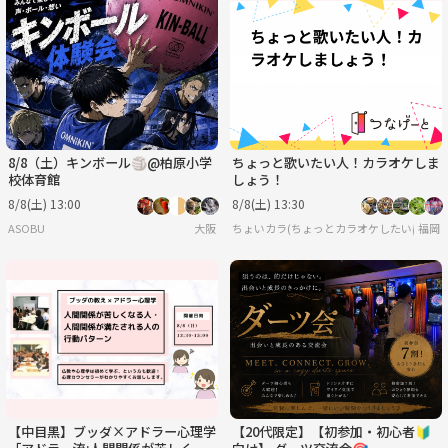
8/8（土）キンボール🏐@柏原小学
ちょっと歌いたい人！カラオケしま
校体育館
しょう！
8/8(土) 13:00
8/8(土) 13:30
ASOBU
大阪
ちょいカラ(ちょっとカラオケしたい🙋)
福岡
【中目黒】ブッダ×アドラー心理学
【20代限定】【初参加・初心者🔰