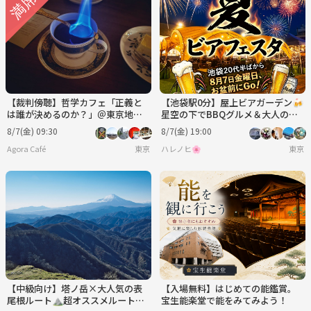
【裁判傍聴】哲学カフェ「正義と
【池袋駅0分】屋上ビアガーデン🍻
は誰が決めるのか？」＠東京地方
星空の下でBBQグルメ＆大人の遊
裁判所
びでワイワイ楽しもう！【20代後
8/7(金) 09:30
8/7(金) 19:00
半〜50代前半】
Agora Café
東京
ハレノヒ🌸
東京
【中級向け】塔ノ岳×大人気の表
【入場無料】はじめての能鑑賞。
尾根ルート⛰️超オススメルート✨
宝生能楽堂で能をみてみよう！