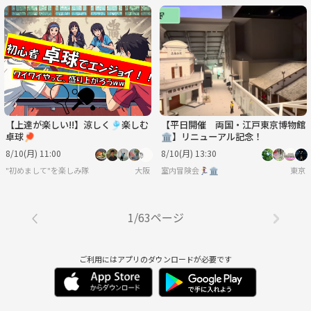
【上達が楽しい!!】涼しく🎐楽しむ
【平日開催 両国・江戸東京博物館
卓球🏓
🏛️】リニューアル記念！
8/10(月) 11:00
8/10(月) 13:30
"初めまして"を楽しみ隊
大阪
室内冒険会🏃‍♀️🏛
東京
1/63ページ
ご利用にはアプリのダウンロードが必要です