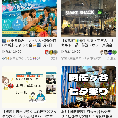
🌃🍻ゆる飲み！キッサカバPRONT
【有楽町🔰👽】幽霊・宇宙人・オ
Oで乾杯しようの会🍻🌃 8月7日
カルト・都市伝説・ホラー交流会
(金)19時〜
☕️途中参加可♪
8/7(金) 19:00
8/7(金) 19:00
🎶🧑‍🤝‍🧑友達を作ろうの会👭🎶
愛知
宇宙人幽霊オカルト都市伝説ホラー交流会
東京
【横浜】日常で役立つ心理学×ブッ
8/7【国際交流】阿佐ヶ谷七夕祭
ダの教え「与える人(ギバー)が本当
り：圧巻の七夕飾り！今回は相当国