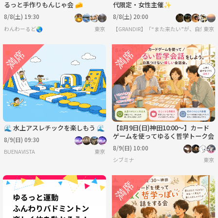
るっと手作りもんじゃ会 🧀
代限定・女性主催✨
8/8(土) 19:30
8/8(土) 20:00
わんわーるど🌏
東京
【GRANDIR】「“また来たい”が、自然と
東京
🌊 水上アスレチックを楽しもう 🌊
【8月9日(日)神田10:00～】カード
ゲームを使ってゆるく哲学トーク会
8/9(日) 09:30
8/9(日) 10:00
BUENAVISTA
東京
シブミナ
東京