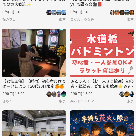
ての方大歓迎✨
y』で語る会🎥📕
8/9(日) 14:00
8/9(日) 14:00
軸カフェ
東京
こぢんまりな会
東京
【女性主催】【新宿】初心者だけで
あと５人！【お一人さま歓迎】初心
ダーツしよう！20代30代限定🍊🍊
者・経験者、どちらも歓迎⭐︎ 8/9
（日）16時〜 水道橋でバドミン
8/9(日) 16:00
8/9(日) 16:00
トン⭐︎
きゅん
東京
楽バドミントン
東京