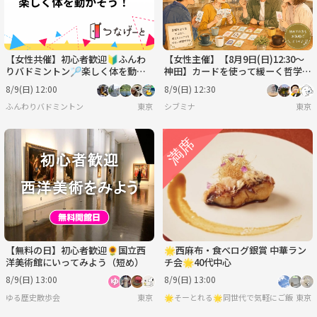
【女性共催】初心者歓迎🔰ふんわ
【女性主催】【8月9日(日)12:30～
りバドミントン🏸楽しく体を動か
神田】カードを使って緩ーく哲学っ
そう！
ぽい事を話す会
8/9(日) 12:00
8/9(日) 12:30
ふんわりバドミントン
東京
シブミナ
東京
【無料の日】初心者歓迎🌻国立西
🌟西麻布・食べログ銀賞 中華ラン
洋美術館にいってみよう（短め）
チ会🌟40代中心
8/9(日) 13:00
8/9(日) 13:00
ゆる歴史散歩会
東京
🌟そーとれる🌟同世代で気軽にご飯会
東京