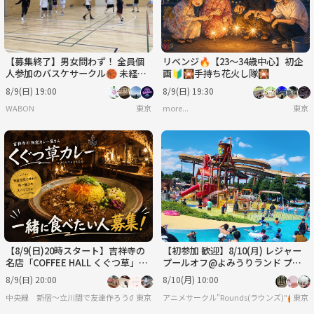
【募集終了】男女問わず！ 全員個
リベンジ🔥【23～34歳中心】初企
人参加のバスケサークル🏀 未経
画🔰🎇手持ち花火し隊🎇
験、女性大歓迎◎エンジョイレベ
8/9(日) 19:00
8/9(日) 19:30
ル！
WABON
東京
more...
東京
【8/9(日)20時スタート】吉祥寺の
【初参加 歓迎】8/10(月) レジャー
名店「COFFEE HALL くぐつ草」
プールオフ@よみうりランド プー
で、一緒にカレーを食べませんか？
ルWAI ☀️
8/9(日) 20:00
8/10(月) 10:00
🍛
中央線 新宿〜立川間で友達作ろうの会
東京
アニメサークル"Rounds(ラウンズ)"🙆
東京