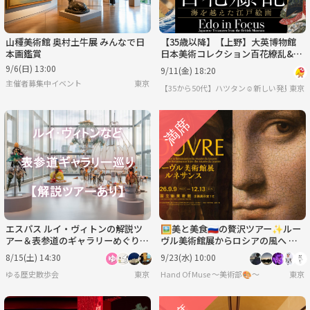
山種美術館 奥村土牛展 みんなで日
【35歳以降】【上野】大英博物館
本画鑑賞
日本美術コレクション百花繚乱&セ
ンベロ【女性主催】
9/6(日) 13:00
9/11(金) 18:20
主催者募集中イベント
東京
【35から50代】ハツタン☺️新しい発見探索
東京
エスパス ルイ・ヴィトンの解説ツ
🖼️美と美食🇷🇺の贅沢ツアー✨ルー
アー＆表参道のギャラリーめぐり
ヴル美術館展からロシアの風へ 🎨
（初心者歓迎）
🍲@六本木
8/15(土) 14:30
9/23(水) 10:00
ゆる歴史散歩会
東京
Hand Of Muse 〜美術部🎨〜
東京