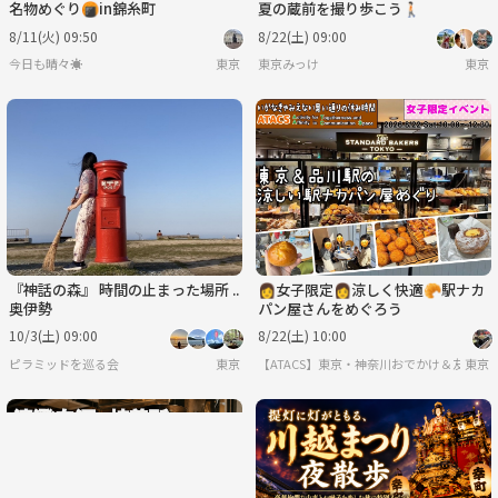
名物めぐり🍘in錦糸町
夏の蔵前を撮り歩こう🚶🏻
8/11(火) 09:50
8/22(土) 09:00
今日も晴々☀️
東京
東京みっけ
東京
『神話の森』 時間の止まった場所 ..
👩女子限定👩涼しく快適🥐駅ナカ
奥伊勢
パン屋さんをめぐろう
10/3(土) 09:00
8/22(土) 10:00
ピラミッドを巡る会
東京
【ATACS】東京・神奈川おでかけ＆友達づく
東京