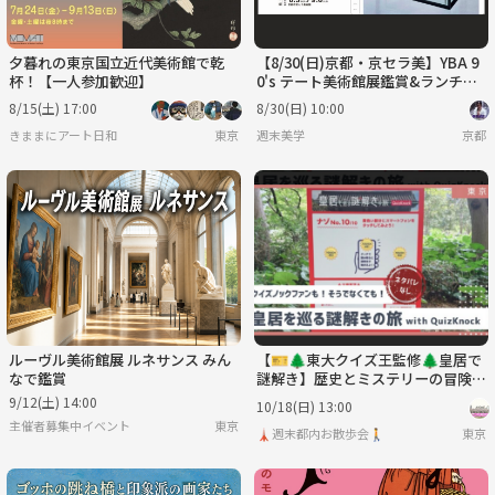
夕暮れの東京国立近代美術館で乾
【8/30(日)京都・京セラ美】YBA 9
杯！【一人参加歓迎】
0's テート美術館展鑑賞&ランチ会
🖼️
8/15(土) 17:00
8/30(日) 10:00
きままにアート日和
東京
週末美学
京都
ルーヴル美術館展 ルネサンス みん
【🎫🌲東大クイズ王監修🌲皇居で
なで鑑賞
謎解き】歴史とミステリーの冒険に
出かけよう！
9/12(土) 14:00
10/18(日) 13:00
主催者募集中イベント
東京
🗼週末都内お散歩会🚶
東京