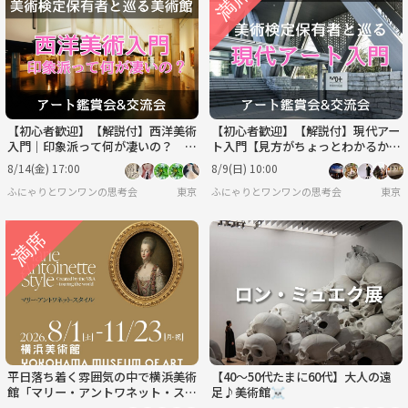
月
火
水
木
金
土
8/31
9/1
9/2
9/3
9/4
9/5
【初心者歓迎】【解説付】西洋美術
【初心者歓迎】【解説付】現代アー
入門｜印象派って何が凄いの？ 見
ト入門【見方がちょっとわかるか
方＆楽しみ方/ 美術検定保有者と巡
も？】/ 美術検定保有者と巡る＠東
8/14(金) 17:00
8/9(日) 10:00
る＠国立西洋美術館
京都現代美術館
ふにゃりとワンワンの思考会
東京
ふにゃりとワンワンの思考会
東京
平日落ち着く雰囲気の中で横浜美術
【40〜50代たまに60代】大人の遠
館「マリー・アントワネット・スタ
足♪美術館☠️
イル」展鑑賞＆ランチ会🍽️美術仲