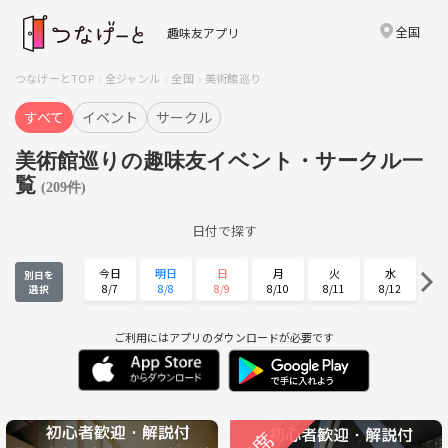
全国
趣味友アプリ
つなげーとTOP
全ジャンル
全国
美術館巡り
すべて
イベント
サークル
美術館巡りの趣味友イベント・サークル一
覧
(209件)
日付で探す
今日
明日
日
月
火
水
別日を
8/7
8/8
8/9
8/10
8/11
8/12
選択
木
金
土
日
月
火
8/13
8/14
8/15
8/16
8/17
8/18
ご利用にはアプリのダウンロードが必要です
水
木
金
土
日
月
8/19
8/20
8/21
8/22
8/23
8/24
火
水
木
金
土
日
8/25
8/26
8/27
8/28
8/29
8/30