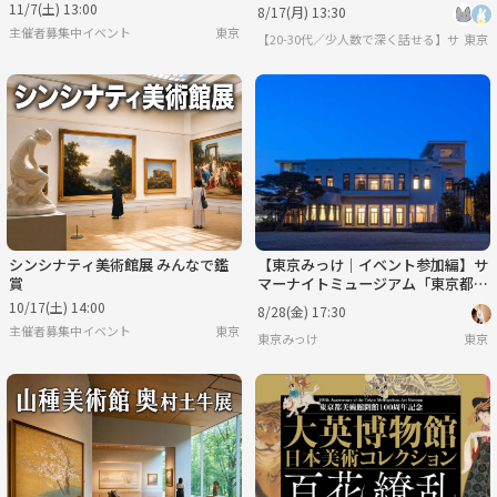
ル・スミス」
11/7(土) 13:00
8/17(月) 13:30
主催者募集中イベント
東京
【20-30代／少人数で深く話せる】サーク
東京
シンシナティ美術館展 みんなで鑑
【東京みっけ｜イベント参加編】サ
賞
マーナイトミュージアム「東京都庭
園美術館」に行こう！
10/17(土) 14:00
8/28(金) 17:30
主催者募集中イベント
東京
東京みっけ
東京