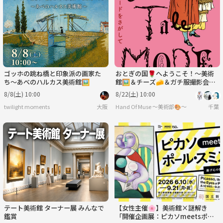
ゴッホの跳ね橋と印象派の画家た
おとぎの国🌹へようこそ！〜美術
ち〜あべのハルカス美術館🖼
館🖼️＆チーズ🧀＆ガチ服撮影会
👗〜
8/8(土) 10:00
8/22(土) 10:00
twilight moments
大阪
Hand Of Muse 〜美術部🎨〜
千葉
テート美術館 ターナー展 みんなで
【女性主催🌸】美術館×謎解き
鑑賞
「開催企画展：ピカソmeetsポー