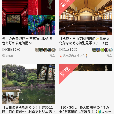
怪・金魚美術館 ～不気味に映える
【池袋・自由学園明日館✨重要文
音と灯の限定時間～
化財をめぐる特別見学ツアー！建築
好き歓迎／
8/9(日) 16:00
8/8(土) 10:30
縁-enishi-
東京
🗼週末都内お散歩会🚶
東京
【目白の名所を巡ろう！】8/30 11
【20・30代】藝大式 美術の "ミカ
時 目白庭園～中村彝アトリエ記念
タ"を藝祭前に学ぼう！（🔰つなげ