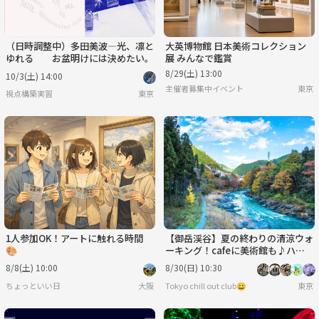
（日時調整中）多田美波―光、凛と
大英博物館 日本美術コレクション
ゆれる お盆明けには決めたい。
展 みんなで鑑賞
8/29(土) 13:00
10/3(土) 14:00
主催者募集中イベント
東京
視点構築実習
東京
1人参加OK！アートに触れる時間
【御岳渓谷】夏の終わりの清涼ウォ
🎨
ーキング！cafeに美術館も♪ハイ
キング初心者オススメ🔰
8/8(土) 10:00
8/30(日) 10:30
ちょっといい日
大阪
Tokyo chill out club😀
東京