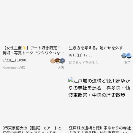
【女性主催✨】アート好き限定！
生き方を考える。足かせを外す..
美術・写真トークでワクワクつなが
8/16(日) 12:00
るゆるカフェ会🎨
8/22(土) 10:00
ピラミッドを巡る会
東京
Harenowaの庭
大阪
9/5東京藝大の【藝祭】でアートと
江戸城の遺構と徳川家ゆかりの寺社
狂気の世界にどっぷりハマろう
を巡る｜喜多院・仙波東照宮・中院