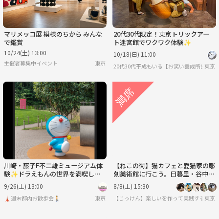
マリメッコ展 模様のちから みんな
20代30代限定！東京トリックアー
で鑑賞
ト迷宮館でワクワク体験✨
10/24(土) 13:00
10/18(日) 11:00
主催者募集中イベント
東京
20代30代平成もいる【お笑い養成所出身】
東京
川崎・藤子F不二雄ミュージアム体
【ねこの街】猫カフェと愛猫家の彫
験✨ドラえもんの世界を満喫しよ
刻美術館に行こう。日暮里・谷中ぎ
う！
んざ商店街を散策〈8月8日(土)15:3
9/26(土) 13:00
8/8(土) 15:30
0〉
🗼週末都内お散歩会🚶
東京
【じっけん】楽しいを作って実践する研究
東京