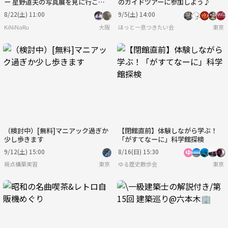
ー 星野道夫の写真展を見に行こ
のガイドツアーに参加しよう♪
う。
8/22(土) 11:00
9/5(土) 14:00
KiNiNaRu
大阪
ほっと一息つきたい会
東京
（検討中）[無料]マニアック過ぎか
【閉館直前】体験しながら学ぶ！
少し歩きます
「がすてなーに」科学館探検
9/12(土) 15:00
8/16(日) 15:30
視点構築実習
東京
ゆる歴史散歩会
東京