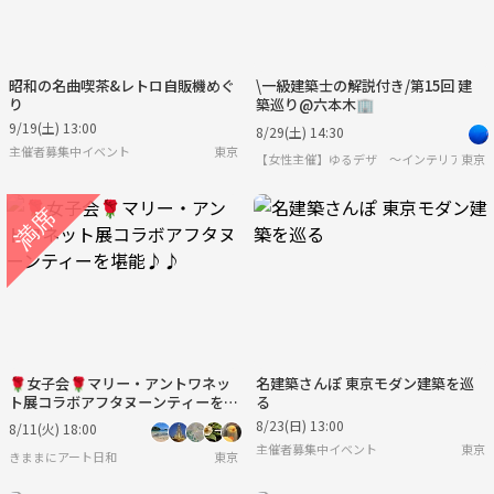
昭和の名曲喫茶&レトロ自販機めぐ
\一級建築士の解説付き/第15回 建
り
築巡り@六本木🏢
9/19(土) 13:00
8/29(土) 14:30
主催者募集中イベント
東京
【女性主催】ゆるデザ 〜インテリア・建
東京
🌹女子会🌹マリー・アントワネッ
名建築さんぽ 東京モダン建築を巡
ト展コラボアフタヌーンティーを堪
る
能♪♪
8/23(日) 13:00
8/11(火) 18:00
主催者募集中イベント
東京
きままにアート日和
東京