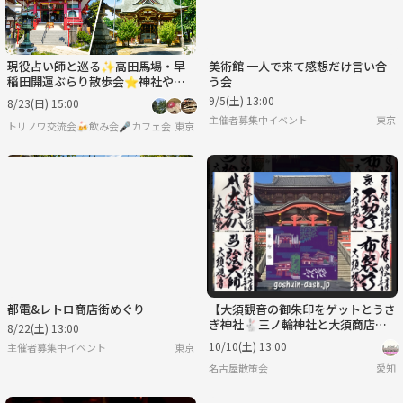
現役占い師と巡る✨高田馬場・早
美術館 一人で来て感想だけ言い合
稲田開運ぶらり散歩会⭐神社や街
う会
中を散策でゆったり休日✨初参加
9/5(土) 13:00
8/23(日) 15:00
歓迎⭐女性参加大歓迎
主催者募集中イベント
東京
トリノワ交流会🍻飲み会🎤カフェ会☕️カラオケ会☕️など👨‍👩‍👧🐦
東京
都電&レトロ商店街めぐり
【大須観音の御朱印をゲットとうさ
ぎ神社🐇三ノ輪神社と大須商店街
8/22(土) 13:00
食べ歩き🍡
10/10(土) 13:00
主催者募集中イベント
東京
名古屋散策会
愛知