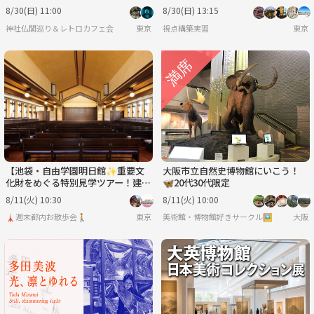
館～目白聖公会【常連参加費還元】
ーと歴少ない方用に増枠 ）
8/30(日) 11:00
8/30(日) 13:15
神社仏閣巡り＆レトロカフェ会
東京
視点構築実習
東京
【池袋・自由学園明日館✨重要文
大阪市立自然史博物館にいこう！
化財をめぐる特別見学ツアー！建築
🦋20代30代限定
好き歓迎／
8/11(火) 10:30
8/11(火) 10:00
🗼週末都内お散歩会🚶
東京
美術館・博物館好きサークル🖼️
大阪