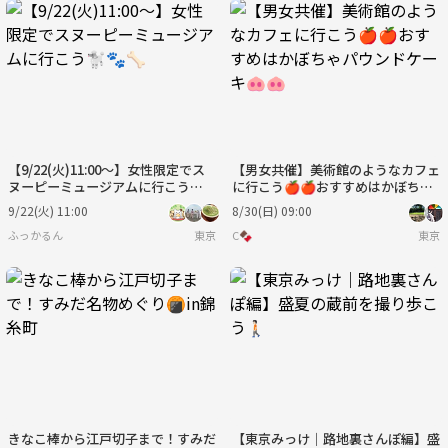
【9/22(火)11:00〜】女性限定でス
【男女共催】美術館のようなカフェ
ヌーピーミュージアムに行こう🐩
に行こう🍎🍎おすすめはかぼちゃ
🐾🦴
パウンドケーキ🐽🐽
9/22(火) 11:00
8/30(日) 09:00
ふっかるん
東京
C🍫
東京
きなこ棒から江戸切子まで！すみだ
【東京みっけ｜路地裏さんぽ編】盛