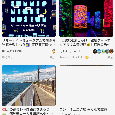
サマーナイトミュージアムで夜の博
【浴衣DEお出かけ・銀座アートア
物館を楽しもう🌠 (江戸東京博物館
クアリウム美術館🐠】幻想金魚の
編)
水中アート鑑賞｜初参加歓迎＆写真
8/14(金) 19:00
8/16(日) 14:30
好き集まれ✨
ゆるりら
東京
Tokyo chill out club😀
東京
⭕️幻の都会レトロ路線を巡ろう
ロン・ミュエク展 みんなで鑑賞
🚃 鶴見線ローカル線旅へタイム
8/29(土) 14:00