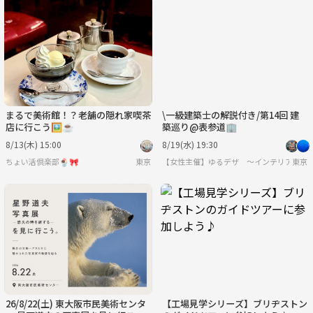
まるで美術館！？老舗の隠れ家喫茶
\一級建築士の解説付き/第14回 建
店に行こう🖼☕️
築巡り@表参道🏢
8/13(木) 15:00
8/19(水) 19:30
ちょい活倶楽部🍨🎀
東京
【女性主催】ゆるデザ 〜インテリア・建
東京
26/8/22(土) 東大阪市民美術センタ
【工場見学シリーズ】ブリヂストン