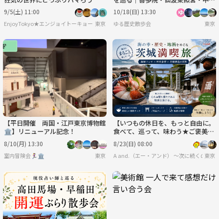
の歴史散歩
9/5(土) 11:00
10/18(日) 13:30
EnjoyTokyo★エンジョイトーキョー 〜気持ちだけでも国際派〜
東京
ゆる歴史散歩会
東京
【平日開催 両国・江戸東京博物館
【いつもの休日を、もっと自由に。
🏛️】リニューアル記念！
食べて、巡って、味わう★ご褒美ド
ライブツアー🚘️】
8/10(月) 13:30
8/23(日) 08:00
室内冒険会🏃‍♀️🏛
東京
A and.（エー・アンド） 〜次に続くのは
東京