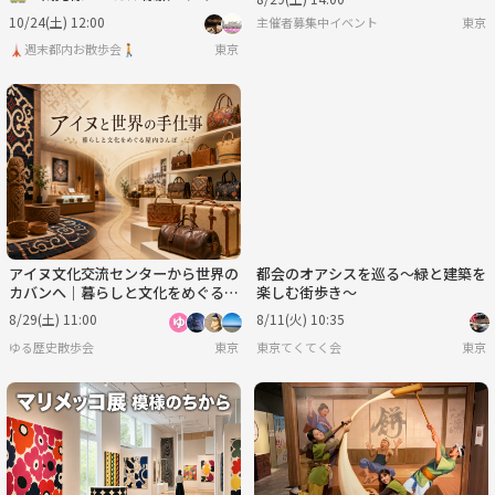
トリップ
10/24(土) 12:00
主催者募集中イベント
東京
🗼週末都内お散歩会🚶
東京
アイヌ文化交流センターから世界の
都会のオアシスを巡る～緑と建築を
カバンへ｜暮らしと文化をめぐる浅
楽しむ街歩き～
草ものづくり散歩
8/29(土) 11:00
8/11(火) 10:35
ゆる歴史散歩会
東京
東京てくてく会
東京