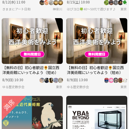
8/12(水) 11:00
8/15(土) 10:00
間と
きままにアート日和
神奈川
はぴヨロ🍀40〜50代で遊びます♪
東京
【無料の日】初心者歓迎🌻国立西
【無料の日】初心者歓迎🌻国立西
洋美術館にいってみよう（短め）
洋美術館にいってみよう（短め）
8/9(日) 10:30
8/9(日) 13:00
ゆる歴史散歩会
東京
ゆる歴史散歩会
東京