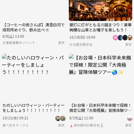
【コーヒーの街さんぽ】清澄白河で
提灯に灯がともる川越まつり！豪華
焙煎所めぐり、飲み比べ☕
絢爛な山車とお囃子を楽しもう！
8/8(土) 13:00
10/18(日) 18:00
主催者募集中イベント
東京
ゆる歴史散歩会
東京
たのしいハロウィーン・パーティー
【お台場・日本科学未来館で探検！
をしましょう！！！！！！！！！
限定公開『大南極展』冒険体験ツア
ー🌏✨
10/21(水) 09:21
8/29(土) 11:00
食べ歩きサークル
東京
🗼週末都内お散歩会🚶
東京