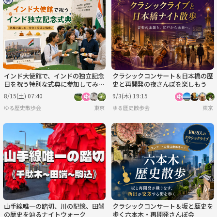
インド大使館で、インドの独立記念
クラシックコンサート＆日本橋の歴
日を祝う特別な式典に参加してみま
史と再開発の夜さんぽを楽しもう
せんか？
8/15(土) 07:40
9/3(木) 19:15
ゆる歴史散歩会
東京
ゆる歴史散歩会
東京
山手線唯一の踏切、川の記憶、田端
クラシックコンサート＆坂と歴史を
の歴史を辿るナイトウォーク
歩く六本木・再開発さんぽ会