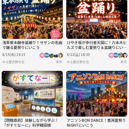
浅草東本願寺盆踊り！サザンの名曲
けやき坂が歩行者天国に！六本木ヒ
で踊る夏祭りにいこう
ルズで楽しむ夏祭り＆盆踊りにいこ
う
8/19(水) 19:15
8/22(土) 18:30
ゆる歴史散歩会
東京
ゆる歴史散歩会
東京
【閉館直前】体験しながら学ぶ！
アニソンBON DANCE！豊洲夏祭り
「がすてなーに」科学館探検
NIGHTにいこう