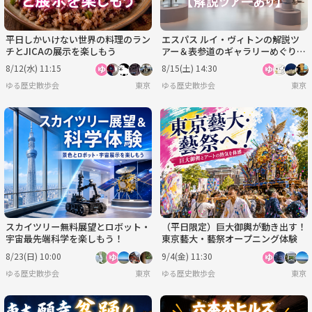
平日しかいけない世界の料理のラン
エスパス ルイ・ヴィトンの解説ツ
チとJICAの展示を楽しもう
アー＆表参道のギャラリーめぐり
（初心者歓迎）
8/12(水) 11:15
8/15(土) 14:30
ゆる歴史散歩会
東京
ゆる歴史散歩会
東京
スカイツリー無料展望とロボット・
（平日限定）巨大御輿が動き出す！
宇宙最先端科学を楽しもう！
東京藝大・藝祭オープニング体験
8/23(日) 10:00
9/4(金) 11:30
ゆる歴史散歩会
東京
ゆる歴史散歩会
東京