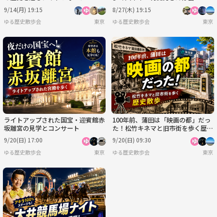
9/14(月) 19:15
8/27(木) 19:15
ゆる歴史散歩会
東京
ゆる歴史散歩会
東京
ライトアップされた国宝・迎賓館赤
100年前、蒲田は「映画の都」だっ
坂離宮の見学とコンサート
た！松竹キネマと旧市街を歩く歴史
散歩と都内唯一の屋上観覧車
9/20(日) 17:00
9/20(日) 09:30
ゆる歴史散歩会
東京
ゆる歴史散歩会
東京