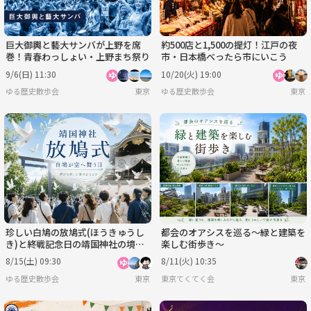
巨大御輿と藝大サンバが上野を席
約500店と1,500の提灯！江戸の夜
巻！青春わっしょい・上野まち祭り
市・日本橋べったら市にいこう
9/6(日) 11:30
10/20(火) 19:00
ゆる歴史散歩会
東京
ゆる歴史散歩会
東京
珍しい白鳩の放鳩式(ほうきゅうし
都会のオアシスを巡る～緑と建築を
き)と終戦記念日の靖国神社の境内
楽しむ街歩き～
散策をしよう！
8/15(土) 09:30
8/11(火) 10:35
ゆる歴史散歩会
東京
東京てくてく会
東京