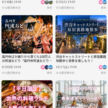
8/14(金) 19:00
8/25(火) 19:00
ゆる歴史散歩会
東京
ゆる歴史散歩会
東京
高円寺ばか踊りから育てた100万人
渋谷キャットストリートと原宿裏路
の阿波おどり「高円寺阿波おどり」
地散歩と夜景を楽しもう！
にいこう！
8/30(日) 18:00
10/17(土) 19:00
ゆる歴史散歩会
東京
ゆる歴史散歩会
東京