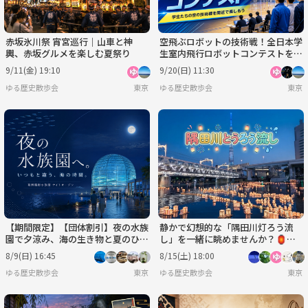
赤坂氷川祭 宵宮巡行｜山車と神
空飛ぶロボットの技術戦！全日本学
輿、赤坂グルメを楽しむ夏祭り
生室内飛行ロボットコンテストを観
戦しよう
9/11(金) 19:10
9/20(日) 11:30
ゆる歴史散歩会
東京
ゆる歴史散歩会
東京
【期間限定】【団体割引】夜の水族
静かで幻想的な「隅田川灯ろう流
園で夕涼み、海の生き物と夏のひん
し」を一緒に眺めませんか？🏮🏮
やり時間を楽しもう🐟✨
🌙
8/9(日) 16:45
8/15(土) 18:00
ゆる歴史散歩会
東京
ゆる歴史散歩会
東京