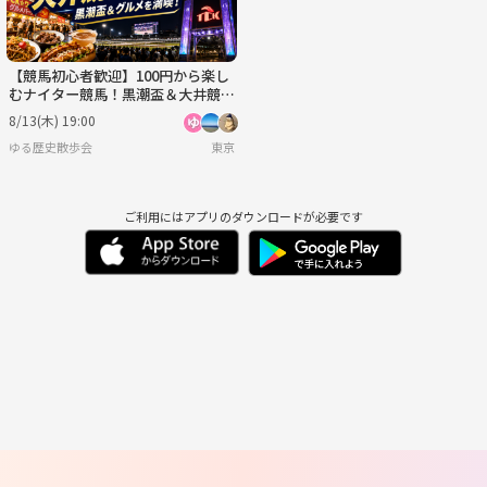
【競馬初心者歓迎】100円から楽し
むナイター競馬！黒潮盃＆大井競馬
場グルメを満喫
8/13(木) 19:00
ゆる歴史散歩会
東京
ご利用にはアプリのダウンロードが必要です