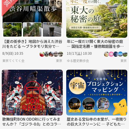
火
水
木
金
土
日
9/1
9/2
9/3
9/4
9/5
9/6
【夏の街歩き】地図から消えた渋谷
年に一度だけ開く東大の秘密の庭
川をたどる ～ブラタモリ気分で歩
― 国指定名勝・懐徳館庭園を歩こ
く暗渠散歩～
う
8/9(日) 10:35
10/17(土) 10:30
東京てくてく会
東京
ゆる歴史散歩会
東京
歌舞伎町BON ODORIに行ってみま
歴史ある宝仙寺の本堂が、一夜限り
せんか？「ゴジラ-0.0」とのコラボ
の巨大スクリーンに ― 子どもたち
のようです
が創るプロジェクションマッピング