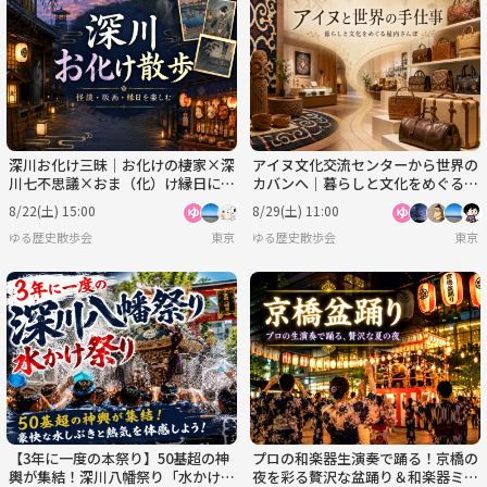
深川お化け三昧｜お化けの棲家×深
アイヌ文化交流センターから世界の
川七不思議×おま（化）け縁日にい
カバンへ｜暮らしと文化をめぐる浅
こう
草ものづくり散歩
8/22(土) 15:00
8/29(土) 11:00
ゆる歴史散歩会
東京
ゆる歴史散歩会
東京
【3年に一度の本祭り】50基超の神
プロの和楽器生演奏で踊る！京橋の
輿が集結！深川八幡祭り「水かけ祭
夜を彩る贅沢な盆踊り＆和楽器ミニ