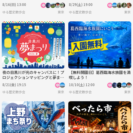
り」を見に行こう
ライブにいこう！
8/16(日) 13:00
8/29(土) 19:00
ゆる歴史散歩会
東京
ゆる歴史散歩会
東京
夜の目黒川が光のキャンバスに！プ
【無料開園日】葛西臨海水族園を満
ロジェクションマッピングと夢まつ
喫しよう！
りを楽しむショートイベント
8/21(金) 19:15
10/10(土) 12:00
ゆる歴史散歩会
東京
ゆる歴史散歩会
東京