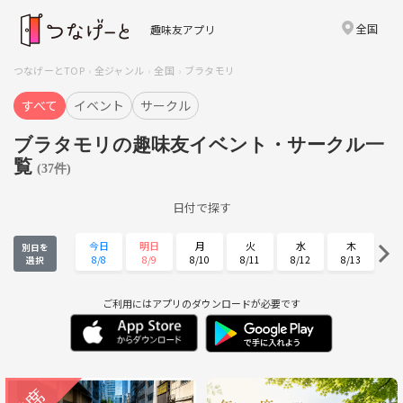
全国
趣味友アプリ
つなげーとTOP
全ジャンル
全国
ブラタモリ
すべて
イベント
サークル
ブラタモリの趣味友イベント・サークル一
覧
(37件)
日付で探す
今日
明日
月
火
水
木
別日を
8/8
8/9
8/10
8/11
8/12
8/13
選択
金
土
日
月
火
水
8/14
8/15
8/16
8/17
8/18
8/19
ご利用にはアプリのダウンロードが必要です
木
金
土
日
月
火
8/20
8/21
8/22
8/23
8/24
8/25
水
木
金
土
日
月
8/26
8/27
8/28
8/29
8/30
8/31