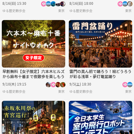
8/16(日) 15:30
8/16(日) 18:00
ゆる歴史散歩会
東京
ゆる歴史散歩会
東京
早割無料【女子限定】六本木ヒルズ
雷門の真ん前で踊ろう！絵どうろう
から麻布十番まで夜散歩を楽しもう
が彩る浅草・夢灯篭盆踊り
9/10(木) 19:15
9/5(土) 18:30
ゆる歴史散歩会
東京
ゆる歴史散歩会
東京