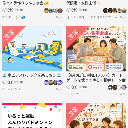
るっと手作りもんじゃ会 🧀
代限定・女性主催✨
8/8(土) 19:30
8/8(土) 20:00
わんわーるど🌏
東京
【GRANDIR】「“また来たい”が、自然と
東京
🌊 水上アスレチックを楽しもう 🌊
【8月9日(日)神田10:00～】カード
ゲームを使ってゆるく哲学トーク会
8/9(日) 09:30
8/9(日) 10:00
BUENAVISTA
東京
シブミナ
東京