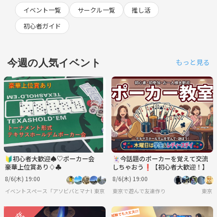
イベント一覧
サークル一覧
推し活
初心者ガイド
今週の人気イベント
もっと見る
🔰初心者大歓迎♠♡ポーカー会
🃏今話題のポーカーを覚えて交流
豪華上位賞あり♢♣
しちゃおう❗️【初心者大歓迎！】
8/6(木) 19:00
8/6(木) 19:00
イベントスペース「アソビバとマナビバ」
東京
東京で遊んで友達作り
東京