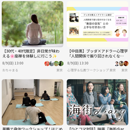
【30代・40代限定】非日常が味わ
【中目黒】ブッダ×アドラー心理学
える🌸座禅を体験しに行こう✨
「人間関係で振り回されなくな
る、“集団の空気”との上手な付き
8/9(日) 13:00
8/9(日) 13:30
合い方」ワークショップ-東京
おちゃまる
東京
心理学＆仏教ワークショップ 東京
東京
巣鴨で身体ワークショップ！はじめ
【ひとコマ対話】映画『海街diar