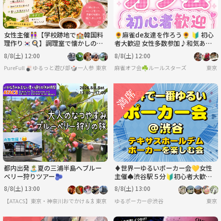
女性主催👭【学校跡地で🏫韓国料
🌻麻雀de友達を作ろう🌻 🔰 初心
理作り🇰🇷🍳】調理室で懐かしの学
者大歓迎 女性多数参加♪和気あい
生気分🏫.*
あい麻雀オフ会！
8/8(土) 12:00
8/8(土) 12:00
PureFull 🎳ゆるっと遊び部🎲一人参加でも気軽に気楽に🐥
東京
麻雀オフ会☘️ルールスターズ
東京
都内出発🏝️夏の三浦半島へブルー
♦️世界一ゆるいポーカー会💛女性
ベリー狩りツアー🫐
主催♠️渋谷駅５分🔰初心者大歓迎
♣
8/8(土) 13:00
8/8(土) 13:00
【ATACS】東京・神奈川おでかけ＆友達づくり｜20代30代中心
東京
ゆるポーカー＠渋谷
東京