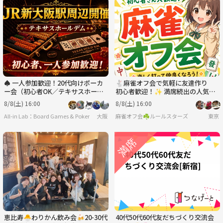
♠️ 一人参加歓迎！20代向けポーカ
🐇麻雀オフ会で気軽に友達作り
ー会（初心者OK／テキサスホール
初心者歓迎！✨ 満席続出の人気イ
デム）＠新大阪♠️
ベント！
8/8(土) 16:00
8/8(土) 16:00
All-in Lab：Board Games & Poker
大阪
麻雀オフ会☘️ルールスターズ
東京
恵比寿🐣わりかん飲み会🍻20-30代
40代50代60代友だちづくり交流会