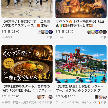
【募集終了】男女問わず！ 全員個
リベンジ🔥【23～34歳中心】初企
人参加のバスケサークル🏀 未経
画🔰🎇手持ち花火し隊🎇
験、女性大歓迎◎エンジョイレベ
8/9(日) 19:00
8/9(日) 19:30
ル！
WABON
東京
more...
東京
【8/9(日)20時スタート】吉祥寺の
【初参加 歓迎】8/10(月) レジャー
名店「COFFEE HALL くぐつ草」
プールオフ@よみうりランド プー
で、一緒にカレーを食べませんか？
ルWAI ☀️
8/9(日) 20:00
8/10(月) 10:00
🍛
中央線 新宿〜立川間で友達作ろうの会
東京
アニメサークル"Rounds(ラウンズ)"🙆
東京