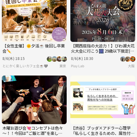
日
月
火
水
木
金
8/30
8/31
9/1
9/2
9/3
9/4
【女性主催】🌞夕活☕ 後回し卒業
【関西屈指の大迫力！】びわ湖大花
会✏️
火大会に行こう🎆 29歳以下限定(一
部除く)
8/6(木) 18:15
8/6(木) 18:30
とにかく楽しいカフェ会☕️🩶
東京
Play Lab
大阪
木曜お遊び会💘コンセプトは色々
【渋谷】ブッダ×アドラー心理学
～！！今回は"ご飯と酒"を楽しむ
「私らしく生きるための、属性付与