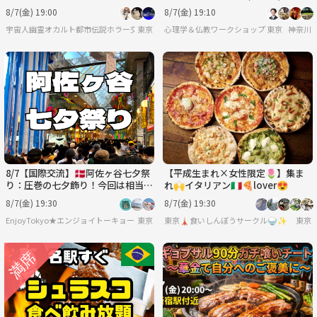
☕️途中参加可♪
に成功するルール」ワークショップ
8/7(金) 19:00
8/7(金) 19:10
宇宙人幽霊オカルト都市伝説ホラー交流会
東京
心理学＆仏教ワークショップ 東京
神奈川
8/7【国際交流】🇩🇰阿佐ヶ谷七夕祭
【平成生まれ×女性限定🌷】集ま
り：圧巻の七夕飾り！今回は相当国
れ🙌イタリアン🇮🇹🍕lover😍
際交流。【あと3名】
8/7(金) 19:30
8/7(金) 19:30
EnjoyTokyo★エンジョイトーキョー 〜気持ちだけでも国際派〜
東京
東京🗼食いしんぼうサークル🍚✨
東京