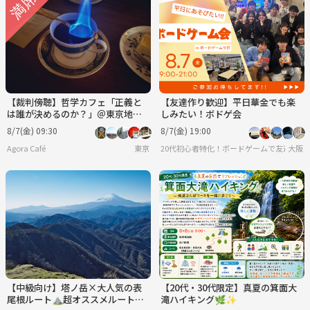
【裁判傍聴】哲学カフェ「正義と
【友達作り歓迎】平日華金でも楽
は誰が決めるのか？」＠東京地方
しみたい！ボドゲ会
裁判所
8/7(金) 09:30
8/7(金) 19:00
Agora Café
東京
20代初心者特化！ボードゲームで友達を作
大阪
【中級向け】塔ノ岳×大人気の表
【20代・30代限定】真夏の箕面大
尾根ルート⛰️超オススメルート✨
滝ハイキング🌿✨