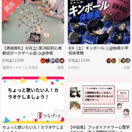
【満員御礼】8/8(土) 第26回初心者
8/8（土）キンボール🏐@柏原小学
歓迎ボードゲーム会🎲@赤坂
校体育館
8/8(土) 13:00
8/8(土) 13:00
福岡ボードゲーム交流会
福岡
ASOBU
大阪
ちょっと歌いたい人！カラオケしま
【中目黒】ブッダ×アドラー心理学