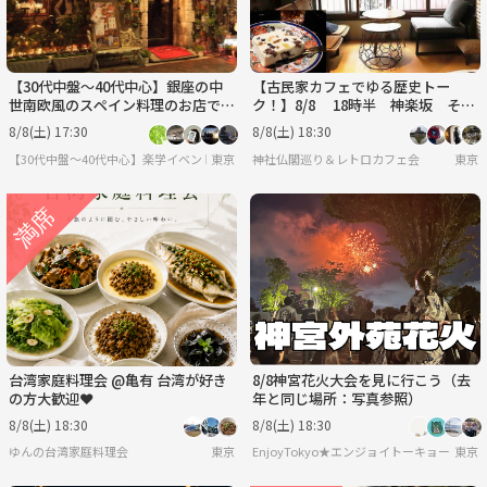
【30代中盤〜40代中心】銀座の中
【古民家カフェでゆる歴史トー
世南欧風のスペイン料理のお店で食
ク！】8/8 18時半 神楽坂 そよ
事会
や江戸端【参加費還元！】
8/8(土) 17:30
8/8(土) 18:30
【30代中盤〜40代中心】楽学イベント・勉強会コミュニティ
東京
神社仏閣巡り＆レトロカフェ会
東京
台湾家庭料理会 @亀有 台湾が好き
8/8神宮花火大会を見に行こう（去
の方大歓迎❤️
年と同じ場所：写真参照）
8/8(土) 18:30
8/8(土) 18:30
ゆんの台湾家庭料理会
東京
EnjoyTokyo★エンジョイトーキョー
東京