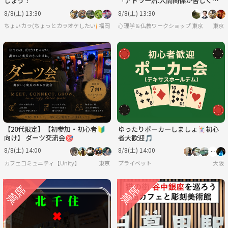
しょう！
「アドラー流:人間関係が苦しくな
る人・満たされる人の行動パター
8/8(土) 13:30
8/8(土) 13:30
ン」ワークショップ-東京
ちょいカラ(ちょっとカラオケしたい🙋)
福岡
心理学＆仏教ワークショップ 東京
東京
【20代限定】【初参加・初心者🔰
ゆったりポーカーしましょ🃏初心
向け】 ダーツ交流会🎯
者大歓迎🎵
8/8(土) 14:00
8/8(土) 14:00
カフェコミュニティ【Unity】
東京
プライベット
大阪