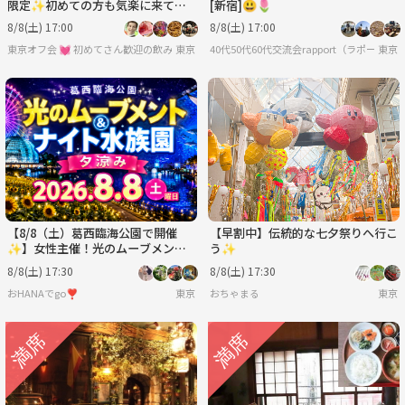
限定✨初めての方も気楽に来てね
[新宿]😃🌷
✨
8/8(土) 17:00
8/8(土) 17:00
東京オフ会 💓 初めてさん歓迎の飲み会です 💓 男女関係なく純粋に友達作りをしよ
東京
40代50代60代交流会rapport（ラポール）[
東京
【8/8（土）葛西臨海公園で開催
【早割中】伝統的な七夕祭りへ行こ
✨】女性主催！光のムーブメント
う✨
＆ナイト水族園体験でリフレッシュ
8/8(土) 17:30
8/8(土) 17:30
夕涼みイベント🌊限定開催
おHANAでgo❣️
東京
おちゃまる
東京