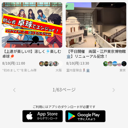
【上達が楽しい!!】涼しく🎐楽しむ
【平日開催 両国・江戸東京博物館
卓球🏓
🏛️】リニューアル記念！
8/10(月) 11:00
8/10(月) 13:30
"初めまして"を楽しみ隊
大阪
室内冒険会🏃‍♀️🏛
東京
1/63ページ
ご利用にはアプリのダウンロードが必要です