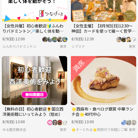
【女性共催】初心者歓迎🔰ふんわ
【女性主催】【8月9日(日)12:30～
りバドミントン🏸楽しく体を動か
神田】カードを使って緩ーく哲学っ
そう！
ぽい事を話す会
8/9(日) 12:00
8/9(日) 12:30
ふんわりバドミントン
東京
シブミナ
東京
【無料の日】初心者歓迎🌻国立西
🌟西麻布・食べログ銀賞 中華ラン
洋美術館にいってみよう（短め）
チ会🌟40代中心
8/9(日) 13:00
8/9(日) 13:00
ゆる歴史散歩会
東京
🌟そーとれる🌟同世代で気軽にご飯会
東京