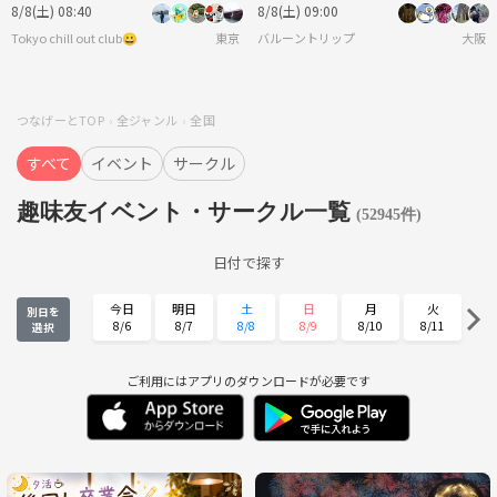
絶景と達成感の登山へ⭐️
8/8(土) 08:40
8/8(土) 09:00
Tokyo chill out club😀
東京
バルーントリップ
大阪
つなげーとTOP
全ジャンル
全国
すべて
イベント
サークル
趣味友イベント・サークル一覧
(52945件)
日付で探す
今日
明日
土
日
月
火
別日を
8/6
8/7
8/8
8/9
8/10
8/11
選択
水
木
金
土
日
月
8/12
8/13
8/14
8/15
8/16
8/17
ご利用にはアプリのダウンロードが必要です
火
水
木
金
土
日
8/18
8/19
8/20
8/21
8/22
8/23
月
火
水
木
金
土
8/24
8/25
8/26
8/27
8/28
8/29