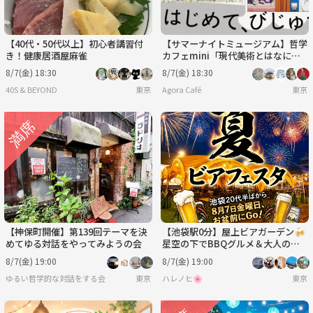
【40代・50代以上】初心者講習付
【サマーナイトミュージアム】哲学
き！健康居酒屋麻雀
カフェmini「現代美術とはなに
か」@東京現代美術館※年齢制限有
8/7(金) 18:30
8/7(金) 18:30
40S & BEYOND
東京
Agora Café
東京
【神保町開催】第139回テーマを決
【池袋駅0分】屋上ビアガーデン🍻
めてゆる対話をやってみようの会
星空の下でBBQグルメ＆大人の遊
びでワイワイ楽しもう！【20代後
8/7(金) 19:00
8/7(金) 19:00
半〜50代前半】
ゆるい哲学的な対話をする会
東京
ハレノヒ🌸
東京