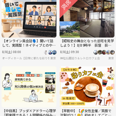
【オンライン英会話🗣️】聞いて話
【昭和史の舞台となった旧宅を見学
して、実践型！ネイティブとのやり
しよう！】8/8 9時半 荻窪 荻外
とりで学ぶ英会話🌿
荘 【常連の方参加費還元】
8/8(土) 08:00
8/8(土) 09:30
オーディネール【日常に新たな彩りを/20代後半〜30代中心(40代少々)の集い】
東京
神社仏閣巡り＆レトロカフェ会
東京
【中目黒】ブッダ×アドラー心理学
【早割中】【🌈女性主催／笑顔で
「即実践できる！人間関係の悩み解
沈黙ゼロ！😊】初めましてごとま