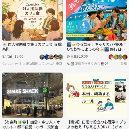
☕ 対人援助職で集うカフェ会 in 錦
🌃🍻ゆる飲み！キッサカバPRONT
糸町
Oで乾杯しようの会🍻🌃 8月7日
(金)19時〜
8/7(金) 19:00
8/7(金) 19:00
Care Link〜対人援助職同士でつながる輪〜
東京
🎶🧑‍🤝‍🧑友達を作ろうの会👭🎶
愛知
【有楽町🔰👽】幽霊・宇宙人・オ
【横浜】日常で役立つ心理学×ブッ
カルト・都市伝説・ホラー交流会
ダの教え「与える人(ギバー)が本当