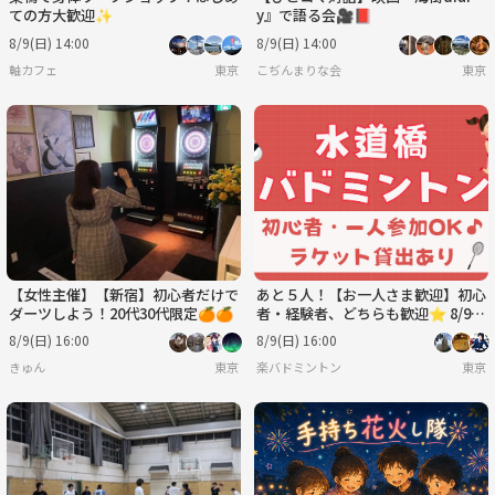
ての方大歓迎✨
y』で語る会🎥📕
8/9(日) 14:00
8/9(日) 14:00
軸カフェ
東京
こぢんまりな会
東京
【女性主催】【新宿】初心者だけで
あと５人！【お一人さま歓迎】初心
ダーツしよう！20代30代限定🍊🍊
者・経験者、どちらも歓迎⭐︎ 8/9
（日）16時〜 水道橋でバドミン
8/9(日) 16:00
8/9(日) 16:00
トン⭐︎
きゅん
東京
楽バドミントン
東京