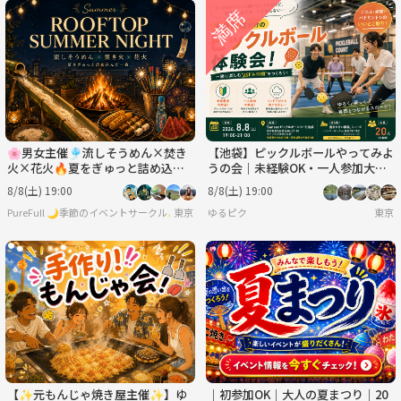
🌸男女主催🎐流しそうめん×焚き
【池袋】ピックルボールやってみよ
火×花火🔥夏をぎゅっと詰め込ん
うの会｜未経験OK・一人参加大歓
だ一夜✨手ぶらOK👌🏻
迎
8/8(土) 19:00
8/8(土) 19:00
PureFull 🌙季節のイベントサークル✨ 特別なイベントを楽しもう🌸
東京
ゆるピク
東京
【✨元もんじゃ焼き屋主催✨】ゆ
｜初参加OK｜大人の夏まつり｜20