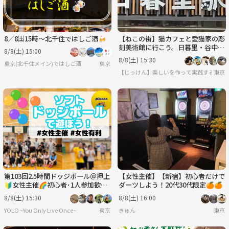
8／8㈯15時〜北千住ではしご酒🍻
【ねこの街】猫カフェと愛猫家の彫
刻美術館に行こう。日暮里・谷中ぎ
8/8(土) 15:00
んざ商店街を散策〈8月8日(土)15:3
8/8(土) 15:30
東京(北千住メイン)ではしご酒
東京
0〉
【じっけん】楽しいを作って実践する研究
東京
第103回2.5時間ドッジボール＠押上
【女性主催】【新宿】初心者だけで
🔰女性主催🌈初心者･1人参加歓迎
ダーツしよう！20代30代限定🍊🍊
│国際交流🉑
8/8(土) 15:30
8/8(土) 16:00
YOLO ~You Only Live Once~
東京
きゅん
東京