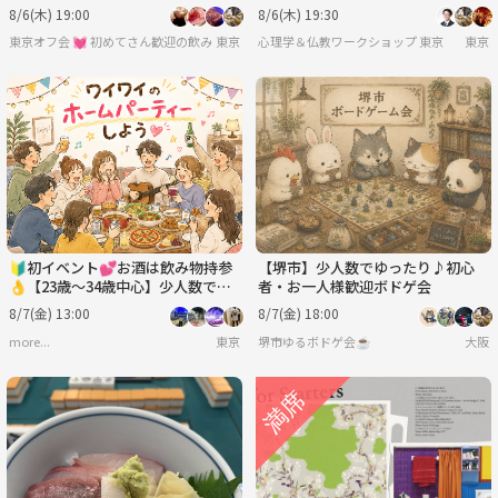
👄大人になっても遊びたい⭐平日
への対処法」ワークショップ-東京
8/6(木) 19:00
8/6(木) 19:30
飲み会♪
東京オフ会 💓 初めてさん歓迎の飲み会です 💓 男女関係なく純粋に友達作りをしよ
東京
心理学＆仏教ワークショップ 東京
東京
🔰初イベント💕お酒は飲み物持参
【堺市】少人数でゆったり♪初心
👌【23歳～34歳中心】少人数でホ
者・お一人様歓迎ボドゲ会
ームパーティーという名のランチ会
8/7(金) 13:00
8/7(金) 18:00
😋🍴🎉
more...
東京
堺市ゆるボドゲ会☕️
大阪