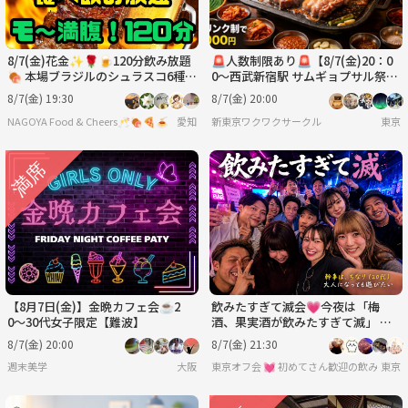
8/7(金)花金✨🌹🍺120分飲み放題
🚨人数制限あり🚨【8/7(金)20：0
🍖 本場ブラジルのシュラスコ6種＋
0〜西武新宿駅 サムギョプサル祭り
ビュッフェ食べ放題＆ブラジルプリ
🥓】90分食べ放題🍖1人参加🙆‍♀️
8/7(金) 19:30
8/7(金) 20:00
ン付🍮
NAGOYA Food & Cheers🥂🍖🍕🍝
愛知
新東京ワクワクサークル
東京
【8月7日(金)】金晩カフェ会☕️2
飲みたすぎて滅会💗今夜は「梅
0〜30代女子限定【難波】
酒、果実酒が飲みたすぎて滅」 🍺
男女年齢地位関係なくフラットに
8/7(金) 20:00
8/7(金) 21:30
💞
週末美学
大阪
東京オフ会 💓 初めてさん歓迎の飲み会
東京