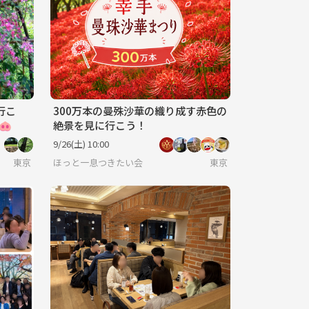
行こ
300万本の曼殊沙華の織り成す赤色の
🐽
絶景を見に行こう！
9/26(土) 10:00
東京
ほっと一息つきたい会
東京