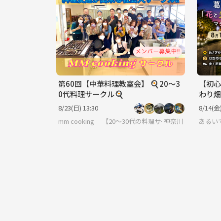
第60回【中華料理教室会】 🍳20〜3
​​【
0代料理サークル🍳
わり畑
ムーブ
8/23(日) 13:30
8/14(金)
mm cooking 【20～30代の料理サークル】
神奈川
​​あ