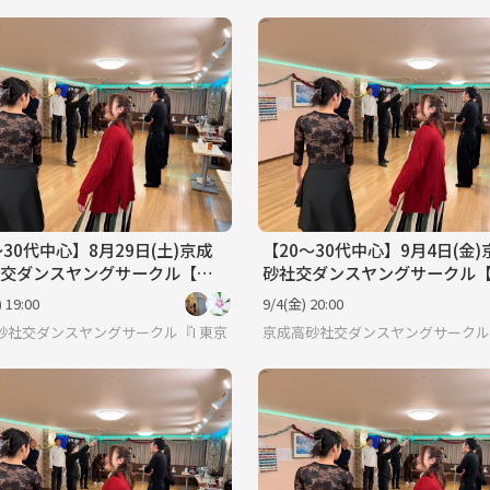
〜30代中心】8月29日(土)京成
【20〜30代中心】9月4日(金
交ダンスヤングサークル【初
砂社交ダンスヤングサークル
歓迎】
者🔰歓迎】
 19:00
9/4(金) 20:00
砂社交ダンスヤングサークル『HSDC』🔰
東京
京成高砂社交ダンスヤングサークル『