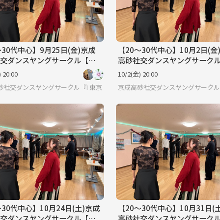
〜30代中心】9月25日(金)京成
【20〜30代中心】10月2日(金
交ダンスヤングサークル【初
高砂社交ダンスヤングサーク
歓迎】
心者🔰歓迎】
 20:00
10/2(金) 20:00
砂社交ダンスヤングサークル『HSDC』🔰
東京
京成高砂社交ダンスヤングサークル『
〜30代中心】10月24日(土)京成
【20〜30代中心】10月31日(
交ダンスヤングサークル【初
高砂社交ダンスヤングサーク