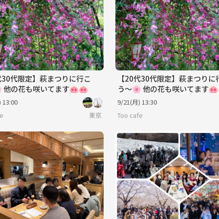
代30代限定】萩まつりに行こ
【20代30代限定】萩まつりに
 他の花も咲いてます🐽🐽
う〜🌸 他の花も咲いてます🐽
 13:00
9/21(月) 13:30
fe
東京
Too cafe