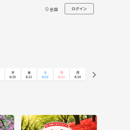
ログイン
全国
木
金
土
日
月
8/20
8/21
8/22
8/23
8/24