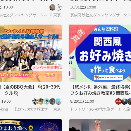
歓迎】
心者🔰歓迎】
) 19:00
10/31(土) 19:00
砂社交ダンスヤングサークル『HSDC』🔰
東京
京成高砂社交ダンスヤングサークル『
回【夏のBBQ大会】 🍳20~30代
【旅メシK_番外編、最終増枠
ークル🍳
フクお好み焼き教室#3 関西風
食べよう- あのオタフクソース
 19:00
8/29(土) 11:00
主催
ooking 【20～30代の料理サークル】
東京
トリトリ：30-40代の旅ゲート 