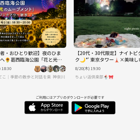
初心者・おひとり歓迎】夜のひま
【20代・30代限定】ナイトピ
へ🌻葛西臨海公園「花と光の
ク🌙*ﾟ東京タワー🗼×美味
メント」マジックアワー散歩
を食べながらお話しましょ🍞
 18:30
8/20(木) 19:30
るいてこ｜季節の散歩と対話を楽しむ会
神奈川
ちょい活倶楽部🍨🎀
ご利用にはアプリのダウンロードが必要です