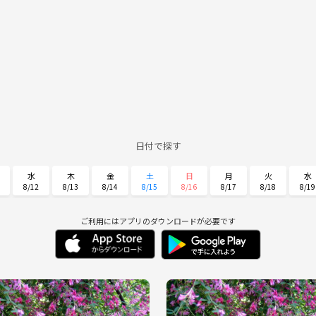
日付で探す
水
木
金
土
日
月
火
水
8/12
8/13
8/14
8/15
8/16
8/17
8/18
8/19
日
月
火
水
木
金
土
8/30
8/31
9/1
9/2
9/3
9/4
9/5
ご利用にはアプリのダウンロードが必要です