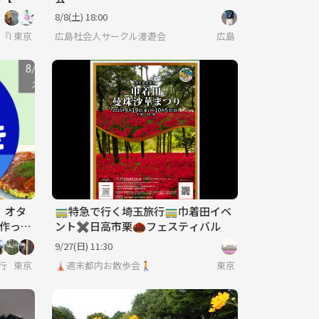
8/8(土) 18:00
HSDC』🔰
東京
広島社会人サークル漫遊会
広島
】オタ
🚃特急で行く埼玉旅行🚃巾着田イベ
-作って
ント✖️日高市栗🌰フェスティバル
の会社
9/27(日) 11:30
＜旅行・世界のグルメ・謎解き・新たな体験＞
東京
🗼週末都内お散歩会🚶
東京