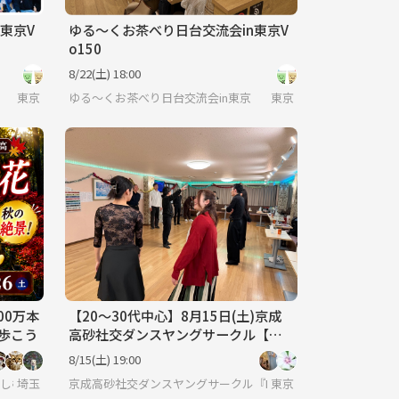
東京V
ゆる〜くお茶べり日台交流会in東京V
o150
8/22(土) 18:00
東京
ゆる〜くお茶べり日台交流会in東京
東京
00万本
【20〜30代中心】8月15日(土)京成
り歩こう
高砂社交ダンスヤングサークル【初
心者🔰歓迎】
8/15(土) 19:00
楽しむ会
埼玉
京成高砂社交ダンスヤングサークル『HSDC』🔰
東京