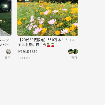
クニッ
【20代30代限定】550万本！？コス
しいパン
モスを見に行こう🍒🍒

9/13(日) 13:30
東京
Too cafe
東京