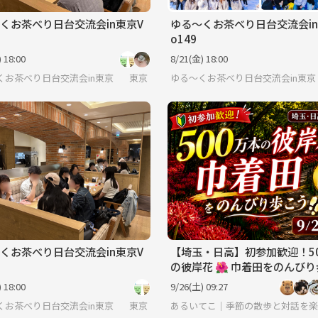
くお茶べり日台交流会in東京V
ゆる〜くお茶べり日台交流会in
o149
 18:00
8/21(金) 18:00
くお茶べり日台交流会in東京
東京
ゆる〜くお茶べり日台交流会in東京
くお茶べり日台交流会in東京V
【埼玉・日高】初参加歓迎！5
の彼岸花 🌺 巾着田をのんび
 18:00
9/26(土) 09:27
くお茶べり日台交流会in東京
東京
​​あるいてこ｜季節の散歩と対話を