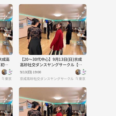
)京成高
【20〜30代中心】9月13日(日)京成
【初心
高砂社交ダンスヤングサークル【初
心者🔰歓迎】
9/13(日) 19:00
HSDC』🔰
東京
京成高砂社交ダンスヤングサークル『HSDC』🔰
東京