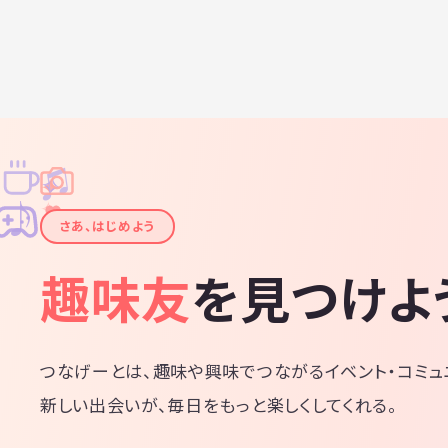
♫
✧
✦
✦
♪
✧
さあ、はじめよう
趣味友
を見つけよ
つなげーとは、趣味や興味でつながるイベント・コミュ
新しい出会いが、毎日をもっと楽しくしてくれる。