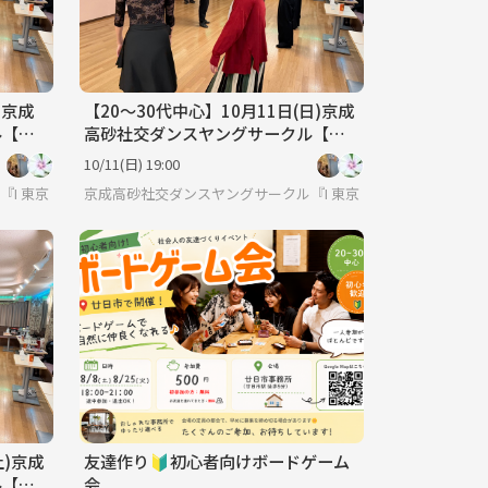
)京成
【20〜30代中心】10月11日(日)京成
ル【初
高砂社交ダンスヤングサークル【初
心者🔰歓迎】
10/11(日) 19:00
HSDC』🔰
東京
京成高砂社交ダンスヤングサークル『HSDC』🔰
東京
土)京成
友達作り🔰初心者向けボードゲーム
ル【初
会