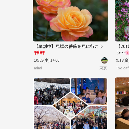
【早割中】見頃の薔薇を見に行こう
【20
🎀🎀
う〜
10/29(木) 14:00
9/18(金)
mimi
東京
Too ca