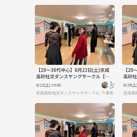
【20〜30代中心】8月22日(土)京成
【20
高砂社交ダンスヤングサークル【初
高砂社
心者🔰歓迎】
心者
8/22(土) 19:00
8/29(土)
京成高砂社交ダンスヤングサークル『HSDC』🔰
東京
京成高