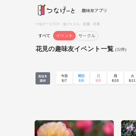
趣味友アプリ
つなげーとTOP
全ジャンル
全国
花見
すべて
イベント
サークル
花見の趣味友イベント一覧
(32件)
今日
明日
日
月
火
別日を
8/7
8/8
8/9
8/10
8/11
選択
火
水
木
金
土
8/25
8/26
8/27
8/28
8/29