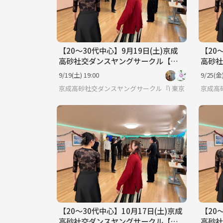
【20〜30代中心】9月19日(土)京成
【20
高砂社交ダンスヤングサークル【初
高砂社
心者🔰歓迎】
心者
9/19(土) 19:00
9/25(金)
京成高砂社交ダンスヤングサークル『HSDC』🔰
東京
京成高
【20〜30代中心】10月17日(土)京成
【20
高砂社交ダンスヤングサークル【初
高砂社