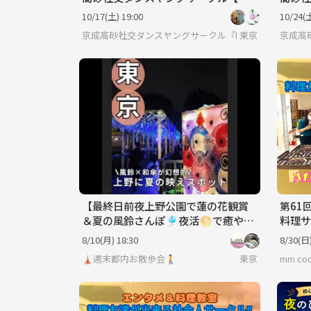
心者🔰歓迎】
心者
10/17(土) 19:00
10/24(土
京成高砂社交ダンスヤングサークル『HSDC』🔰
東京
京成高
【最終日前夜上野公園で蓮の花観賞
第61
＆夏の風鈴さんぽ🎐夜活🌕で癒やし
料理サ
のひとときを体験！
8/10(月) 18:30
8/30(日)
🗼週末都内お散歩会🚶
東京
mm c