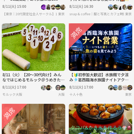
｜友達作り
8/11(火) 15:00
8/11(火) 16:30
【東京｜20代限定社会人サークル】1人参加ほぼ100％｜少人数ゆる交流会
東京
snap & coffee｜服と写真とカフェ時間
東京
8/11（火）【20～30代向け】みん
【🔰初参加大歓迎】水族館で夕涼
なではじめるモルック＠うめきた公
み🎐葛西臨海水族園ナイトアクア
園
リウム【特別回】
8/11(火) 17:00
8/11(火) 17:00
モルック大阪
大阪
十人十色
東京