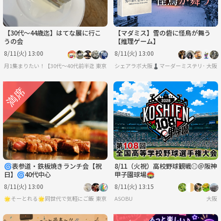
【30代〜44歳迄】はてな展に行こ
【マダミス】雪の砦に怪鳥が舞う
うの会
【推理ゲーム】
8/11(火) 13:00
8/11(火) 13:00
月1集まりたい！【30代〜40代前半迄】
東京
シェアラボ大阪♟️マーダーミステリー/ボー
大阪
🌀表参道・鉄板焼きランチ会【祝
8/11（火祝）高校野球観戦⚾️＠阪神
日】🌀40代中心
甲子園球場🏟️
8/11(火) 13:00
8/11(火) 13:15
🌟そーとれる🌟同世代で気軽にご飯会
東京
ASOBU
大阪