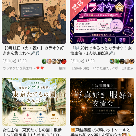
【8月11日（火・祝）】カラオケ好
「🎶 20代でゆるっとカラオケ！女
きさん集まれ〜🎤🎵
性主催・1人参加歓迎🎤」
8/11(火) 13:30
8/11(火) 15:00
カラオケ好き集まれ〜❣️❣️
福岡
【GRANDIR】「“また来たい”が、自然と
東京
女性主催｜東京たてもの園｜散歩
🥞戸越銀座で米粉ホットケーキと
｜〜30歳限定｜1人参加ほぼ100%
手持ち花火を楽しむ夏の夕方🎇✨