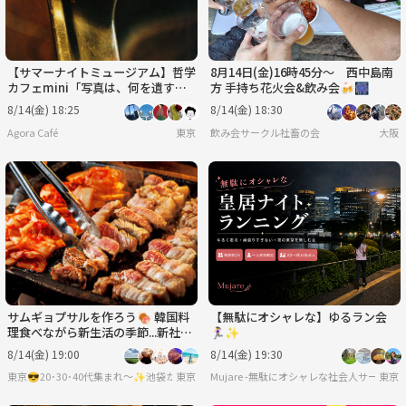
【サマーナイトミュージアム】哲学
8月14日(金)16時45分〜 西中島南
カフェmini「写真は、何を遺すの
方 手持ち花火会&飲み会🍻🎆
か？」@ 東京写真美術館※年齢制
8/14(金) 18:25
8/14(金) 18:30
限有
Agora Café
東京
飲み会サークル社畜の会
大阪
サムギョプサルを作ろう🍖 韓国料
【無駄にオシャレな】ゆるラン会
理食べながら新生活の季節...新社会
🏃‍♀️✨
もベテランも皆で交流しちゃおう
8/14(金) 19:00
8/14(金) 19:30
🌸
東京
Mujare -無駄にオシャレな社会人サークル-
東京