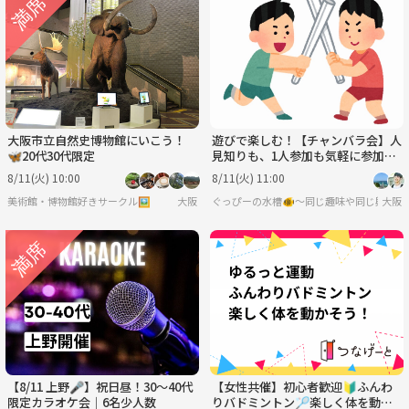
大阪市立自然史博物館にいこう！
遊びで楽しむ！【チャンバラ会】人
🦋20代30代限定
見知りも、1人参加も気軽に参加し
てね♪
8/11(火) 10:00
8/11(火) 11:00
美術館・博物館好きサークル🖼️
大阪
ぐっぴーの水槽🐠〜同じ趣味や同じ興味で
大阪
【8/11 上野🎤】祝日昼！30〜40代
【女性共催】初心者歓迎🔰ふんわ
限定カラオケ会｜6名少人数
りバドミントン🏸楽しく体を動か