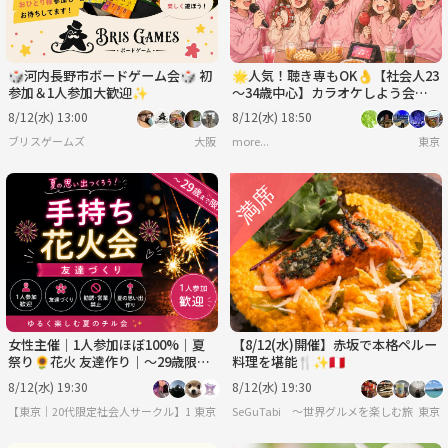
🎲河内長野市ボードゲーム会🎲 初
🌟人気！聴き専もOK👌【社会人23
参加＆1人参加大歓迎✨️
～34歳中心】カラオケしよう会🎤
【初めまして大歓迎🔰】
8/12(水) 13:00
8/12(水) 18:50
ブリスゲームズ
大阪
more...
東京
女性主催｜1人参加ほぼ100%｜夏
【8/12(水)開催】赤坂で本格ペルー
祭り🌻花火 友達作り｜〜29歳限
料理を堪能🍴✨🇵🇪
定 友達作り
8/12(水) 19:30
8/12(水) 19:30
【東京｜20代限定社会人サークル】1人参加ほぼ100％｜少人数ゆる交流会
東京
SeGuTabi 〜世界グルメを楽しむ旅 in Tok
東京