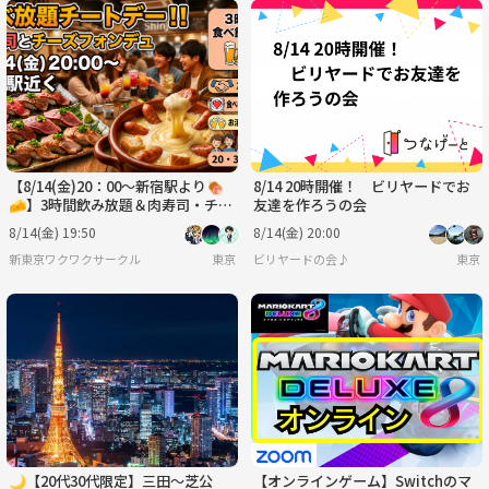
【8/14(金)20：00〜新宿駅より🍖
8/14 20時開催！ ビリヤードでお
🧀】3時間飲み放題＆肉寿司・チー
友達を作ろうの会
ズフォンデュ食べ放題で気軽に友達
8/14(金) 19:50
8/14(金) 20:00
作り✨
新東京ワクワクサークル
東京
ビリヤードの会♪
東京
🌙【20代30代限定】三田〜芝公
【オンラインゲーム】Switchのマ