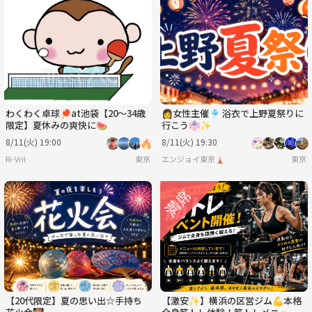
わくわく卓球🏓at池袋【20〜34歳
👩女性主催🎐 浴衣で上野夏祭りに
限定】夏休みの爽快に🍉
行こう👘✨
8/11(火) 19:00
8/11(火) 19:30
Ri-Vril
東京
エンジョイ東京🗼
東京
【20代限定】夏の思い出☆手持ち
【激安✨️】横浜の区営ジム💪本格