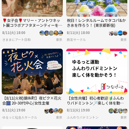
🌹女子会🌹マリー・アントワネッ
祝日！レンタルルームでタコパ&か
ト展コラボアフタヌーンティーを堪
き氷を作ろう！ (東京都新宿)
能♪♪
8/11(火) 18:00
8/11(火) 18:00
きままにアート日和
東京
旅友サークル
東京
【8/11(火祝)錦糸町】夜ピク×花火
【女性共催】初心者歓迎🔰ふんわ
会🎆 20~30代中心/女性主催
りバドミントン🏸楽しく体を動か
そう！
8/11(火) 19:00
8/11(火) 19:00
ゆるっと社会人サークル
東京
ふんわりバドミントン
東京