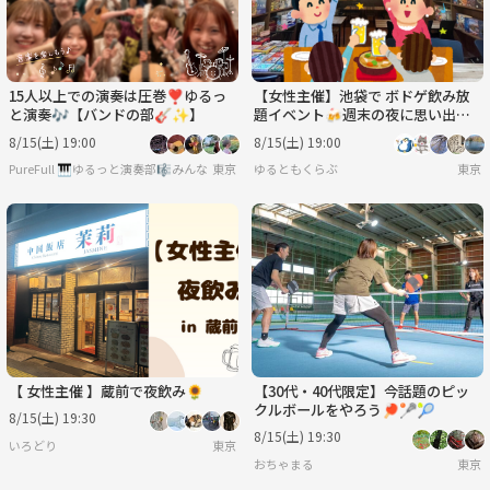
15人以上での演奏は圧巻❣️ゆるっ
【女性主催】池袋で ボドゲ飲み放
と演奏🎶【バンドの部🎸✨️】
題イベント🍻週末の夜に思い出作
り✨ 新規大歓迎！！
8/15(土) 19:00
8/15(土) 19:00
PureFull 🎹ゆるっと演奏部🎼みんなで音を合わせる楽しさを🌿
東京
ゆるともくらぶ
東京
【 女性主催 】蔵前で夜飲み🌻
【30代・40代限定】今話題のピッ
クルボールをやろう🏓🥍🎾
8/15(土) 19:30
8/15(土) 19:30
いろどり
東京
おちゃまる
東京