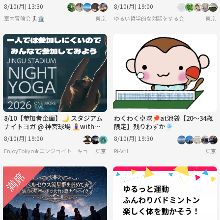
は環境で変われるのか？）
8/10(月) 13:30
8/10(月) 19:00
室内冒険会🏃‍♀️🏛
東京
ゆるい哲学的な対話をする会
東京
8/10【参加者企画】🌙 スタジアム
わくわく卓球🏓at池袋【20〜34歳
ナイトヨガ @ 神宮球場 🧘‍♀️with鈴
限定】残りわずか🎐
木一平
8/10(月) 19:00
8/10(月) 19:30
EnjoyTokyo★エンジョイトーキョー 〜気持ちだけでも国際派〜
東京
Ri-Vril
東京