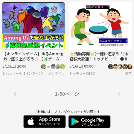
【オンラインゲーム】ゆるAmong
⭐︎活動再開⭐︎(一緒に遊ぼう！)未
Usで盛り上がろう✨【🔰ゲーム初
経験大歓迎！ドッヂビー！…● 8月
心者歓迎】
16日(日)9:00〜
8/15(土) 20:00
8/16(日) 09:00
ともつくーる【オンライン】
オンライン
ドッヂビー親睦会
東京
1/60ページ
ご利用にはアプリのダウンロードが必要です