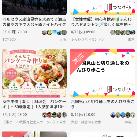
ペルセウス座流星群を求めて☆満点
【女性共催】初心者歓迎🔰ふんわ
の星空の下で大台ヶ原ナイトハイク
りバドミントン🏸楽しく体を動か
そう！
8/10(月) 20:30
8/11(火) 09:00
TOY BOX
大阪
ふんわりバドミントン
東京
女性主催｜朝活｜料理会｜パンケー
六国見山と切り通しをのんびり歩こ
キ｜〜30歳限定｜ 1人参加ほぼ10
う
0% ｜友達作り
8/11(火) 09:00
8/11(火) 10:00
【東京｜20代限定社会人サークル】1人参加ほぼ100％｜少人数ゆる交流会
東京
大船・鎌倉ゆる散歩
神奈川