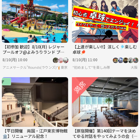
水
木
金
土
日
月
9/2
9/3
9/4
9/5
9/6
9/7
【初参加 歓迎】8/10(月) レジャー
【上達が楽しい!!】涼しく🎐楽しむ
プールオフ@よみうりランド プー
卓球🏓
ルWAI ☀️
8/10(月) 10:00
8/10(月) 11:00
アニメサークル"Rounds(ラウンズ)"🙆
東京
"初めまして"を楽しみ隊
大阪
【平日開催 両国・江戸東京博物館
【原宿開催】第140回テーマを決め
🏛️】リニューアル記念！
てゆる対話をやってみようの会（人