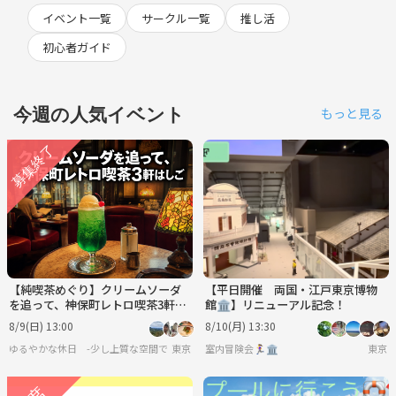
イベント一覧
サークル一覧
推し活
初心者ガイド
今週の人気イベント
もっと見る
【純喫茶めぐり】クリームソーダ
【平日開催 両国・江戸東京博物
を追って、神保町レトロ喫茶3軒は
館🏛️】リニューアル記念！
しご🍒
8/9(日) 13:00
8/10(月) 13:30
ゆるやかな休日 -少し上質な空間で、静かに楽しむ大人のカフェ時間-
東京
室内冒険会🏃‍♀️🏛
東京