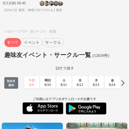
8/12(水) 08:45
【ATACS】東京・神奈川おでかけ＆友達づくり｜20代30代中心
東京
つなげーとTOP
全ジャンル
全国
すべて
イベント
サークル
趣味友イベント・サークル一覧
(52839件)
日付で探す
今日
明日
火
水
木
金
別日を
8/9
8/10
8/11
8/12
8/13
8/14
選択
土
日
月
火
水
木
8/15
8/16
8/17
8/18
8/19
8/20
ご利用にはアプリのダウンロードが必要です
金
土
日
月
火
水
8/21
8/22
8/23
8/24
8/25
8/26
木
金
土
日
月
火
8/27
8/28
8/29
8/30
8/31
9/1