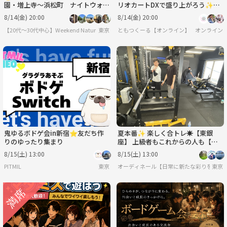
園・増上寺〜浜松町 ナイトウォー
リオカートDXで盛り上がろう✨
クを通して友達を作ろうの会🌙🌉
【🔰ゲーム初心者歓迎】
8/14(金) 20:00
8/14(金) 20:00
【20代〜30代中心】Weekend Nature
東京
ともつくーる【オンライン】
オンライン
鬼ゆるボドゲ会in新宿⭐友だち作
夏本番✨ 楽しく合トレ☀️【東銀
りのゆったり集まり
座】 上級者もこれからの人も【設
備◎2h】【＆少々ミット打ち🥊】
8/15(土) 13:00
8/15(土) 13:00
PITMIL
東京
オーディネール【日常に新たな彩りを/20代後
東京