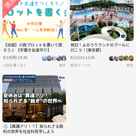
【池袋】小説プロットを書いて語
祝日！よみうりランドのプールに
ろう♪ 【字書き友達作り】
行こう！(東京都)
8/10(月) 19:30
8/11(火) 12:30
小説を書く会♪
東京
旅友サークル
東京
⚖️【異議アリ！？】知られざる裁
判の世界を社会科見学しよう