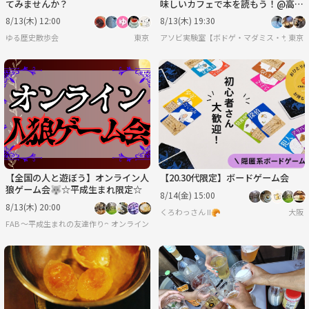
てみませんか？
味しいカフェで本を読もう！@高輪
ゲートウェイ
8/13(木) 12:00
8/13(木) 19:30
ゆる歴史散歩会
東京
アソビ実験室【ボドゲ・マダミス・サバゲ
東京
【全国の人と遊ぼう】オンライン人
【20.30代限定】ボードゲーム会
狼ゲーム会🐺☆平成生まれ限定☆
8/14(金) 15:00
8/13(木) 20:00
くろわっさん Ⅱ🥐
大阪
FAB 〜平成生まれの友達作り〜
オンライン