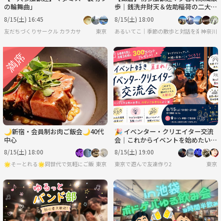
の輪舞曲」
歩｜銭洗弁財天＆佐助稲荷の二大パ
ワースポット巡り
8/15(土) 16:45
8/15(土) 18:00
友だちづくりサークル カラカサ
東京
​​あるいてこ｜季節の散歩と対話を楽しむ会
神奈川
🌙新宿・会員制お肉ご飯会🌙40代
🎉 イベンター・クリエイター交流
中心
会｜これからイベントを始めたい方
も歓迎！
8/15(土) 18:00
8/15(土) 19:00
🌟そーとれる🌟同世代で気軽にご飯会
東京
東京で遊んで友達作り2
東京