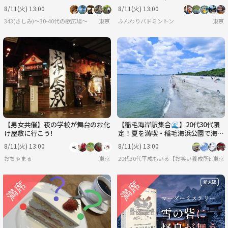
そう！
8/11(火) 13:00
8/11(火) 13:00
343(さしみ)〜30-40代の歌広場〜
東京
ふんわりバドミントン
東京
【男女共催】夜の学校が舞台のお化
【稲毛海岸駅集合🌊】20代30代限
け屋敷に行こう!
定！夏を満喫・稲毛海浜公園で海水
浴ピクニック✨
8/11(火) 13:00
8/11(火) 13:00
おちゃまる
東京
20代30代平成もいる【お笑い養成所出身】
東京