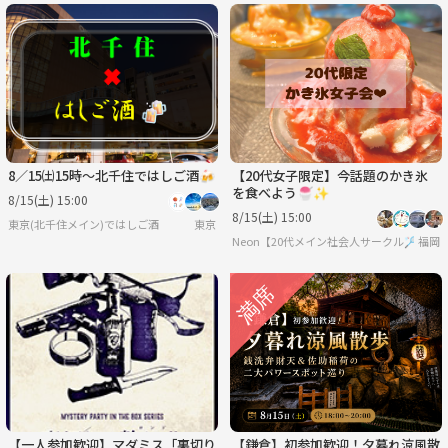
8／15㈯15時〜北千住ではしご酒🍻
【20代女子限定】今話題のかき氷
を食べよう🍧✨
8/15(土) 15:00
8/15(土) 15:00
東京(北千住メイン)ではしご酒
東京
Neon【20代メイン社会人サークル🏸】
福岡
【一人参加歓迎】マダミス「裏切り
​​【鎌倉】初参加歓迎！夕暮れ涼風散