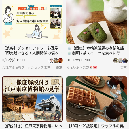
【渋谷】ブッダ×アドラー心理学
🍵【銀座】本格派話題の老舗茶舗
「即実践できる！人間関係の悩み解
🍵濃厚抹茶スイーツを食べに行こ
決法」ワークショップ‐東京
う😊
8/12(水) 19:30
8/13(木) 11:00
心理学＆仏教ワークショップ 東京
東京
ちょい活倶楽部🍨🎀
東京
【解説付き】江戸東京博物館にいっ
【18歳〜29歳限定】ワッフルの美