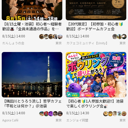
【8/15土曜・池袋】初心者〜経験者
【20代限定】【初参加・初心者🔰
歓迎🎩「全員未通過の作品」をそ
歓迎】ボードゲームカフェ会
の場で選んで遊ぶマダミス会【前日
8/15(土) 14:00
8/15(土) 14:00
ｷｬﾝｾﾙ返金OK】
だんしょうの会
東京
カフェコミュニティ【Unity】
東京
【隅田川とうろう流し】哲学カフェ
【初心者🔰1人参加大歓迎‼️】池袋
「平和とは何か？」＠池袋
で楽しくボウリング会🎳
8/15(土) 14:00
8/15(土) 14:30
Agora Café
東京
エンジョイ同盟
東京