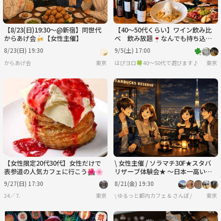
【8/23(日)19:30〜@新宿】同世代
【40〜50代くらい】ワイン飲み比
からあげ会🍻【女性主催】
べ 飲み放題🍷なんでも持ち込み
自由交流会
8/23(日) 19:30
9/5(土) 17:00
からあげ会
東京
はぴヨロ🍀40〜50代で遊びます♪
東京
【女性限定20代30代】女性だけで
\ 女性主催 / ソラマチ30F★スタバ
表参道の人気カフェに行こう🌺🌸
リザーブ体験会★ ～日本一高い夜
景カフェで贅沢コーヒータイム～
9/27(日) 17:30
8/21(金) 19:30
24／⒎
東京
\ ゆるっと都内カフェ & さんぽ /
東京