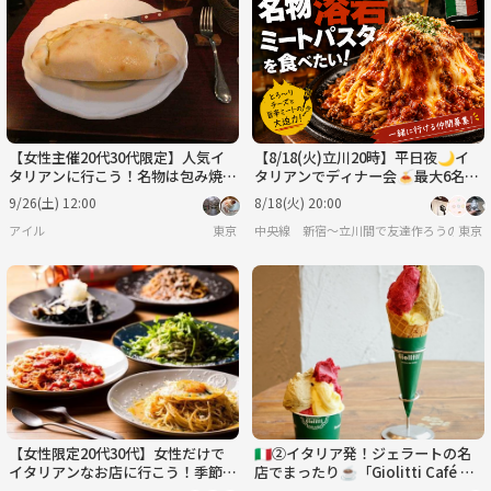
日
月
火
水
木
金
8/30
8/31
9/1
9/2
9/3
9/4
【女性主催20代30代限定】人気イ
【8/18(火)立川20時】平日夜🌙イ
タリアンに行こう！名物は包み焼き
タリアンでディナー会🍝最大6名限
ピッツァとプリンです〜🍞🥞🥐
定・おひとり様歓迎！イタリアンを
9/26(土) 12:00
8/18(火) 20:00
味わおう🍕
アイル
東京
中央線 新宿〜立川間で友達作ろうの会
東京
【女性限定20代30代】女性だけで
🇮🇹②イタリア発！ジェラートの名
イタリアンなお店に行こう！季節の
店でまったり☕「Giolitti Café 有
パンケーキもあります🍒🍎
楽町」でおしゃべりカフェ会🍨