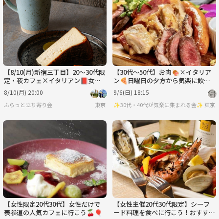
【8/10(月)新宿三丁目】20〜30代限
【30代〜50代】お肉🍖×イタリア
定・夜カフェ×イタリアン📕女性
ン🍕日曜日の夕方から気楽に飲み
主催・夜景と語る少人数会☕️
ましょう😊✨🍹3時間飲み放題🍻
8/10(月) 20:00
9/6(日) 18:15
✨
ふらっと立ち寄り会
東京
✨30代・40代が気楽に集まれる会✨
東京
【女性限定20代30代】女性だけで
【女性主催20代30代限定】シーフ
表参道の人気カフェに行こう🍒🎈
ード料理を食べに行こう！おすすめ