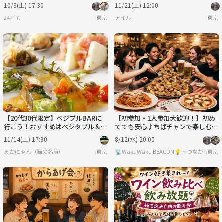
はアクアパッツァ🍒🎈
10/3(土) 17:30
11/21(土) 12:00
24／⒎
東京
アイル
東京
【20代30代限定】ベジブルBARに
​【初参加・1人参加大歓迎！】初め
行こう！おすすめはベジタブル＆テ
てでも安心♪ちばチャンで楽しむ平
キーラのカクテル🎈🎈
成生まれ交流会🍻
11/14(土) 17:30
8/12(水) 20:00
るかにゃん（猫の名前）
東京
📡WakuWaku BEACON💡～つながる
東京