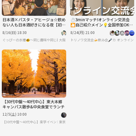
日本酒×パスタ・アヒージョ☆飲め
⏱3minマッチ!オンライン交流会
ない人も日本酒好きになる夜【初め
🎦自己紹介メイン💡全国参加OK
ましても大歓迎♪】20,30代中心♪
⭐
8/16(日) 18:30
8/24(月) 21:00
ぐっぴーの水槽🐠〜同じ趣味や同じ興味で繋がろう〜
大阪
トリノワ交流会🍻飲み会🎤カフェ会☕️カラオケ会☕
オンライン
【30代中盤〜40代中心】東大本郷
キャンパス散歩&中央食堂でランチ
12/5(土) 10:00
【30代中盤〜40代中心】楽学イベント・勉強会コミュニティ
東京