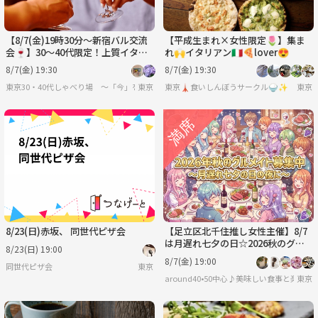
【8/7(金)19時30分～新宿バル交流
【平成生まれ×女性限定🌷】集ま
会🍷】30～40代限定！上質イタリ
れ🙌イタリアン🇮🇹🍕lover😍
アンでリフレッシュできる大人の交
8/7(金) 19:30
8/7(金) 19:30
流会✨
東京30・40代しゃべり場 ～「今」を共有 風花雪月〜
東京
東京🗼食いしんぼうサークル🍚✨
東京
8/23(日)赤坂、 同世代ピザ会
【足立区北千住推し女性主催】8/7
は月遅れ七夕の日☆2026秋のグル
8/23(日) 19:00
メメイト募集中☆茨城人気イタリア
8/7(金) 19:00
同世代ピザ会
東京
ン待望の北千住進出！
around40•50中心♪美味しい食事と楽し
東京