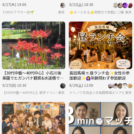
8/27(木) 19:00
8/22(土) 18:30
TOKYOアラサー会🌱
東京
🌟そーとれる🌟同世代で気軽にご飯会
東京
【30代中盤〜40代中心】小石川後
高田馬場☕昼ランチ会✨女性の参
楽園でヒガンバナ観賞&水道橋でラ
加歓迎✨🙆‍♀️年齢問わず参加歓迎
ンチ
9/27(日) 10:30
8/29(土) 12:00
【30代中盤〜40代中心】楽学イベント・勉強会コミュニティ
東京
トリノワ交流会 2 ＠高田馬場エリアなど
東京