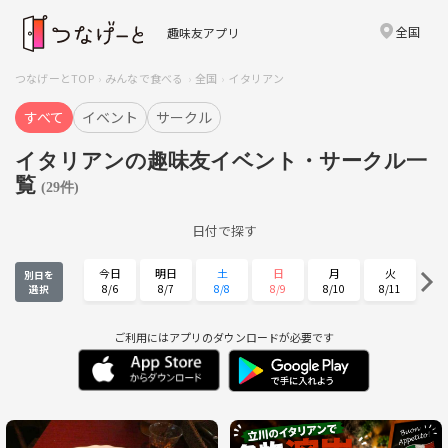
全国
趣味友アプリ
つなげーとTOP
みんなで食べる
全国
イタリアン
すべて
イベント
サークル
イタリアンの趣味友イベント・サークル一
覧
(29件)
日付で探す
今日
明日
土
日
月
火
別日を
8/6
8/7
8/8
8/9
8/10
8/11
選択
水
木
金
土
日
月
8/12
8/13
8/14
8/15
8/16
8/17
ご利用にはアプリのダウンロードが必要です
火
水
木
金
土
日
8/18
8/19
8/20
8/21
8/22
8/23
月
火
水
木
金
土
8/24
8/25
8/26
8/27
8/28
8/29