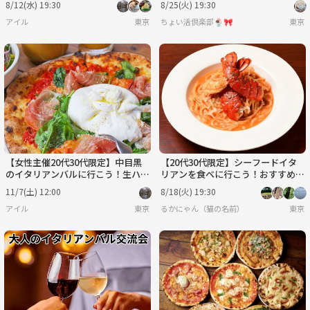
8/12(水) 19:30
8/25(火) 19:30
アイル
東京
ちょい活倶楽部🍨🎀
東京
【女性主催20代30代限定】中目黒
【20代30代限定】シーフードイタ
のイタリアンバルに行こう！生ハム
リアンを食べに行こう！おすすめは
ビスマルクがおすすめです🎈🌹🎀
痛風ペスカトーレです🌺🌺
11/7(土) 12:00
8/18(火) 19:30
アイル
東京
るかにゃん（猫の名前）
東京