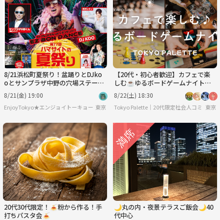
8/21浜松町夏祭り！盆踊りとDJko
【20代・初心者歓迎】カフェで楽
oとサンプラザ中野の穴場ステージ
しむ☕️ゆるボードゲームナイト🎲
【途中参加ok】
✨
8/21(金) 19:00
8/22(土) 18:30
EnjoyTokyo★エンジョイトーキョー 〜気持ちだけでも国際派〜
東京
Tokyo Palette｜20代限定社会人コミュニテ
東京
20代30代限定！🍝粉から作る！手
🌙丸の内・夜景テラスご飯会🌙40
打ちパスタ会🍝
代中心