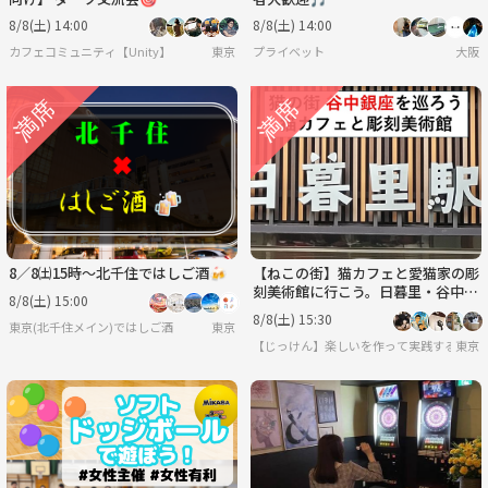
8/8(土) 14:00
8/8(土) 14:00
カフェコミュニティ【Unity】
東京
プライベット
大阪
8／8㈯15時〜北千住ではしご酒🍻
【ねこの街】猫カフェと愛猫家の彫
刻美術館に行こう。日暮里・谷中ぎ
8/8(土) 15:00
んざ商店街を散策〈8月8日(土)15:3
8/8(土) 15:30
東京(北千住メイン)ではしご酒
東京
0〉
【じっけん】楽しいを作って実践する研究
東京