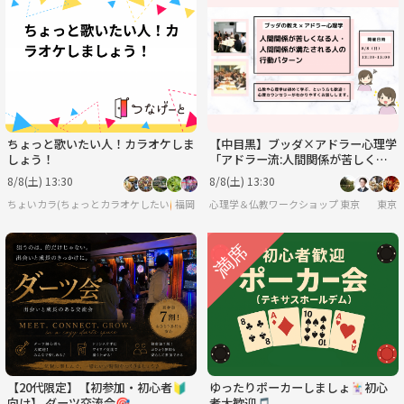
ちょっと歌いたい人！カラオケしま
【中目黒】ブッダ×アドラー心理学
しょう！
「アドラー流:人間関係が苦しくな
る人・満たされる人の行動パター
8/8(土) 13:30
8/8(土) 13:30
ン」ワークショップ-東京
ちょいカラ(ちょっとカラオケしたい🙋)
福岡
心理学＆仏教ワークショップ 東京
東京
【20代限定】【初参加・初心者🔰
ゆったりポーカーしましょ🃏初心
向け】 ダーツ交流会🎯
者大歓迎🎵