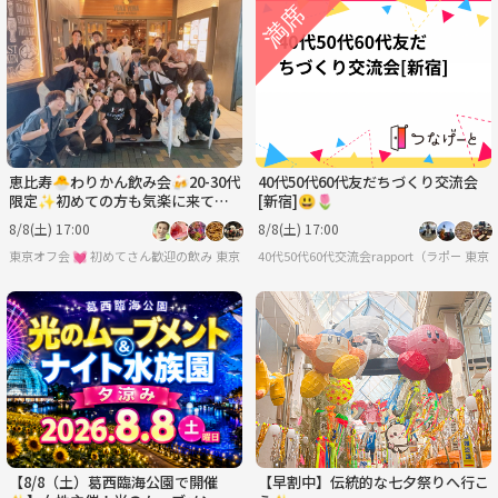
恵比寿🐣わりかん飲み会🍻20-30代
40代50代60代友だちづくり交流会
限定✨初めての方も気楽に来てね
[新宿]😃🌷
✨
8/8(土) 17:00
8/8(土) 17:00
東京オフ会 💓 初めてさん歓迎の飲み会です 💓 男女関係なく純粋に友達作りをしよ
東京
40代50代60代交流会rapport（ラポール）[
東京
【8/8（土）葛西臨海公園で開催
【早割中】伝統的な七夕祭りへ行こ