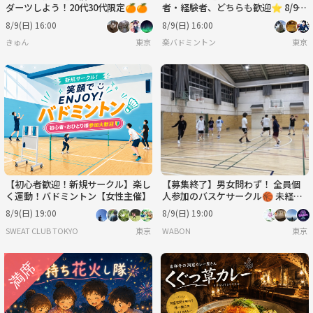
ダーツしよう！20代30代限定🍊🍊
者・経験者、どちらも歓迎⭐︎ 8/9
（日）16時〜 水道橋でバドミン
8/9(日) 16:00
8/9(日) 16:00
トン⭐︎
きゅん
東京
楽バドミントン
東京
【初心者歓迎！新規サークル】楽し
【募集終了】男女問わず！ 全員個
く運動！バドミントン【女性主催】
人参加のバスケサークル🏀 未経
験、女性大歓迎◎エンジョイレベ
8/9(日) 19:00
8/9(日) 19:00
ル！
SWEAT CLUB TOKYO
東京
WABON
東京