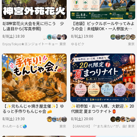
8/8神宮花火大会を見に行こう 少
【池袋】ピックルボールやってみよ
し遠目から(写真参照)
うの会｜未経験OK・一人参加大歓
迎
8/8(土) 18:30
8/8(土) 19:00
EnjoyTokyo★エンジョイトーキョー 〜気持ちだけでも国際派〜
東京
ゆるピク
東京
【✨元もんじゃ焼き屋主催✨】ゆ
✨初参加・お一人様、大歓迎✨ 20
るっと手作りもんじゃ会 🧀
代限定 夏まつりナイト🏮
8/8(土) 19:30
8/8(土) 20:00
わんわーるど🌏
東京
【GRANDIR】「“また来たい”が、自然と
東京