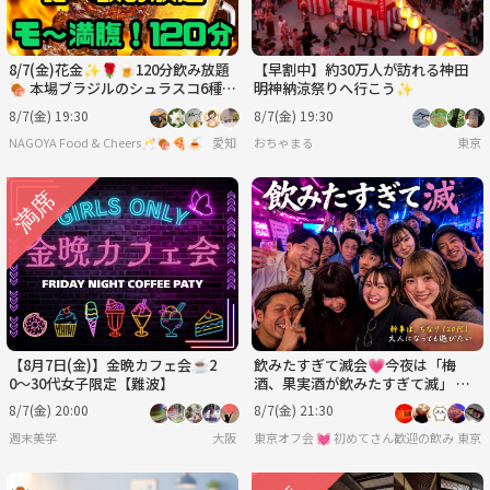
8/7(金)花金✨🌹🍺120分飲み放題
【早割中】約30万人が訪れる神田
🍖 本場ブラジルのシュラスコ6種＋
明神納涼祭りへ行こう✨
ビュッフェ食べ放題＆ブラジルプリ
8/7(金) 19:30
8/7(金) 19:30
ン付🍮
NAGOYA Food & Cheers🥂🍖🍕🍝
愛知
おちゃまる
東京
【8月7日(金)】金晩カフェ会☕️2
飲みたすぎて滅会💗今夜は「梅
0〜30代女子限定【難波】
酒、果実酒が飲みたすぎて滅」 🍺
男女年齢地位関係なくフラットに
8/7(金) 20:00
8/7(金) 21:30
💞
週末美学
大阪
東京オフ会 💓 初めてさん歓迎の飲み会
東京