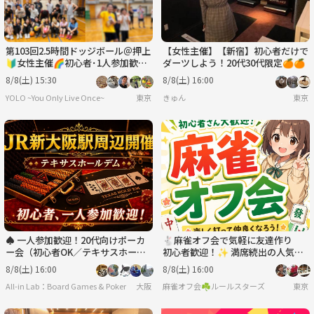
第103回2.5時間ドッジボール＠押上
【女性主催】【新宿】初心者だけで
🔰女性主催🌈初心者･1人参加歓迎
ダーツしよう！20代30代限定🍊🍊
│国際交流🉑
8/8(土) 15:30
8/8(土) 16:00
YOLO ~You Only Live Once~
東京
きゅん
東京
♠️ 一人参加歓迎！20代向けポーカ
🐇麻雀オフ会で気軽に友達作り
ー会（初心者OK／テキサスホール
初心者歓迎！✨ 満席続出の人気イ
デム）＠新大阪♠️
ベント！
8/8(土) 16:00
8/8(土) 16:00
All-in Lab：Board Games & Poker
大阪
麻雀オフ会☘️ルールスターズ
東京