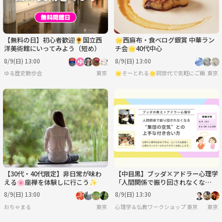
【無料の日】初心者歓迎🌻国立西
🌟西麻布・食べログ銀賞 中華ラン
洋美術館にいってみよう（短め）
チ会🌟40代中心
8/9(日) 13:00
8/9(日) 13:00
ゆる歴史散歩会
東京
🌟そーとれる🌟同世代で気軽にご飯会
東京
【30代・40代限定】非日常が味わ
【中目黒】ブッダ×アドラー心理学
える🌸座禅を体験しに行こう✨
「人間関係で振り回されなくな
る、“集団の空気”との上手な付き
8/9(日) 13:00
8/9(日) 13:30
合い方」ワークショップ-東京
おちゃまる
東京
心理学＆仏教ワークショップ 東京
東京