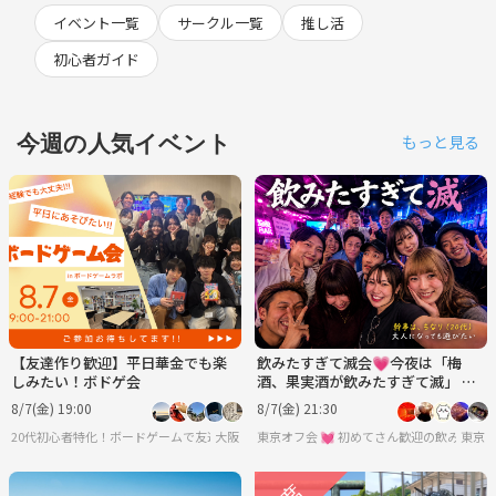
イベント一覧
サークル一覧
推し活
初心者ガイド
今週の人気イベント
もっと見る
【友達作り歓迎】平日華金でも楽
飲みたすぎて滅会💗今夜は「梅
しみたい！ボドゲ会
酒、果実酒が飲みたすぎて滅」 🍺
男女年齢地位関係なくフラットに
8/7(金) 19:00
8/7(金) 21:30
💞
20代初心者特化！ボードゲームで友達を作ろうサークル
大阪
東京オフ会 💓 初めてさん歓迎の飲み会
東京