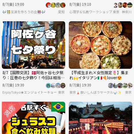
(金)19時〜
に成功するルール」ワークショップ
8/7(金) 19:00
8/7(金) 19:10
🎶🧑‍🤝‍🧑友達を作ろうの会👭🎶
愛知
心理学＆仏教ワークショップ 東京
神奈川
8/7【国際交流】🇩🇰阿佐ヶ谷七夕祭
【平成生まれ×女性限定🌷】集ま
り：圧巻の七夕飾り！今回は相当国
れ🙌イタリアン🇮🇹🍕lover😍
際交流。【あと2名】
8/7(金) 19:30
8/7(金) 19:30
EnjoyTokyo★エンジョイトーキョー 〜気持ちだけでも国際派〜
東京
東京🗼食いしんぼうサークル🍚✨
東京