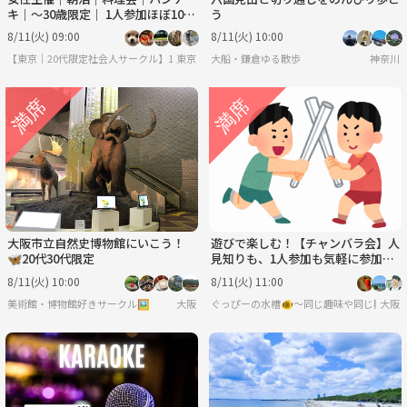
キ｜〜30歳限定｜ 1人参加ほぼ10
う
0% ｜友達作り
8/11(火) 09:00
8/11(火) 10:00
【東京｜20代限定社会人サークル】1人参加ほぼ100％｜少人数ゆる交流会
東京
大船・鎌倉ゆる散歩
神奈川
大阪市立自然史博物館にいこう！
遊びで楽しむ！【チャンバラ会】人
🦋20代30代限定
見知りも、1人参加も気軽に参加し
てね♪
8/11(火) 10:00
8/11(火) 11:00
美術館・博物館好きサークル🖼️
大阪
ぐっぴーの水槽🐠〜同じ趣味や同じ興味で
大阪