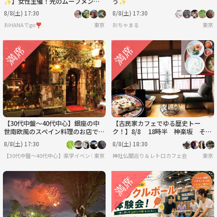
✨】女性主催！光のムーブメント
う✨
＆ナイト水族園体験でリフレッシュ
8/8(土) 17:30
8/8(土) 17:30
夕涼みイベント🌊限定開催
おHANAでgo❣️
東京
おちゃまる
東京
【30代中盤〜40代中心】銀座の中
【古民家カフェでゆる歴史トー
世南欧風のスペイン料理のお店で食
ク！】8/8 18時半 神楽坂 そよ
事会
や江戸端【参加費還元！】
8/8(土) 17:30
8/8(土) 18:30
【30代中盤〜40代中心】楽学イベント・勉強会コミュニティ
東京
神社仏閣巡り＆レトロカフェ会
東京