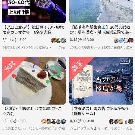
【8/11 上野🎤】祝日昼！30〜40代
【稲毛海岸駅集合🌊】20代30代限
限定カラオケ会｜6名少人数
定！夏を満喫・稲毛海浜公園で海水
浴ピクニック✨
8/11(火) 13:00
8/11(火) 13:00
343(さしみ)〜30-40代の歌広場〜
東京
20代30代平成もいる【お笑い養成所出身】
東京
【30代〜44歳迄】はてな展に行こ
【マダミス】雪の砦に怪鳥が舞う
うの会
【推理ゲーム】
8/11(火) 13:00
8/11(火) 13:00
月1集まりたい！【30代〜40代前半迄】
東京
シェアラボ大阪♟️マーダーミステリー/ボー
大阪