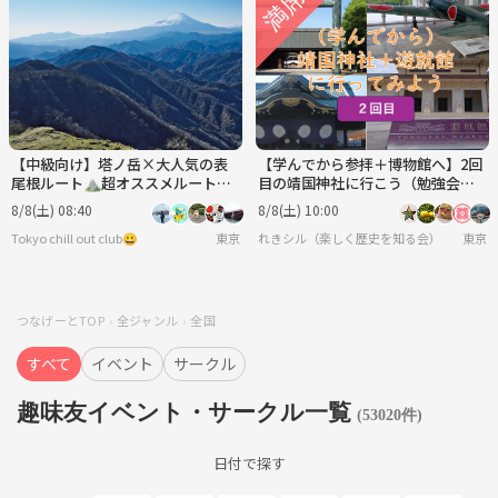
【中級向け】塔ノ岳×大人気の表
【学んでから参拝＋博物館へ】2回
尾根ルート⛰️超オススメルート✨
目の靖国神社に行こう（勉強会＋
絶景と達成感の登山へ⭐️
史料館見学）
8/8(土) 08:40
8/8(土) 10:00
Tokyo chill out club😀
東京
れきシル（楽しく歴史を知る会）
東京
つなげーとTOP
全ジャンル
全国
すべて
イベント
サークル
趣味友イベント・サークル一覧
(53020件)
日付で探す