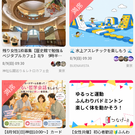
残り女性1枠募集【歴史館で勉強＆
🌊 水上アスレチックを楽しもう 🌊
ベジタブルカフェ】8/9 9時半
8/9(日) 09:30
白金台 港区立郷土歴史館【常連の
8/9(日) 09:30
BUENAVISTA
東京
方参加費還元】
神社仏閣巡り＆レトロカフェ会
東京
【8月9日(日)神田10:00～】カード
【女性共催】初心者歓迎🔰ふんわ