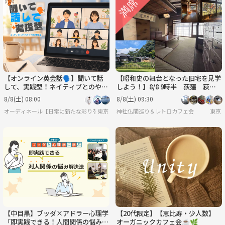
【オンライン英会話🗣️】聞いて話
【昭和史の舞台となった旧宅を見学
して、実践型！ネイティブとのやり
しよう！】8/8 9時半 荻窪 荻外
とりで学ぶ英会話🌿
荘 【常連の方参加費還元】
8/8(土) 08:00
8/8(土) 09:30
オーディネール【日常に新たな彩りを/20代後半〜30代中心(40代少々)の集い】
東京
神社仏閣巡り＆レトロカフェ会
東京
【中目黒】ブッダ×アドラー心理学
【20代限定】【恵比寿・少人数】
「即実践できる！人間関係の悩み解
オーガニックカフェ会☕️🌿