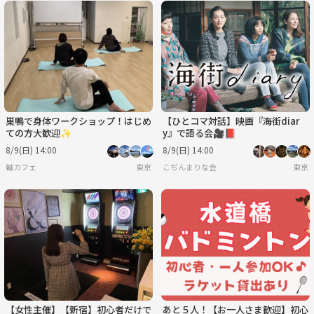
巣鴨で身体ワークショップ！はじめ
【ひとコマ対話】映画『海街diar
ての方大歓迎✨
y』で語る会🎥📕
8/9(日) 14:00
8/9(日) 14:00
軸カフェ
東京
こぢんまりな会
東京
【女性主催】【新宿】初心者だけで
あと５人！【お一人さま歓迎】初心