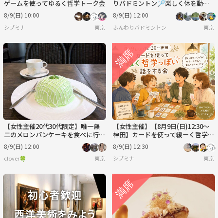
ゲームを使ってゆるく哲学トーク会
りバドミントン🏸楽しく体を動か
そう！
8/9(日) 10:00
8/9(日) 12:00
シブミナ
東京
ふんわりバドミントン
東京
【女性主催20代30代限定】唯一無
【女性主催】【8月9日(日)12:30～
二のメロンパンケーキを食べに行こ
神田】カードを使って緩ーく哲学っ
う〜🍒🎈
ぽい事を話す会
8/9(日) 12:00
8/9(日) 12:30
clover🍀
東京
シブミナ
東京