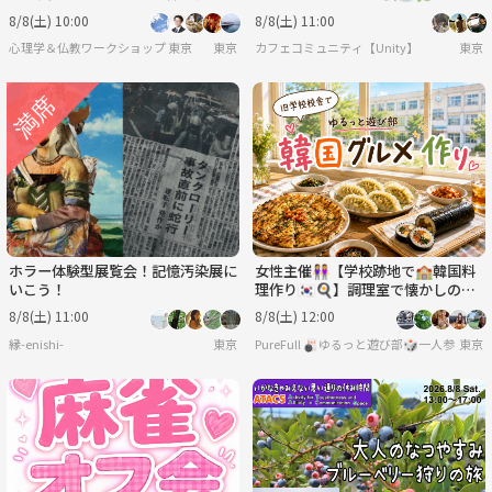
決法」ワークショップ-東京
8/8(土) 10:00
8/8(土) 11:00
心理学＆仏教ワークショップ 東京
東京
カフェコミュニティ【Unity】
東京
ホラー体験型展覧会！記憶汚染展に
女性主催👭【学校跡地で🏫韓国料
いこう！
理作り🇰🇷🍳】調理室で懐かしの学
生気分🏫.*
8/8(土) 11:00
8/8(土) 12:00
縁-enishi-
東京
PureFull 🎳ゆるっと遊び部🎲一人参加
東京