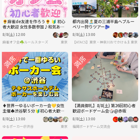
🌻麻雀de友達を作ろう🌻 🔰 初心
都内出発🏝️夏の三浦半島へブルー
者大歓迎 女性多数参加♪和気あい
ベリー狩りツアー🫐
あい麻雀オフ会！
8/8(土) 12:00
8/8(土) 13:00
麻雀オフ会☘️ルールスターズ
東京
【ATACS】東京・神奈川おでかけ＆友達づく
東京
♦️世界一ゆるいポーカー会💛女性
【満員御礼】8/8(土) 第26回初心者
主催♠️渋谷駅５分🔰初心者大歓迎
歓迎ボードゲーム会🎲@赤坂
♣
8/8(土) 13:00
8/8(土) 13:00
ゆるポーカー＠渋谷
東京
福岡ボードゲーム交流会
福岡