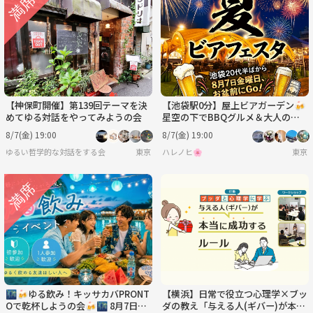
【神保町開催】第139回テーマを決
【池袋駅0分】屋上ビアガーデン🍻
めてゆる対話をやってみようの会
星空の下でBBQグルメ＆大人の遊
びでワイワイ楽しもう！【20代後
8/7(金) 19:00
8/7(金) 19:00
半〜50代前半】
ゆるい哲学的な対話をする会
東京
ハレノヒ🌸
東京
🌃🍻ゆる飲み！キッサカバPRONT
【横浜】日常で役立つ心理学×ブッ
Oで乾杯しようの会🍻🌃 8月7日
ダの教え「与える人(ギバー)が本当