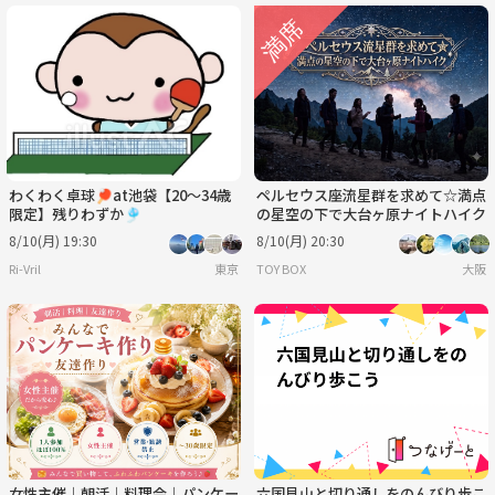
わくわく卓球🏓at池袋【20〜34歳
ペルセウス座流星群を求めて☆満点
限定】残りわずか🎐
の星空の下で大台ヶ原ナイトハイク
8/10(月) 19:30
8/10(月) 20:30
Ri-Vril
東京
TOY BOX
大阪
女性主催｜朝活｜料理会｜パンケー
六国見山と切り通しをのんびり歩こ