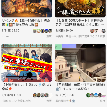
リベンジ🔥【23～34歳中心】初企
【8/9(日)20時スタート】吉祥寺の
画🔰🎇手持ち花火し隊🎇
名店「COFFEE HALL くぐつ草」
で、一緒にカレーを食べませんか？
8/9(日) 19:30
8/9(日) 20:00
🍛
more...
東京
中央線 新宿〜立川間で友達作ろうの会
東京
【上達が楽しい!!】涼しく🎐楽しむ
【平日開催 両国・江戸東京博物館
卓球🏓
🏛️】リニューアル記念！
8/10(月) 11:00
8/10(月) 13:30
"初めまして"を楽しみ隊
大阪
室内冒険会🏃‍♀️🏛
東京