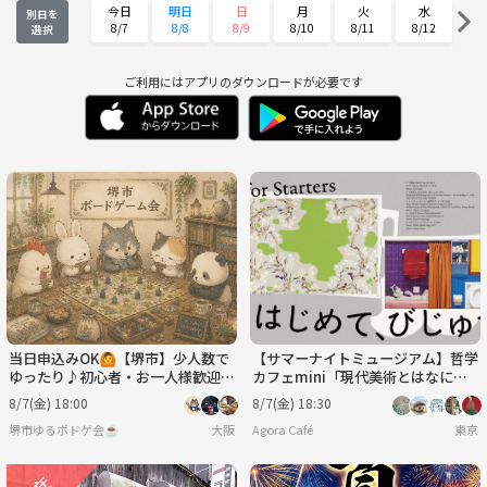
今日
明日
日
月
火
水
別日を
8/7
8/8
8/9
8/10
8/11
8/12
選択
木
金
土
日
月
火
8/13
8/14
8/15
8/16
8/17
8/18
ご利用にはアプリのダウンロードが必要です
水
木
金
土
日
月
8/19
8/20
8/21
8/22
8/23
8/24
火
水
木
金
土
日
8/25
8/26
8/27
8/28
8/29
8/30
月
火
水
木
金
土
8/31
9/1
9/2
9/3
9/4
9/5
当日申込みOK🙆【堺市】少人数で
【サマーナイトミュージアム】哲学
ゆったり♪初心者・お一人様歓迎ボ
カフェmini「現代美術とはなに
ドゲ会
か」@東京現代美術館※年齢制限有
8/7(金) 18:00
8/7(金) 18:30
堺市ゆるボドゲ会☕️
大阪
Agora Café
東京