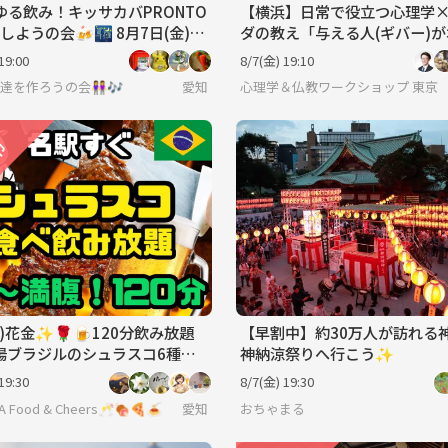
ゆる飲み！キッサカバPRONTO
【横浜】日常で役立つ心理学
しようの会🍻🌃 8月7日(金)19
ダの教え「与える人(ギバー)
成功するルール」ワークショ
19:00
8/7(金) 19:10
🤝‍🧑友達を作ろうの会👭🎶
愛知
心理学＆仏教ワークショップ 東京
(金)花金✨🌹🍺120分飲み放題
【早割中】約30万人が訪れる
本場ブラジルのシュラスコ6種＋
神納涼祭りへ行こう✨
フェ食べ放題＆ブラジルプリ
19:30
8/7(金) 19:30

 Food & Cheers🥂🍖🍕🍝
愛知
おちゃまる