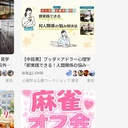
を見学
【中目黒】ブッダ×アドラー心理学
「即実践できる！人間関係の悩み解
決法」ワークショップ-東京
8/8(土) 10:00
地方出身者の方～是非来て下さいね♪ 毎週遊べるほんとうの友達作りをしよう✨
東京
心理学＆仏教ワークショップ 東京
東京