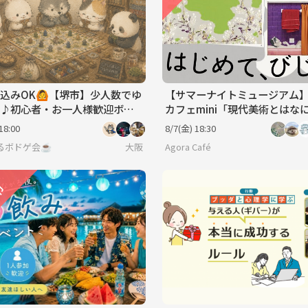
込みOK🙆【堺市】少人数でゆ
【サマーナイトミュージアム
♪初心者・お一人様歓迎ボド
カフェmini「現代美術とはな
@東京現代美術館※年齢制限
18:00
8/7(金) 18:30
るボドゲ会☕️
大阪
Agora Café