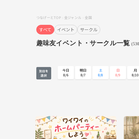
つなげーとTOP
全ジャンル
全国
すべて
イベント
サークル
趣味友イベント・サークル一覧
(53
今日
明日
土
日
月
別日を
8/6
8/7
8/8
8/9
8/10
選択
月
火
水
木
金
8/24
8/25
8/26
8/27
8/28