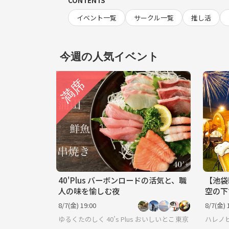
CONTENTS
イベント一覧
サークル一覧
推し活
今週の人気イベント
40'Plus バーボンロードの活気と、職
【池袋
人の味を愉しむ夜
空の下
ワイワ
8/7(金) 19:00
8/7(金) 
代前半
ゆるくたのしく 40’s Plus おいしいとここちよい時間を
東京
ハレノヒ