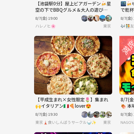
【池袋駅0分】屋上ビアガーデン🍻星
🌃
空の下でBBQグルメ＆大人の遊びで
で乾杯
ワイワイ楽しもう！【20代後半〜50
時〜
8/7(金) 19:00
8/7(金) 
代前半】
ハレノヒ🌸
東京
🎶🧑‍
【平成生まれ×女性限定🌷】集まれ
8/7
🙌イタリアン🇮🇹🍕lover😍
🍖 
ビュッ
8/7(金) 19:30
8/7(金) 
ン付
東京🗼食いしんぼうサークル🍚✨
東京
NAGOYA