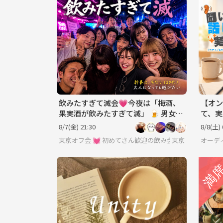
飲みたすぎて滅会💗今夜は「梅酒、
【オン
果実酒が飲みたすぎて滅」 🍺 男女年
て、実
齢地位関係なくフラットに 💞
りで学
8/7(金) 21:30
8/8(土) 
東京オフ会 💓 初めてさん歓迎の飲み会です 💓 
東京
オーデ