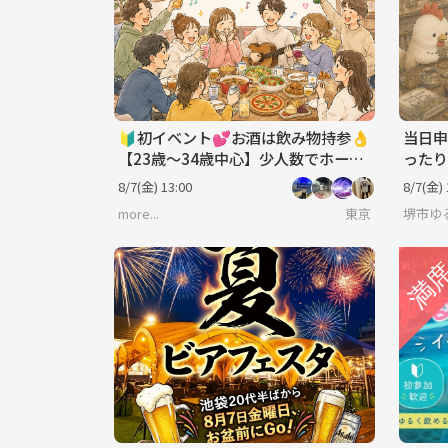
🔰初イベント💕お酒は飲み物持参👌
当日申
【23歳～34歳中心】少人数でホーム
ったり
パーティーという名のランチ会😋🍴
ゲ会
8/7(金) 13:00
8/7(金) 
🎉
more...
東京
堺市ゆ