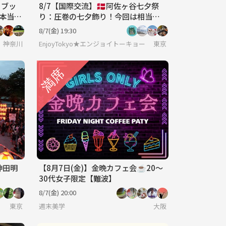
×ブッ
8/7【国際交流】🇩🇰阿佐ヶ谷七夕祭
が本当に
り：圧巻の七夕飾り！今回は相当国
ップ
際交流。【あと2名】
8/7(金) 19:30
神奈川
EnjoyTokyo★エンジョイトーキョー 〜気持ちだけでも国際
東京
神田明
【8月7日(金)】金晩カフェ会☕️20〜
30代女子限定【難波】
8/7(金) 20:00
東京
週末美学
大阪