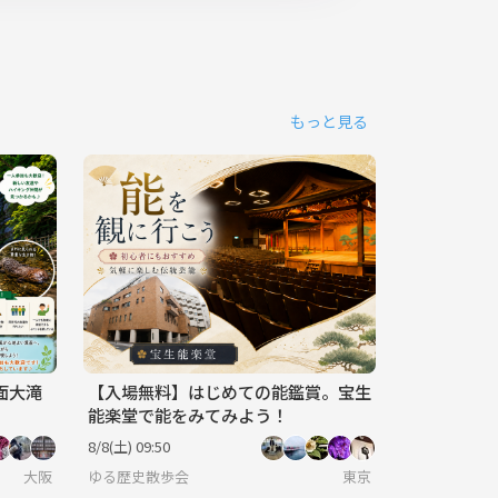
もっと見る
面大滝
【入場無料】はじめての能鑑賞。宝生
能楽堂で能をみてみよう！
8/8(土) 09:50
大阪
ゆる歴史散歩会
東京