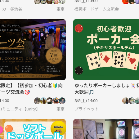
13:00
8/8(土) 13:00
代中心
ーカー＠渋谷
東京
福岡ボードゲーム交流会
代限定】【初参加・初心者🔰向
ゆったりポーカーしましょ🃏
ダーツ交流会🎯
大歓迎🎵
14:00
8/8(土) 14:00
ミュニティ【Unity】
東京
プライベット