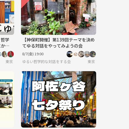
】哲学
【神保町開催】第139回テーマを決め
にか」
てゆる対話をやってみようの会
有
8/7(金) 19:00
東京
ゆるい哲学的な対話をする会
東京