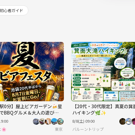
初心者ガイド
駅0分】屋上ビアガーデン🍻星
【20代・30代限定】真夏の箕
でBBQグルメ＆大人の遊びで
ハイキング🌿✨
イ楽しもう！【20代後半〜50
19:00
8/8(土) 09:00
】
🌸
東京
バルーントリップ