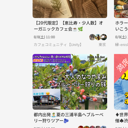
【20代限定】【恵比寿・少人数】オ
ホラー
ーガニックカフェ会☕️🌿
いこう
8/8(土) 11:00
8/8(土) 
カフェコミュニティ【Unity】
東京
縁-enis
都内出発🏝️夏の三浦半島へブルーベ
♦️世
リー狩りツアー🫐
催♠️