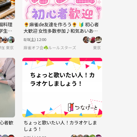
国料理
🌻麻雀de友達を作ろう🌻 🔰 初心者
の学生気
大歓迎 女性多数参加♪和気あいあい
麻雀オフ会！
8/8(土) 12:00
一人参加でも気軽に気楽に🐥
東京
麻雀オフ会☘️ルールスターズ
東京
初心者歓
ちょっと歌いたい人！カラオケしま
しょう！