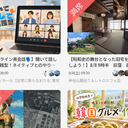
ライン英会話🗣️】聞いて話し
【昭和史の舞台となった旧宅
践型！ネイティブとのやりと
しよう！】8/8 9時半 荻窪 荻外
ぶ英会話🌿
荘 【常連の方参加費還元】
08:00
8/8(土) 09:30
男女関係なく純粋に友達作りをしよう✨ 転勤で出てきたばかり～友達が欲しい・
ィネール【日常に新たな彩りを/20代後半〜30代中心(40代少々)の集い】
東京
神社仏閣巡り＆レトロカフェ会