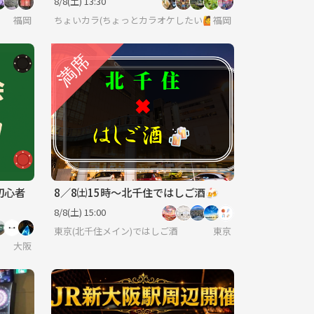
8/8(土) 13:30
福岡
ちょいカラ(ちょっとカラオケしたい🙋)
福岡
初心者
8／8㈯15時〜北千住ではしご酒🍻
8/8(土) 15:00
東京(北千住メイン)ではしご酒
東京
大阪