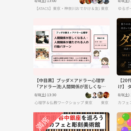
8/8(土) 13:00
8/8(土) 
【ATACS】東京・神奈川おでかけ＆友達づくり｜20代30
東京
ゆるポ
【中目黒】ブッダ×アドラー心理学
【20
「アドラー流:人間関係が苦しくなる
け】 
人・満たされる人の行動パターン」
8/8(土) 13:30
8/8(土) 
ワークショップ-東京
心理学＆仏教ワークショップ 東京
東京
カフェコ