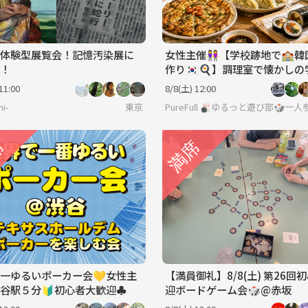
体験型展覧会！記憶汚染展に
女性主催👭【学校跡地で🏫韓
！
作り🇰🇷🍳】調理室で懐かし
分🏫.*
11:00
8/8(土) 12:00
hi-
東京
PureFull 🎳ゆるっと遊び部🎲
界一ゆるいポーカー会💛女性主
【満員御礼】8/8(土) 第26回
渋谷駅５分🔰初心者大歓迎♣
迎ボードゲーム会🎲@赤坂