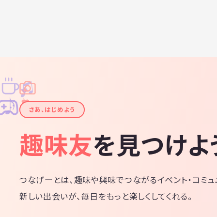
♫
✧
✦
✦
♪
✧
さあ、はじめよう
趣味友
を見つけよ
つなげーとは、趣味や興味でつながるイベント・コミュ
新しい出会いが、毎日をもっと楽しくしてくれる。