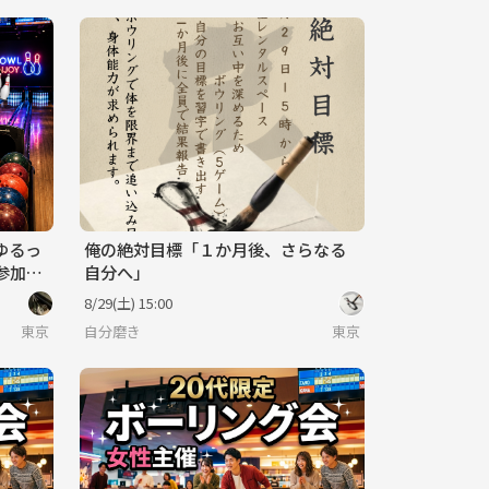
ゆるっ
俺の絶対目標「１か月後、さらなる
参加歓
自分へ」
8/29(土) 15:00
東京
自分磨き
東京