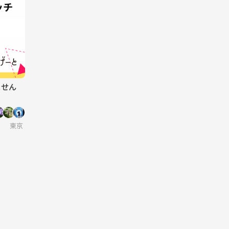
ません
✨
東京