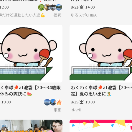
ング会🎳
12:00
8/21(金) 14:00
手だけど運動したい人達💪
福岡
ゆるスポCHIBA
く卓球🏓at池袋【20〜34歳限
わくわく卓球🏓at池袋【20〜
休みの爽快に🍉
定】夏の思い出に🏝️
 19:00
8/15(土) 19:00
東京
Ri-Vril