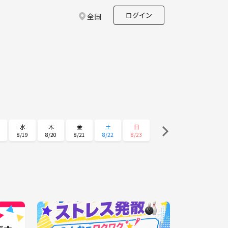
ログイン
全国
水
木
金
土
日
8/19
8/20
8/21
8/22
8/23