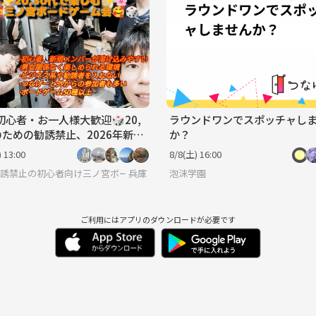
初心者・お一人様大歓迎🎲20,
ラウンドワンでスポッチャし
のための勧誘禁止、2026年新規
か？
向け三ノ宮ボードゲーム会開
 13:00
8/8(土) 16:00

勧誘禁止の初心者向け三ノ宮ボードゲーム会🥰🎲初心者・お一人様大歓迎😆
兵庫
泡沫学園
ご利用にはアプリのダウンロードが必要です