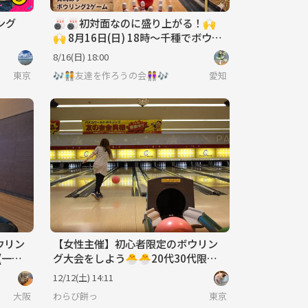
ング
🎳🎳初対面なのに盛り上がる！🙌
🙌 8月16日(日) 18時〜千種でボウリ
ングをやろうの会🎳🎳
8/16(日) 18:00
東京
🎶🧑‍🤝‍🧑友達を作ろうの会👭🎶
愛知
ウリン
【女性主催】初心者限定のボウリン
グ大会をしよう🐣🐣20代30代限定
🦁🦁
12/12(土) 14:11
大阪
わらび餅っ
東京