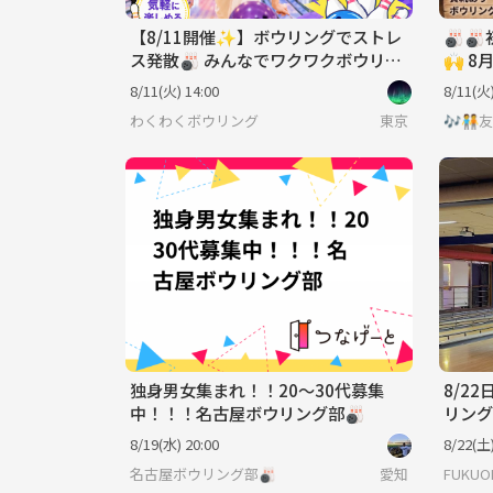
【8/11開催✨】ボウリングでストレ
🎳
ス発散🎳 みんなでワクワクボウリン
🙌 8
グ交流会⭐️
ングを
8/11(火) 14:00
8/11(火)
わくわくボウリング
東京
🎶🧑‍
独身男女集まれ！！20〜30代募集
8/2
中！！！名古屋ボウリング部🎳
リング
8/19(水) 20:00
8/22(土)
名古屋ボウリング部🎳
愛知
FUKU