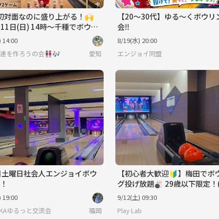
初対面なのに盛り上がる！🙌
【20〜30代】ゆる〜くボウリ
月11日(日) 14時〜千種でボウリ
会‼️
やろうの会🎳🎳
 14:00
8/19(水) 20:00
🤝‍🧑友達を作ろうの会👭🎶
愛知
エンジョイ同盟
2日土曜日社会人エンジョイボウ
【初心者大歓迎🔰】梅田でボ
！
グ投げ放題🎳 29歳以下限定！(一部
除く)
 19:00
9/12(土) 09:30
OKAゆるっと交流会
福岡
Play Lab