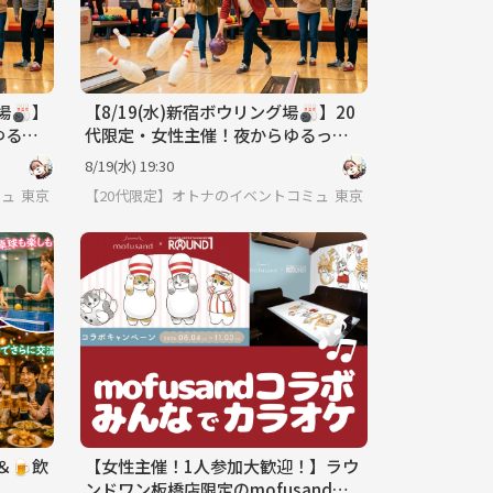
場🎳】
【8/19(水)新宿ボウリング場🎳】20
ゆるっ
代限定・女性主催！夜からゆるっと2
ナイト
ゲーム！初心者歓迎の交流ナイト✨
8/19(水) 19:30
ミュニティ♪
東京
【20代限定】オトナのイベントコミュニティ♪
東京
＆🍺飲
【女性主催！1人参加大歓迎！】ラウ
ンドワン板橋店限定のmofusandカ