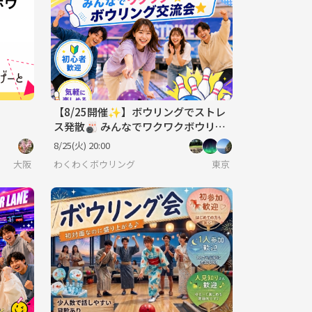
【8/25開催✨】ボウリングでストレ
ス発散🎳 みんなでワクワクボウリン
グ交流会⭐️
8/25(火) 20:00
大阪
わくわくボウリング
東京