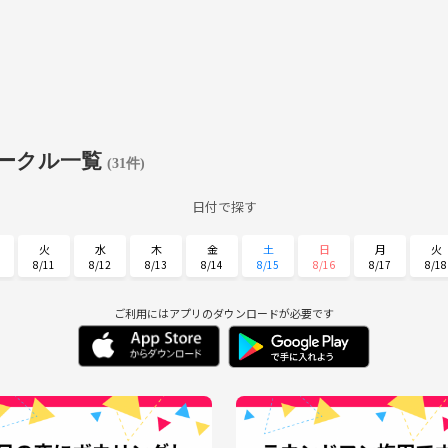
ークル一覧
(31件)
日付で探す
火
水
木
金
土
日
月
火
8/11
8/12
8/13
8/14
8/15
8/16
8/17
8/18
土
日
月
火
水
木
金
8/29
8/30
8/31
9/1
9/2
9/3
9/4
ご利用にはアプリのダウンロードが必要です