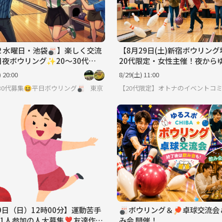
12 水曜日・池袋🎳】楽しく交流
【8月29日(土)新宿ボウリング
日夜ボウリング✨20～30代限
20代限定・女性主催！夜から
と2ゲーム！初心者歓迎の交流
 20:00
8/29(土) 11:00
✨
30代募集😆平日ボウリング🎳
東京
【20代限定】オトナのイベントコ
9日（日）12時00分】運動苦手
🎳ボウリング＆🏓卓球交流会
1人参加の人大募集❣️友達作り
み会 開催！