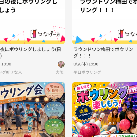
夜にボウリングしましょう(日
ラウンドワン梅田でボウリン
)
グ！！！
 19:30
8/20(木) 19:30
ング好きな人
大阪
平日ボウリング