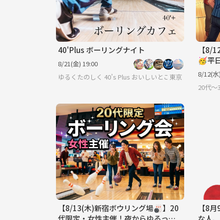
40'Plus ボーリングナイト
【8/
🥳平
8/21(金) 19:00
定
8/12(水)
ゆるくたのしく 40’s Plus おいしいとここちよい時間を
東京
20代〜
【8/13(木)新宿ボウリング場🎳】20
【8月
代限定・女性主催！夜からゆるっと2
な人、