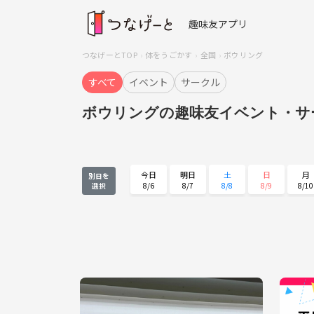
趣味友アプリ
つなげーとTOP
体をうごかす
全国
ボウリング
すべて
イベント
サークル
ボウリングの趣味友イベント・サ
今日
明日
土
日
月
別日を
8/6
8/7
8/8
8/9
8/10
選択
月
火
水
木
金
8/24
8/25
8/26
8/27
8/28