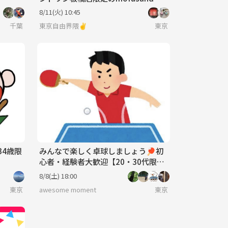
ラオケルームに行こう🎤🎶
8/11(火) 10:45
千葉
東京自由界隈✌️
東京
34歳限
みんなで楽しく卓球しましょう🏓初
心者・経験者大歓迎【20・30代限
定】
8/8(土) 18:00
東京
awesome moment
東京