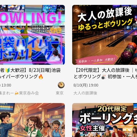
者🔰大歓迎】8/23(日曜)池袋
【20代限定】大人の放課後 ｜
ハイパーボウリング🔥
とボウリング🎳 初参加・一人
迎！
 13:00
8/10(月) 19:00
集まれー🍻東京呑み会
東京
大人の放課後