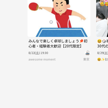
みんなで楽しく卓球しましょう🏓初
😆
心者・経験者大歓迎【20代限定】
30代
初心者
8/22(土) 19:30
8/29(土)
催🥰
awesome moment
東京
😆✨