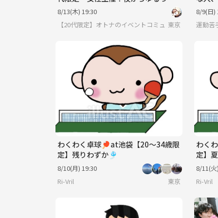
ゲーム！初心者歓迎の交流ナイト✨
ボーリ
8/13(木) 19:30
8/9(日) 
【20代限定】オトナのイベントコミュニティ♪
東京
運動苦
わくわく卓球🏓at池袋【20〜34歳限
わくわ
定】残りわずか🎐
定】夏
8/10(月) 19:30
8/11(火)
Ri-Vril
東京
Ri-Vril