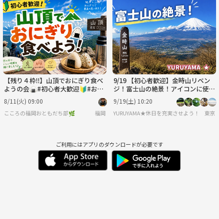
【残り４枠‼️】山頂でおにぎり食べ
9/19 【初心者歓迎】金時山リベン
ようの会🍙#初心者大歓迎🔰#おひ
ジ！富士山の絶景！アイコンに使え
とり様参加OK❣️#友だち作り
る素敵な写真を撮りに行こう！！
8/11(火) 09:00
9/19(土) 10:20
こころの福岡おともだち部🌿
福岡
YURUYAMA★休日を充実させよう！（グ
東京
ご利用にはアプリのダウンロードが必要です