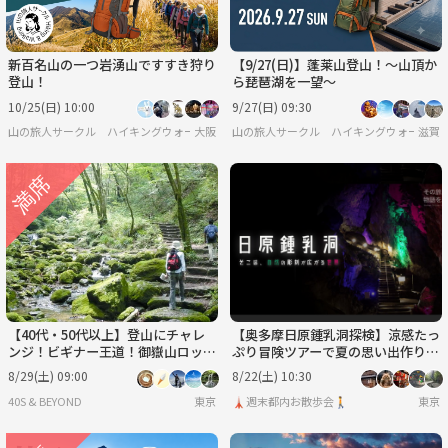
新百名山の一つ岩湧山ですすき狩り
【9/27(日)】蓬莱山登山！～山頂か
登山！
ら琵琶湖を一望～
10/25(日) 10:00
9/27(日) 09:30
山の旅人サークル ハイキングウォーキング
大阪
山の旅人サークル ハイキングウォーキン
滋賀
【40代・50代以上】登山にチャレ
【奥多摩日原鍾乳洞探検】涼感たっ
ンジ！ビギナー王道！御嶽山ロック
ぷり冒険ツアーで夏の思い出作り
ガーデン。
🌿✨
8/29(土) 09:00
8/22(土) 10:30
40S & BEYOND
東京
🗼週末都内お散歩会🚶
東京