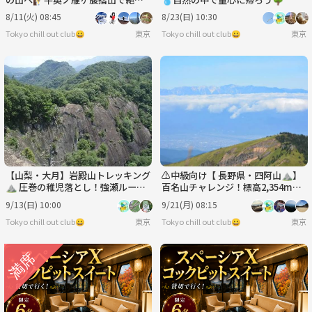
トレッキング
8/11(火) 08:45
8/23(日) 10:30
Tokyo chill out club😀
東京
Tokyo chill out club😀
東京
【山梨・大月】岩殿山トレッキング
⚠️中級向け【 長野県・四阿山⛰】
⛰ 圧巻の稚児落とし！強瀬ルー
百名山チャレンジ！標高2,354mの
ト!!
絶景へ⭐️
9/13(日) 10:00
9/21(月) 08:15
Tokyo chill out club😀
東京
Tokyo chill out club😀
東京