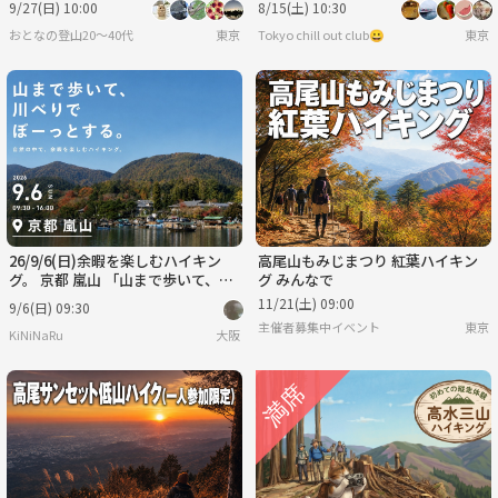
9/27(日) 10:00
8/15(土) 10:30
おとなの登山20〜40代
東京
Tokyo chill out club😀
東京
26/9/6(日)余暇を楽しむハイキン
高尾山もみじまつり 紅葉ハイキン
グ。 京都 嵐山 「山まで歩いて、川
グ みんなで
べりでぼーっとする。」
11/21(土) 09:00
9/6(日) 09:30
主催者募集中イベント
東京
KiNiNaRu
大阪