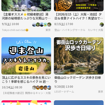
【主催オススメ⭐️初級者歓迎】湯
【2026/8/15（土）大阪・池田】夕
河原の秘境感たっぷりな天照山で滝
日＆夜景ナイトハイク！秀望台で絶
巡り＆森林浴ハイク🌳
景体験✨初心者・一人参加歓迎
9/5(土) 10:00
8/15(土) 17:00
Tokyo chill out club😀
東京
登山・ハイキングサークル たいやきんぐ
大阪
頂上に広がるススキの景色を見にい
御岳山ロックガーデン 沢歩き日帰
こう！季節を感じるハイク in 岩湧
り
山
9/20(日) 13:00
10/24(土) 08:30
LESボードゲーム
東京
【未経験者大歓迎】関西ゆるキャン・ゆるハイク
大阪