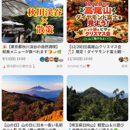
🎉【東京都秋川渓谷の自然満喫】
【12/20(日)高尾山クリスマス会
給食メニューが食べれます🍞🍛🌿
🎅】限定！ダイヤモンド富士観賞
＆トマト鍋とピザで山ご飯交流会
9/13(日) 10:00
12/20(日) 10:00
🍕
🗼週末都内お散歩会🚶
東京
おHANAでgo❣️
東京
【山の日】山の日に日本一長い名前
【埼玉県日向山】軽登山＆川遊び
の山へ🧗牛奥ノ雁ヶ腹摺山で絶景
💧自然の中で童心に帰ろう🌳