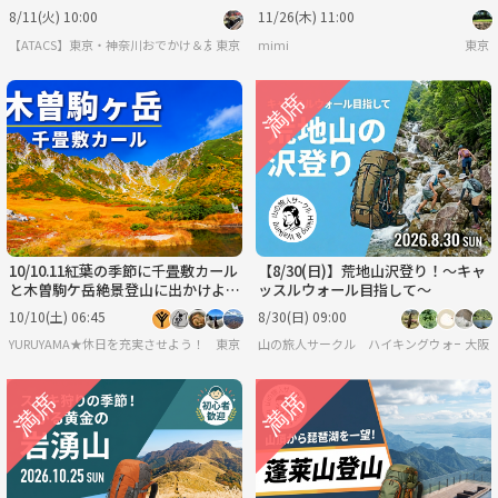
8/11(火) 10:00
11/26(木) 11:00
【ATACS】東京・神奈川おでかけ＆友達づくり｜20代30代中心
東京
mimi
東京
10/10.11紅葉の季節に千畳敷カール
【8/30(日)】荒地山沢登り！～キャ
と木曽駒ケ岳絶景登山に出かけよ
ッスルウォール目指して～
う！
10/10(土) 06:45
8/30(日) 09:00
YURUYAMA★休日を充実させよう！（グループ登山サークル）
東京
山の旅人サークル ハイキングウォーキン
大阪