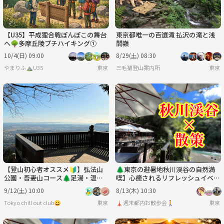
【U35】平成狸合戦ぽんぽこの舞台
東京都唯一の百選滝 払沢の滝と浅
へ🌳多摩丘陵プチハイキング①
間嶺
10/4(日) 09:00
8/29(土) 08:30
やまりふ⛰️U35
東京
三毛猫登山案内所
東京
【登山初心者オススメ🔰】弘法山
🌲東京の避暑地秋川渓谷の自然満
公園・吾妻山コース🌲足湯・温泉
喫】心癒されるリフレッシュイベン
付き＆調布花火大会🎇マシマシ企
ト🌿
9/12(土) 10:00
8/13(木) 10:30
画！！
Tokyo chill out club😀
東京
🗼週末都内お散歩会🚶
東京