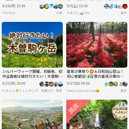
中湖を眺めよう！
8/10(月) 20:30
9/5(土) 10:20
TOY BOX
大阪
やまりふ⛰️U35
東京
シルバーウィーク開催、初級者、初
曼珠沙華祭り🏵️＆日和田山登山！
中企画者は絶対行きたい！木曽駒ヶ
初心者歓迎🔰圧巻の曼珠沙華の美
岳☘️
しさと人気の低山縦走体験🪷
9/21(月) 20:00
9/27(日) 09:20
たまトレ🐣トレッキング、多摩川ウォーキング、ゆるラン）
東京
Tokyo chill out club😀
東京