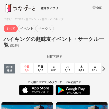
全国
趣味友アプリ
つなげーとTOP
全ジャンル
全国
ハイキング
すべて
イベント
サークル
ハイキングの趣味友イベント・サークル一
覧
(52件)
日付で探す
今日
明日
火
水
木
金
別日を
8/9
8/10
8/11
8/12
8/13
8/14
選択
土
日
月
火
水
木
8/15
8/16
8/17
8/18
8/19
8/20
ご利用にはアプリのダウンロードが必要です
金
土
日
月
火
水
8/21
8/22
8/23
8/24
8/25
8/26
木
金
土
日
月
火
8/27
8/28
8/29
8/30
8/31
9/1