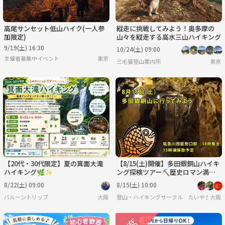
高尾サンセット低山ハイク(一人参
縦走に挑戦してみよう！奥多摩の
加限定)
山々を縦走する高水三山ハイキング
9/19(土) 16:30
10/24(土) 09:00
主催者募集中イベント
東京
三毛猫登山案内所
東京
【20代・30代限定】夏の箕面大滝
【8/15(土)開催】多田銀銅山ハイキ
ハイキング🌿✨
ング探検ツアー⛏️歴史ロマン満
喫！初参加・おひとり歓迎
8/22(土) 09:00
8/15(土) 10:00
バルーントリップ
大阪
登山・ハイキングサークル たいやきんぐ
大阪