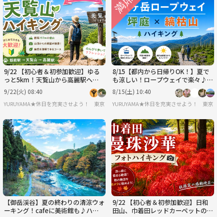
9/22 【初心者＆初参加歓迎】ゆる
8/15【都内から日帰りOK！】夏で
っと5km！天覧山から高麗駅へ、
も涼しい！ロープウェイで楽々♪
秋色フォトハイク！
八ヶ岳・坪庭＆縞枯山絶景ハイキン
9/22(火) 08:40
8/15(土) 10:40
グ
YURUYAMA★休日を充実させよう！（グループ登山サークル）
東京
YURUYAMA★休日を充実させよう！（グ
東京
【御岳渓谷】夏の終わりの清涼ウォ
9/22 【初心者＆初参加歓迎】日和
ーキング！cafeに美術館も♪ハイ
田山、巾着田レッドカーペットのフ