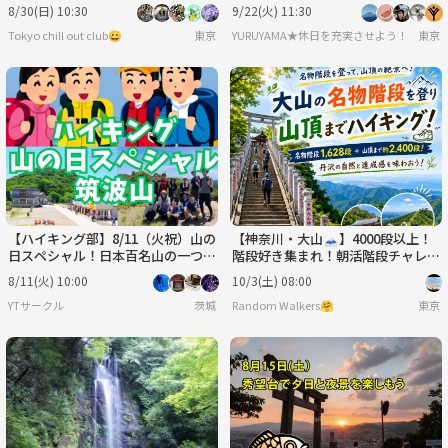
キング初心者オススメ🔰
ォトハイキング
8/30(日) 10:30
9/22(火) 11:30
Tokyo chill out club😀
東京
YURUYAMA★休日を充実させよう！（グ
東京
【ハイキング部】8/11（火祝）山の
【神奈川・大山🗻】4000段以上！
日スペシャル！日本百名山の一つ筑
階段好き集まれ！朝活階段チャレン
波山で大パノラマを観よう⛰【一
ジ＆絶景！体力UPハイキング企画
8/11(火) 10:00
10/3(土) 08:00
人参加多数】
YTサークル
茨城
Random Walkers🤗
東京