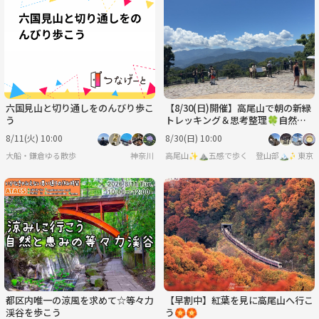
六国見山と切り通しをのんびり歩こ
【8/30(日)開催】高尾山で朝の新緑
う
トレッキング＆思考整理🍀自然の
中で気分もリフレッシュ✨
8/11(火) 10:00
8/30(日) 10:00
大船・鎌倉ゆる散歩
神奈川
高尾山✨⛰️五感で歩く 登山部🏔️✨
東京
都区内唯一の涼風を求めて☆等々力
【早割中】紅葉を見に高尾山へ行こ
渓谷を歩こう
う🏵️🏵️