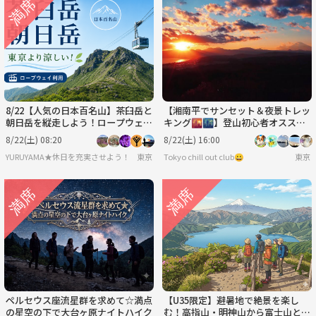
8/22【人気の日本百名山】茶臼岳と
【湘南平でサンセット＆夜景トレッ
朝日岳を縦走しよう！ロープウェイ
キング🌇🌃】登山初心者オススメ
利用です！
🔰主催イチオシ✨️
8/22(土) 08:20
8/22(土) 16:00
YURUYAMA★休日を充実させよう！（グループ登山サークル）
東京
Tokyo chill out club😀
東京
ペルセウス座流星群を求めて☆満点
【U35限定】避暑地で絶景を楽し
の星空の下で大台ヶ原ナイトハイク
む！高指山・明神山から富士山と山