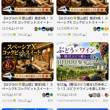
【はぴヨロ🍀登山部】限定6名！ ス
【はぴヨロ🍀登山部】限定6名！ ス
ペーシアX コックピットスイート貸
ペーシアX コックピットスイート貸
切✨ 大人の修学旅行 in 日光🍁
切✨ 大人の修学旅行 in 日光🍁
11/14(土) 07:30
11/23(月) 07:30
はぴヨロ🍀【登山部⛰️】
東京
はぴヨロ🍀【登山部⛰️】
東京
【はぴヨロ🍀登山部】限定6名！ ス
9/12🍇【勝沼ぶどう郷を1万歩歩こ
ペーシアX コックピットスイート貸
う！】ぶどう×ワインを楽しむ秋の
切✨ 大人の修学旅行 in 日光🍁
日帰り旅🍷
12/5(土) 07:30
9/12(土) 10:10
はぴヨロ🍀【登山部⛰️】
東京
YURUYAMA★休日を充実させよう！（グ
東京