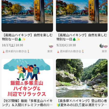
水
木
金
土
日
月
9/2
9/3
9/4
9/5
9/6
9/7
【高尾山ハイキング】自然を楽しむ
【高尾山ハイキング】自然を楽しむ
特別な一日🌲✨
特別な一日🌲✨
10/17(土) 10:30
9/22(火) 10:30
🗼週末都内お散歩会🚶
東京
🗼週末都内お散歩会🚶
東京
【9/27開催】飯能「多峯主山ハイキ
【奥多摩×ハイキング】登山初心者
ング」＆入間川ドレミファ橋の川辺
🔰夏休みの1日🎵夏は清流でリフレ
リラックス体験！🌿✨
ッシュしましょう🌿🚶‍♂️