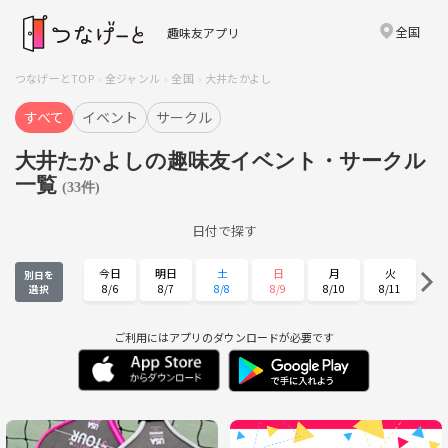
全国
趣味友アプリ
つなげーとTOP
全ジャンル
全国
大井たかよし
すべて
イベント
サークル
大井たかよしの趣味友イベント・サークル
一覧
(33件)
日付で探す
今日
明日
土
日
月
火
別日を
8/6
8/7
8/8
8/9
8/10
8/11
選択
水
木
金
土
日
月
8/12
8/13
8/14
8/15
8/16
8/17
ご利用にはアプリのダウンロードが必要です
火
水
木
金
土
日
8/18
8/19
8/20
8/21
8/22
8/23
月
火
水
木
金
土
8/24
8/25
8/26
8/27
8/28
8/29