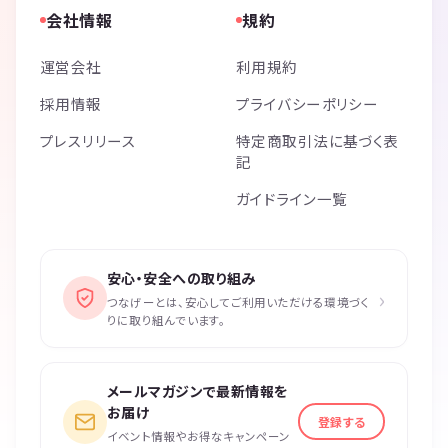
会社情報
規約
運営会社
利用規約
採用情報
プライバシーポリシー
プレスリリース
特定商取引法に基づく表
記
ガイドライン一覧
安心・安全への取り組み
›
つなげーとは、安心してご利用いただける環境づく
りに取り組んでいます。
メールマガジンで最新情報を
お届け
登録する
イベント情報やお得なキャンペーン