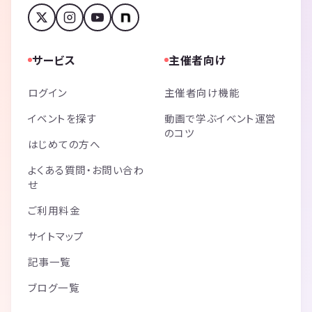
サービス
主催者向け
ログイン
主催者向け機能
イベントを探す
動画で学ぶイベント運営
のコツ
はじめての方へ
よくある質問・お問い合わ
せ
ご利用料金
サイトマップ
記事一覧
ブログ一覧