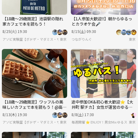
【18歳〜29歳限定】池袋駅の隠れ
【1人参加大歓迎‼️】朝からゆるっ
家カフェで本を読もう！
とカラオケ会🎤
8/25(火) 19:30
8/15(土) 09:30
アソビ実験室【ボドゲ・マダミス・サバゲー】
東京
つながりんぐ
東京
【18歳〜29歳限定】ワッフルの美
途中参加OK&初心者大歓迎⭐️【大
味しいカフェで本を読もう！@高輪
井町 駅チカ】女性が運営のゆるバ
ゲートウェイ
スケ🏀 男女MIXでのエンジョイレ
8/13(木) 19:30
8/8(土) 17:30
ベル！
アソビ実験室【ボドゲ・マダミス・サバゲー】
東京
毎週開催 ⭐️ ENJOY！男女Mix ゆるスポ
東京