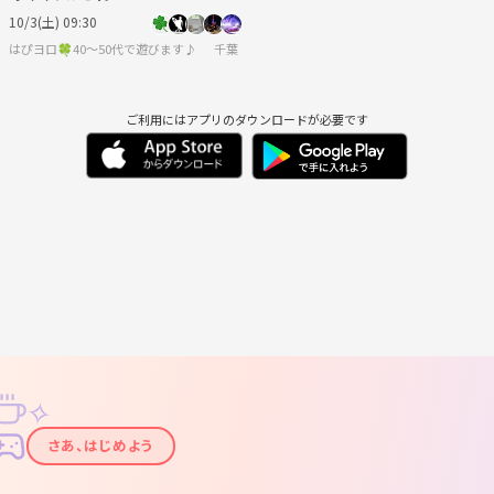
10/3(土) 09:30
はぴヨロ🍀40〜50代で遊びます♪
千葉
ご利用にはアプリのダウンロードが必要です
✧
✦
さあ、はじめよう