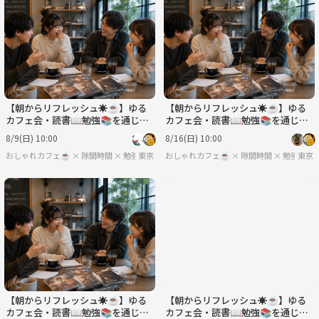
【朝からリフレッシュ☀️☕】ゆる
【朝からリフレッシュ☀️☕】ゆる
カフェ会・読書📖勉強📚を通じて
カフェ会・読書📖勉強📚を通じて
新しい仲間を見つけよう✨
新しい仲間を見つけよう✨
8/9(日) 10:00
8/16(日) 10:00
おしゃれカフェ☕️ × 隙間時間 × 勉強・読書・おしゃべりサークル
東京
おしゃれカフェ☕️ × 隙間時間 × 勉強・
東京
【朝からリフレッシュ☀️☕】ゆる
【朝からリフレッシュ☀️☕】ゆる
カフェ会・読書📖勉強📚を通じて
カフェ会・読書📖勉強📚を通じて