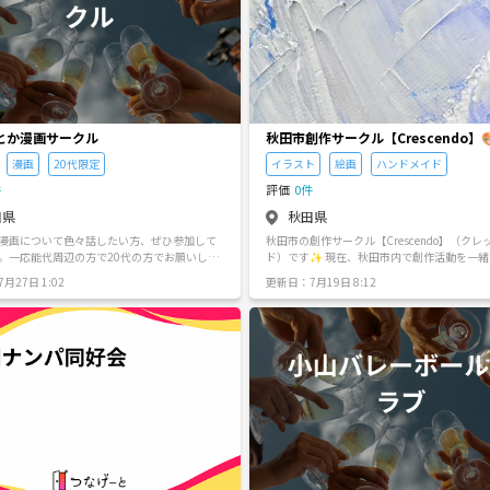
とか漫画サークル
秋田市創作サークル【Crescendo】
漫画
20代限定
イラスト
絵画
ハンドメイド
件
評価
0件
田県
秋田県
漫画について色々話したい方、ぜひ参加して
​秋田市の創作サークル【Crescendo】（ク
。一応能代周辺の方で20代の方でお願いした
ド）です✨ 現在、秋田市内で創作活動を一緒に頑張
り、高め合えるメンバーを募集中です。 【概要】 ​現在
月27日 1:02
更新日：7月19日 8:12
のメンバー：3名（女性2名・男性1名） ​年齢層
代〜30代中心 ​雰囲気： 少人数でアットホー
問わず、和気あいあいと活動できる環境にな
す ​「一人で描くのもいいけど、誰かとモチベーション
を共有したい」という方、ぜひ一緒に描きま
初心者の方も大･大･大歓迎です👍 【活動内容】 ・個人
で制作したイラスト・絵画作品の鑑賞会 ・イ
画、その他ハンドメイド作品制作 【活動場所】※メン
バーが2～5人の場合 ・秋田市文化創造館内 
ース ・あきた芸術劇場ミルハス 会議室 ※参加メンバー
が5人を超える場合、 メンバーの居住地域を考慮し
て、 近隣コミュニティセンターの会議室を お借りしま
す。 【参加費】 基本無料 (画材はご自身でご用意くだ