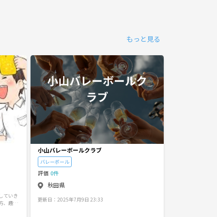
もっと見る
小山バレーボールクラブ
秋田市創作サーク
バレーボール
イラスト
絵画
評価
0件
評価
0件
秋田県
秋田県
していき
​秋田市の創作サーク
更新日：2025年7月9日 23:33
ド）です✨ 現在、秋田市内で創作活動を一緒に頑張
り、高め合えるメンバーを
更新日：7月19日 8: