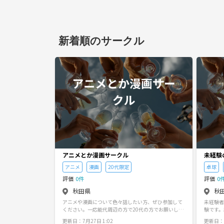
新着順のサークル
アニメとか漫画サークル
未経験
アニメ
漫画
20代限定
卓球
評価
0件
評価
0
秋田県
秋
アニメや漫画について色々話したい方、ぜひ参加して
未経験者
ください。一応能代周辺の方で20代の方でお願いした
験です。
いです。
えていた
更新日：7月27日 1:02
更新日：7