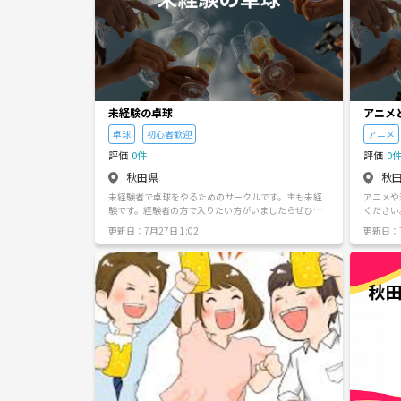
未経験の卓球
アニメ
卓球
初心者歓迎
アニメ
評価
0件
評価
0
秋田県
秋
未経験者で卓球をやるためのサークルです。主も未経
アニメや
験です。経験者の方で入りたい方がいましたらぜひ教
ください
えていただきたいです。下手とか上手いとか関係なく
いです。
更新日：7月27日 1:02
更新日：7
楽しくやりたいです。能代周辺の方だとありがたいで
す。