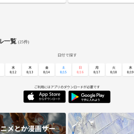
りたいです。能代周辺の方だとありがたいで
ってきたらイベント等も開催していきたいです。 
なでワイワイやりましょう！
ル一覧
(25件)
日付で探す
水
木
金
土
日
月
火
水
8/12
8/13
8/14
8/15
8/16
8/17
8/18
8/19
日
月
火
水
木
金
土
8/30
8/31
9/1
9/2
9/3
9/4
9/5
ご利用にはアプリのダウンロードが必要です