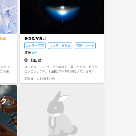
🎨✍
あきた写真部
カメラ・写真
カメラ・撮影会
芸術・アート
評価
0件
秋田県
レッシェン
はじめまして。 サークル情報をご覧いただき、ありが
とうございます。 秋田県で写真を※撮っている方/※こ
れからはじめてみようとしている方/※撮ってもらいた
更新日：5月5日 10:46
： 20
い方の交流・情報交換の場としてサークルを設立した
ム！年齢を
いと思っています。 まだ思いつきなので設立に興味が
っていま
ある方と一緒にサークルを作って行ければと考えてい
ます。 参加条件は撮影が写真が好きなこと位でしょう
しょう！
か。 以下の様な目的でサークル活動出来ればと何とな
く思っています。 ・楽しかった時間・思い出の瞬間を
ラスト･絵
写真として残したいなぁ ・カメラを買ったけど、何処
で撮影したら良いか情報交換したなぁ ・これからカメ
フリースペ
ラ買って、写真たくさん撮りたいなぁ ・スマホのカメ
ラを使いこなして綺麗な写真をとりたいなぁ こんな感
じをテーマに一緒にサークルを盛り上げていけるメン
バーを募れれば良いかなとおもっています。 撮影は人
それぞれスタイルがあると思いますので、一人で写真