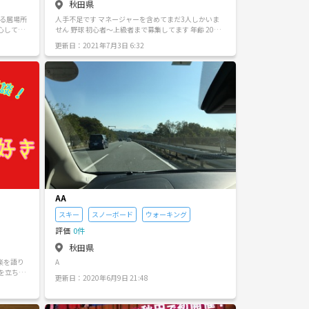
秋田県
れる居場所
人手不足です マネージャーを含めてまだ3人しかいま
心して参
せん 野球 初心者〜上級者まで募集してます 年齢 20
ア問わず
歳〜48歳くらいまで 練習日は土日の予定です 人が沢山
更新日：2021年7月3日 6:32
ができる
集まるようでしたら練習試合も組みます
AA
スキー
スノーボード
ウォーキング
評価
0件
秋田県
楽を語り
A
を立ち上
更新日：2020年6月9日 21:48