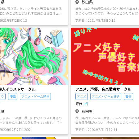
田県
秋田県
当事者に寄り添いたい=アライと当事者が集える
能代山本とその周辺地域の20～30代が集ま
 自分のことを否定されずに過ごせるコミュニ
をつくっていきます。 ゆるっとどなたでも安
ったらいいなと感じている性的マイノリティ
加できることを大切に、インドア・アウトド
021年8月2日 0:12
更新日：2021年8月2日 0:12
アライとしてアクションを起こしたいけど何
さまざまな活動を通して気の合う仲間づくり
いいか分からないでいるというアライな方な
サークルです。
ださい。 ※参加にともなって自己の
（性的指向と性自認）を必ずしも開示する必要は
ん。
会人イラストサークル
アニメ、声優、音楽愛者サークル
くり
漫画
アニメ・ゲーム好き
アニメ
アニメ・ゲーム好き
音楽
件
評価
0件
田県
秋田県
します。 この度、秋田に住むイラスト好きの
秋田県内でアニメ、声優、アニソンなどの音
ークルを立ち上げようと思っています。 【活
会える仲間がいない！ そのためこのサークル
 ・趣味を通じて仲間を作る ・定期的に作品を
げてみました！ 同趣味の友達、仲間を作り今後関わっ
020年12月7日 12:02
更新日：2020年7月1日 12:44
評価し合い、画力の向上を目指す ・同人誌や
ていければと思います！ 性別年齢は問いません！ 秋田
作製し、イベントに出展する ・その他、何か
県内、もちろん県外の方も大歓迎です！ このサークル