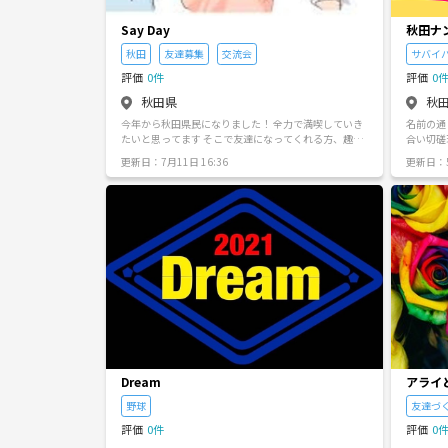
Say Day
秋田ナ
秋田
友達募集
交流会
サバイ
評価
0件
評価
0
秋田県
秋
今年から秋田県民になりました！ 全力で満喫していき
名前の通
たいと思ってます そこで友達になってくれる方、趣味
合い切磋
や熱中してることを共有できる方募集中です 仲良くな
す。 活
更新日：7月11日 16:36
更新日：5
ってきたらイベント等も開催していきたいです。 みん
なでワイワイやりましょう！
Dream
アライ
野球
友達づ
評価
0件
評価
0