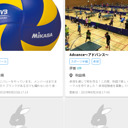
ことがあれば取り入れたいと思います！ 【こ
ではアニメ、声優、アニソンなどの音楽等を
ぜひ！】 ・絵を描くことが好き ・お話を考え
ればなと思っています！ もちろんサークル内
好き ・漫画、アニメ、ゲームなどサブカルチ
以外の普通の雑談も歓迎です！ 楽しくやって
き ・趣味を探している ・イベント出展や主催
ょう！
務教育を卒業し、就
、もしくは求職している方。 ・定期的に会費
ができる方(詳細はまだ決めてませんが、半年
円ほど) ・LINEやSNSで連絡ができる方。 ・最
ーを守って団体行動ができる方。 【募集人
間】 ・秋田市役所内
ース」もしくはアルヴェ(メンバーの意見を取
複数箇所での活動を考えています) ・平日17:0
00、土曜日13:00～15:00、月1～3回(こちらも
Advance〜アドバンス〜
の意見を取り入れて決定しようと思います) 画
ボール
スポーツ全般
卓球
、年齢は問いません！ 「何か始めたい」「仲
い」という気持ちを重視します。 はじめのう
件
評価
0件
～く活動しようと思います(笑) よろしくお願
田県
秋田県
すm(_ _)m
にバレーをやっています。 メンバーはまだま
卓球を通じて和を作る！この度、秋田で新し
ので ブランクがある方でも構わないので 楽し
ークルを作りました！ 卓球経験者を募集しています^ ^
しませんか？ いずれは大会なんかも出てみた
一緒に練習をして、大会出場を目指しましょう
020年8月10日 17:14
更新日：2019年8月24日 17:46
てますのでよろしくお願いします。 お子様連
∇・) 年会費や会費等は無し！ 当日の体育館使用料だ
丈夫な環境です。
けです。 卓球を通じて人生を一歩豊かなものにして欲
しいという思いを込めてアドバンスというサ
にしました！ 卓球経験者の方はお気軽にお問い合わせ
ください！