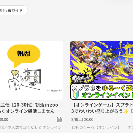
初心者ガイド
主催【20-30代】朝活 in zoo
【オンラインゲーム】スプラ
ゆるくオンライン朝活しません
3でわいわい盛り上がろう✨【
ーム初心者歓迎】
09:00
8/8(土) 20:00
-30代／少人数で深く話せる】サークルに入りたい大人
オンライン
ともつくーる【オンライン】
オ