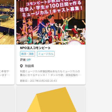
熱く語れ
での語り
いきまし
NPO法人コモンビート
劇団・演劇
ミュージカル
評価
0件
秋田県
く卓球サ
秋田ミュージカル体験説明会あなたもミュージカルの
舞台に立てるチャンス！！ ダンスや歌、演技経験の有
( ・
無は関係ありません。 体を動かしたい、歌を歌いた
更新日：2017年10月26日 20:43
い、週末の時間をなにかに生かしたい、職場以外の友
達が欲しい、秋田の地を盛り上げたい、 「やる気・元
ークル名
気・チャレンジ」があればどなたでもご参加頂けま
す。家族や友人、職場の同僚など、皆さまお誘いのう
え、お気軽にご参加ください。 スタッフ一同皆さまの
ご参加をお待ちしております！ 受付12:30～ 体験会ス
タート13:00