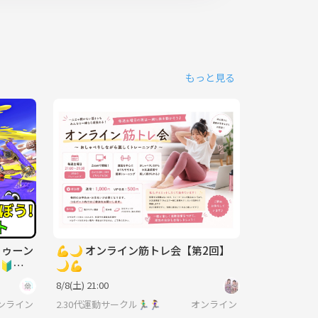
もっと見る
トゥーン
💪🌙 オンライン筋トレ会【第2回】
🔰ゲ
🌙💪
8/8(土) 21:00
ンライン
2.30代運動サークル🏃‍♂️🏃‍♀️
オンライン