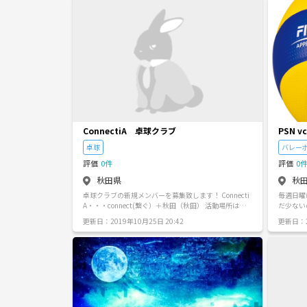
やりたい
んな方は
ることが
ャーが好
に興味がある 【参加条件】 ・義
労、就職
の支払い
に1000
低限のマナ
数】 10名ほど 【集会場所、時
「センタ
り入れ、
0～19:
ConnectiA 卓球クラブ
PSN vc
メンバー
卓球
バレー
力、性別
間が欲し
評価
0件
評価
0
ちはゆる
秋田県
秋
いいたしま
卓球クラブの新規メンバーを募集致します！ Connecti
毎週日曜
A・・・connect(繋ぐ）＋秋田（秋田） 活動場所は、
だ少ない
秋田市・由利本荘市です。 練習場所・日程については
くバレー
更新日：2019年10月25日 20:42
更新日：2
個別に連絡いたしますので、お気軽にお問合せくださ
いと思っ
い！ 大会参加も年間計画には入っております。（自由
れでも大
参加） また、ConnectiAはクラブ活動だけでなく、ジ
ュニアを対象とした無料卓球スクールも行っていま
す。 自らの技術の向上だけでなく、子供たちが楽しく
卓球競技をできる環境作りにもConnectiAは協力してい
きます。 卓球を通して、新しい仲間を見つけてみては
いかがでしょうか？ お待ちしております！ ※卓球経験