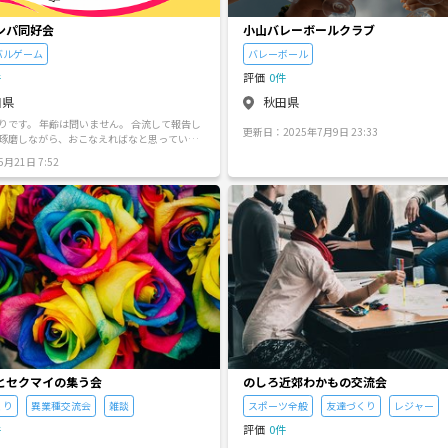
さい。) 活動場所が有料レンタルスペースの場合、 そ
の都度お金を徴収とさせていただきます。 (平
ンパ同好会
小山バレーボールクラブ
程度と思ってください。) 【活動日】 基本的には 第2･4
バルゲーム
バレーボール
土曜日 11:00～16:00 ※イベント前は活動頻度・時間
が 変更になる可能性があります。 【対象者】 社会人の
件
評価
0件
方(学生の方はご相談ください🙇‍♀️) ・描く事が好きな方
田県
秋田県
・作品を見る事が好きな方 大歓迎です！！ ご応募の際
はメッセージにて、 サークルに参加したい旨
りです。 年齢は問いません。 合流して報告し
ください。 胸をドンドン高鳴らせ 、 ｢Crescendo｣に活
更新日：2025年7月9日 23:33
琢磨しながら、おこなえればなと思っていま
動をしてみませんか？ 一緒に活動出来る日々を、楽し
動場所は主に秋田市とします。
みにしています🙇‍♀️
月21日 7:52
とセクマイの集う会
のしろ近郊わかもの交流会
くり
異業種交流会
雑談
スポーツ全般
友達づくり
レジャー
件
評価
0件