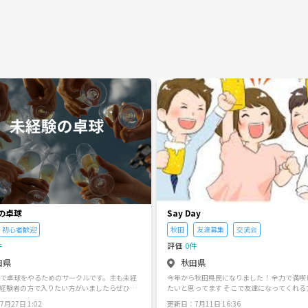
の卓球
Say Day
初心者歓迎
秋田
友達募集
交流会
件
評価
0件
田県
秋田県
で卓球をやるためのサークルです。主も未経
今年から秋田県民になりました！ 全力で満喫
経験者の方で入りたい方がいましたらぜひ教
たいと思ってます そこで友達になってくれる方、趣味
だきたいです。下手とか上手いとか関係なく
や熱中してることを共有できる方募集中です 仲良くな
月27日 1:02
更新日：7月11日 16:36