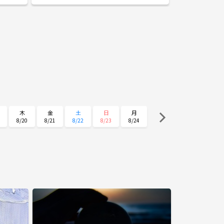
みん
のメンバー：3名（女
代〜30代中心 ​
を問わず、和気あ
ます ​「一人で描くのもいいけど、誰かとモチベーショ
ンを共有したい」
う！初心者の方も大･大･大
・個人で制作した
スト･絵画、その他ハン
所】※メンバーが2
フリースペース ・あ
参加メンバーが5人を超える
域を考慮して、 近隣コミュニティセンターの会議室を
お借りします。 【参加費】 基本無料 (画材はご自身で
ご用意ください。) 活動場所が有料レンタルスペース
の場合、 その都度
木
金
土
日
月
(平均500円程度と思ってく
的には 第2･4土曜日 11:00
8/20
8/21
8/22
8/23
8/24
動頻度・時間が 変更になる可能性があります。 【対象
者】 社会人の方(学生の
事が好きな方 ・作品を
す！！ ご応募の際はメッセージにて、 サークルに参加
したい旨をお伝えください。 胸をド
｢Crescendo｣に活動
来る日々を、楽しみに