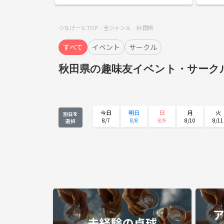
楽しくや
す。
つなげーとTOP
全ジャンル
秋田県
すべて
イベント
サークル
秋田県の趣味友イベント・サーク
今日
明日
日
月
火
別日を
8/7
8/8
8/9
8/10
8/11
選択
火
水
木
金
土
8/25
8/26
8/27
8/28
8/29