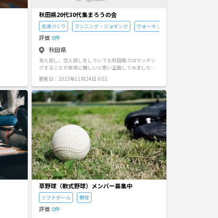
を撮るのが好き・みんなでワイワイしているところを
均500円
撮るのが好き・写真を撮られるのが好き等々、撮影や
秋田県20代30代集まろうの会
写真を通して、交流を深めて行ければ良いかなと思っ
友達づくり
ランニング・ジョギング
ウォーキング
ています。 サークルに参加する方みんなで色々と決め
て行ければと思っていますので、サークルへの問い合
評価
0件
わせのみならず、なんでも気軽に問合わせいただけた
秋田県
ら嬉しいです。
をお伝え
友人探し、恋人探しをしていても秋田県ではマッチン
グすることが非常に難しいと思い企画してみました。
活動内容は、駅前の散歩、動物園、水族館などでゆっ
更新日：2023年11月24日 6:02
たりと親睦を深めることです。 あまり気合い入れて何
かを行うのは社会人で忙しいと思うので、あまり緊張
感なく過ごせる場所にしていきたいです。 こんなこと
をしてみたいという意見がありましたらぜひ教えてく
ださい！
草野球（軟式野球）メンバー募集中
ソフトボール
野球
評価
0件