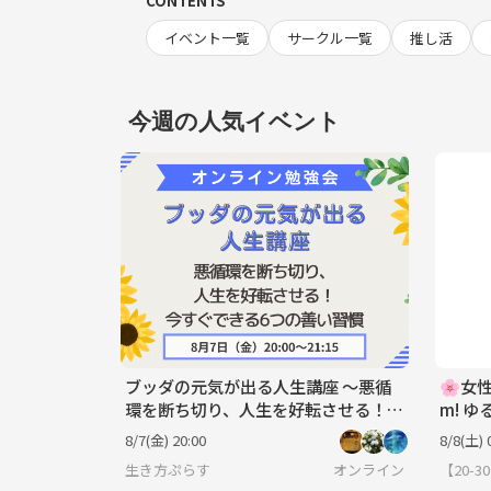
CONTENTS
イベント一覧
サークル一覧
推し活
今週の人気イベント
ブッダの元気が出る人生講座 ～悪循
🌸女性
環を断ち切り、人生を好転させる！
m! 
今すぐできる6つの善い習慣～
か？
8/7(金) 20:00
8/8(土) 
生き方ぷらす
オンライン
【20