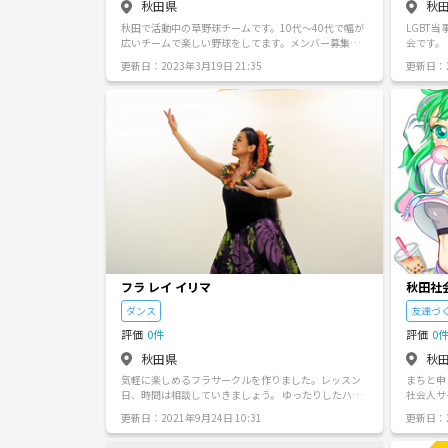
秋田県
秋
秋田で活動中の草野球チームです。10代〜40代で幅が
LGBT
広いチームで楽しい野球をしてます。メンバー募集中
会です。
ですので経験者、未経験者関係なく一緒に野球をしま
ティがあ
更新日：2023年3月19日 21:35
更新日：2
せんか？車がなくってもメンバー内で送り迎えにはし
の方や、
ますので安心してください。11月〜3月までは室内で
をしたら
活動をしてます。ご連絡お待ちしてます。
ど、ぜひご参加く
SOGI
ありませ
フラ レイ イリマ
秋田社
ダンス
友達づ
評価
0件
評価
0
秋田県
秋
気軽に楽しめるフラサークルを作りました。レッスン
まちと申
日、時間は相談していきましょう。 ゆったりしたハワ
社会人サ
イアンソングに癒されます。お仕事帰り、週末にいか
動内容】
更新日：2021年9月24日 10:31
更新日：2
がですか？
仕上げ、
グッズを