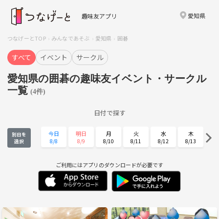
愛知県
趣味友アプリ
つなげーとTOP
みんなであそぶ
愛知県
囲碁
すべて
イベント
サークル
愛知県の囲碁の趣味友イベント・サークル
一覧
(4件)
日付で探す
今日
明日
月
火
水
木
別日を
8/8
8/9
8/10
8/11
8/12
8/13
選択
金
土
日
月
火
水
8/14
8/15
8/16
8/17
8/18
8/19
ご利用にはアプリのダウンロードが必要です
木
金
土
日
月
火
8/20
8/21
8/22
8/23
8/24
8/25
水
木
金
土
日
月
8/26
8/27
8/28
8/29
8/30
8/31