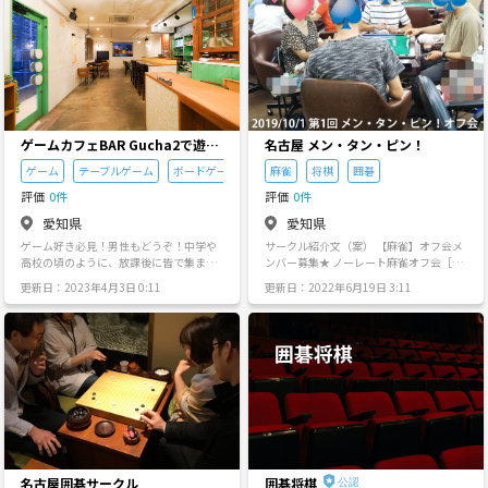
火
水
木
金
土
日
9/1
9/2
9/3
9/4
9/5
9/6
ゲームカフェBAR Gucha2で遊ぶ
名古屋 メン・タン・ピン！
サークル♪
ゲーム
テーブルゲーム
ボードゲーム
麻雀
将棋
囲碁
評価
0件
評価
0件
愛知県
愛知県
ゲーム好き必見！男性もどうぞ！中学や
サークル紹介文（案） 【麻雀】オフ会メ
高校の頃のように、放課後に皆で集まっ
ンバー募集★ ノーレート麻雀オフ会［メ
て遊ぶ感覚で楽しめるカフェBAR【Guch
ン・タン・ピン！］ 一緒に楽しく麻雀が
更新日：2023年4月3日 0:11
更新日：2022年6月19日 3:11
a2】に皆で入り浸りましょう(*'ω'*) お酒
打てる仲間を募集～♪ 2019/10/01から
やジュースが飲み放題で、テレビゲー
第１回開催がスタート！ 点数が計算出来
ム、ボードゲーム、ダーツ、囲碁、麻
ない・雀荘に行った事が無い・ 初心者の
雀、などやり放題です！持ち込みも全然
方でも安心して参加できますよ～ 麻雀好
OK！ 厨房やバーカウンターは好きに使っ
きなら誰でも気軽に参加出来ます。 ☆初
てオッケーなお店です！料理を皆で作っ
心者・女性 大歓迎☆ 2019年10月１日か
たりもしてます♪ みんなで遊んでわちゃ
ら 【朝活名古屋】より、麻雀好き・覚え
わちゃして、子供みたいにはしゃいだ
たい人で 結成されたオフ会サークルで月
り、時には家族以上に真剣に悩み相談に
に3回ぐらい 平日に（稀に土日）にノー
のったりしてます。 みんなが本音で語っ
レート麻雀 オフ会を開催してます。 只今
て、本気で遊べるコミュニティです♪ ☆
のメンバーは… 男性８名女性３名 参加し
こんな方におススメ☆ ・家族に言えない
ております。 大会や教室、リーグ戦・段
名古屋囲碁サークル
囲碁将棋