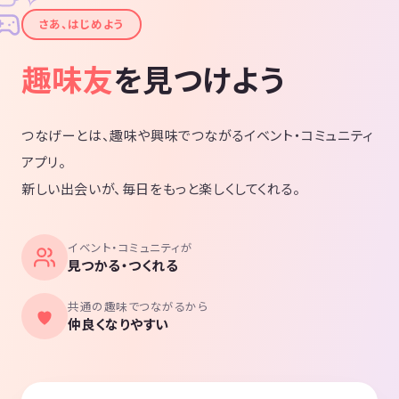
ままでの結果やルールを確認していただ
✦
けます。 名古屋メン・タン・ピン！公式
さあ、はじめよう
サイト https://hajihaji00.wixsite.com/n
agoyamentanpin 出来るだけ、早めの返
信を心がけていますが 暫く、お待ちくだ
趣味友
を見つけよう
さい。m(_ _)m
つなげーとは、趣味や興味でつながるイベント・コミュニティ
アプリ。
新しい出会いが、毎日をもっと楽しくしてくれる。
イベント・コミュニティが
見つかる・つくれる
共通の趣味でつながるから
仲良くなりやすい