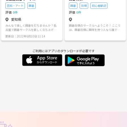
悩みがある方 ・肩書やレッテルに縛られ
位戦や特殊ルールなど 企画が盛り沢山で
たくない方 ・ゲームが好きな方 ・ゲーム
楽しく麻雀が打てます。 *+☆+*――*+☆+*――*+
芸術・アート
囲碁
囲碁
将棋
初心者歓迎
女子の友達が欲しい方 ・家族のような絆
☆+*――*+☆+* ★初心者の方や、初めて参加
評価
0件
評価
0件
の仲間が欲しい方 ・新しい友達が欲しい
する方でも安心 名古屋［メン・タン・ピ
方 ・引きこもりがちだけど人との繋がり
ン！］には ほとんどの方が初めは１人で
愛知県
が欲しい方 ・毎日友達と遊べる場所を求
参加しているので 初参加の緊張や不安を
みんなで楽しく囲碁を打ちませんか？名
囲碁将棋のサークルへようこそ！ ここで
めている方 【サークル設立の想い】 家族
参加者全員が理解しています。 なので初
古屋で囲碁サークルを新しく立ち上げま
は、囲碁将棋に興味を持つ人なら誰で
にも同僚にも友達にも言えないこと こん
めての方には皆優しく迎えいれて くれる
した。メンバーを20歳以上男女問わず大
も、ルールの解説から名局の話、そして
な話ししたら心配かけちゃうかも… 引か
雰囲気があります。 また、初心者の方も
更新日：2022年6月10日 11:14
募集中です！囲碁に興味があるんだけど
最新の棋戦情報まで、幅広く語り合える
れちゃうかも… そんな話を気軽にできる
多く上級者の方も 優しく受け入れてくれ
碁会所に1人で行くのはちょっと…など
場所です。普段、囲碁将棋に関する話題
場所を作りたい と思ったため。大人にな
ます。 点数計算が出来ない方・フリーに
少しでも興味をもった方やルールが全く
をシェアできる仲間がいなくて困ってい
るといろいろな 肩書きやレッテルに縛ら
行った 事ない方が半分くらいです。 わか
ご利用にはアプリのダウンロードが必要です
分からない初心者の方でも大丈夫。気軽
る方、ぜひ一度のぞいてみませんか？👀
れて息苦しくなる 人たちを救えたらいい
らない事は麻雀プロ級の方々が 丁寧に教
に参加してみて下さいね。ルールからお
「初心者だけど、みんなどう取り組んで
なと思います。
えてくれます。 *+☆+*――*+☆+*――*+☆+*――*+☆+
教えしますのでご安心を！ ちなみに管理
いるのか知りたい！」という方や、熱心
* 麻雀を楽しく打ちたい方、同じ趣味の
人は五段格で打っています。
に戦略を練るファン同士の話を楽しみた
仲間が 欲しい方は是非ご参加ください！
い方も大歓迎。自由な雰囲気の中で、あ
名古屋 麺！単！品！では誰でも楽しく打
なたの棋譜や戦略を共有してください！
てて 沢山の仲間が出来ます！！ ★オフ会
の企画★ 麻雀大会、リーグ戦、段位戦、
麻雀教室、 ３麻大会、交流会、ボードゲ
ーム、など ★開催地域★ 名古屋:伏見・
名駅・栄など 東海地方ですわ。 麻雀プロ
も多くの方が協力・参加しています。 リ
アルで打ちたいけど雀荘が怖かったり、
知らない人と打つのが怖い方も安心して
お気軽にご参加ください(＾▽＾) ★参
加・詳細に関して★ 詳細が知りたい！ 参
加してみたい！ って方はお気軽にメッセ
ージを お願い致します！ 下記、公式サイ
✧
ト・Mixiコミュニティ・twiterなどで い