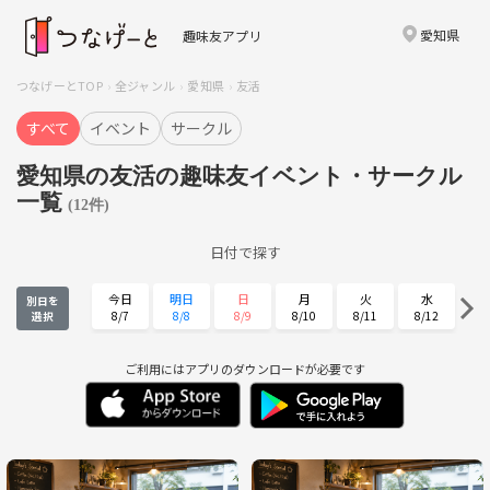
愛知県
趣味友アプリ
つなげーとTOP
全ジャンル
愛知県
友活
すべて
イベント
サークル
愛知県の友活の趣味友イベント・サークル
一覧
(12件)
日付で探す
今日
明日
日
月
火
水
別日を
8/7
8/8
8/9
8/10
8/11
8/12
選択
木
金
土
日
月
火
8/13
8/14
8/15
8/16
8/17
8/18
ご利用にはアプリのダウンロードが必要です
水
木
金
土
日
月
8/19
8/20
8/21
8/22
8/23
8/24
火
水
木
金
土
日
8/25
8/26
8/27
8/28
8/29
8/30