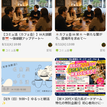
月
火
水
木
金
土
8/31
9/1
9/2
9/3
9/4
9/5
【コミュ活（カフェ会）】in大須観
☕カフェ会 in 栄☕ ～新たな繋が
音⛩️ ～価値観アップデート～
り、居場所を求めて～
8/11(火) 10:00
8/11(火) 13:00
🍀コミュ活🍀
愛知
🍀コミュ活🍀
愛知
【8/9（日）9:00〜】ゆるっと朝活
【栄×20代×協力系ボードゲーム
✨
特化の特別企画‼️】初心者向けに行
います！