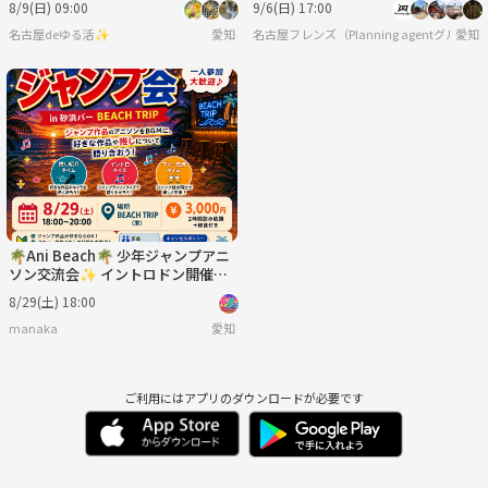
8/9(日) 09:00
9/6(日) 17:00
名古屋deゆる活✨
愛知
名古屋フレンズ（Planning agentグルー
愛知
🌴Ani Beach🌴 少年ジャンプアニ
ソン交流会✨ イントロドン開催！
初参加・一人参加大歓迎！
8/29(土) 18:00
manaka
愛知
ご利用にはアプリのダウンロードが必要です