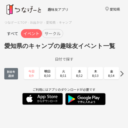
愛知県
趣味友アプリ
つなげーとTOP
お出かけ
愛知県
キャンプ
すべて
イベント
サークル
愛知県のキャンプの趣味友イベント一覧
日付で探す
今日
明日
火
水
木
金
別日を
8/9
8/10
8/11
8/12
8/13
8/14
選択
土
日
月
火
水
木
8/15
8/16
8/17
8/18
8/19
8/20
ご利用にはアプリのダウンロードが必要です
金
土
日
月
火
水
8/21
8/22
8/23
8/24
8/25
8/26
木
金
土
日
月
火
8/27
8/28
8/29
8/30
8/31
9/1
水
木
金
土
日
月