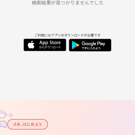
9/2
9/3
9/4
9/5
9/6
9/7
検索結果が見つかりませんでした
ご利用にはアプリのダウンロードが必要です
✧
✦
さあ、はじめよう