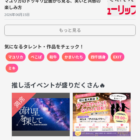
マユリカのドッキリ企画から見る、笑いと共感の
ラストやアニメについて意見を交わせるような集まりを
楽しみ方
企画してみると良いかもしれない。楽しみが何倍にもな
2026年06月15日
る体験が待っているはずだ。
もっと見る
気になるタレント・作品をチェック！
マユリカ
ぺこぱ
和牛
かまいたち
四千頭身
EXIT
ミキ
推し活イベントが盛りだくさん🔥