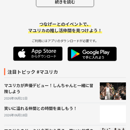
ベントを盛り上げた様子が印象的だ。
続きを読む
特に、推し活や趣味を語ることはファン同士の結びつき
つなげーとのイベントで、
を強め、あたかもそのキャラクターと共にいるかのよう
マユリカの推し活仲間を見つけよう！
な体験を提供してくれる。こんな素敵な場面をきっかけ
ご利用にはアプリのダウンロードが必要です。
に、今度は自分自身で推しキャラをテーマにしたイベン
トや集まりを企画してみたいと思う。これにより、同じ
趣味を持つ仲間と語り合い、さらに深い絆が生まれる場
になるかもしれない。
注目トピック #マユリカ
マユリカが声優デビュー！しんちゃんと一緒に冒
友達と一緒に行くことで、あのキャラクターの魅力や自
険しよう
分の推しへの愛を語り合える特別な時間が創出されるは
2026年06月21日
ず。イベントに参加することで、「好きなものは、自分
笑いに溢れる仲間との時間を楽しもう！
一人だけで楽しむのではなく、他の人との共有こそが本
2026年06月18日
当の楽しみ」と実感できるはずだ。今週末には、そのイ